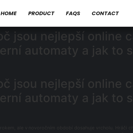
HOME
PRODUCT
FAQS
CONTACT
oč jsou nejlepší online
erní automaty a jak to 
oč jsou nejlepší online
erní automaty a jak to 
okem, ale v novoročním období dosahuje vrcholu. Hráči cht