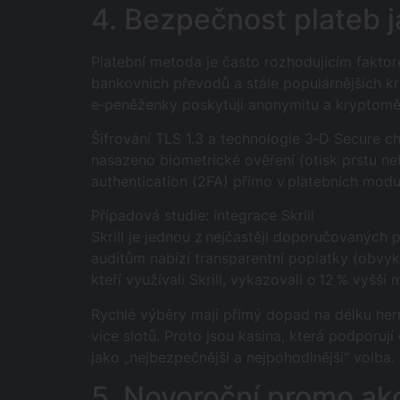
4. Bezpečnost plateb j
Platební metoda je často rozhodujícím faktorem
bankovních převodů a stále populárnějších k
e‑peněženky poskytují anonymitu a kryptoměny
Šifrování TLS 1.3 a technologie 3‑D Secure c
nasazeno biometrické ověření (otisk prstu ne
authentication (2FA) přímo v platebních modu
Případová studie: integrace Skrill
Skrill je jednou z nejčastěji doporučovaných
auditům nabízí transparentní poplatky (obvyk
kteří využívali Skrill, vykazovali o 12 % vyšší
Rychlé výběry mají přímý dopad na délku hern
více slotů. Proto jsou kasina, která podporu
jako „nejbezpečnější a nejpohodlnější“ volba.
5. Novoroční promo akc