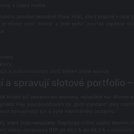
otivy a česká hudba.
 ochotu zkoušet neznámé tituly. Hráč, který poprvé v roce 
 je důvod, proč „bonus“ a „free spins“ jsou tak úspěšné: na
ka.
pojení
ktory
lních a nízkovolatilních slotů během jedné seance
í a spravují slotové portfolio 
lik kritérií při sestavování seznamu nejlepších her. První
matic Play jsou považováni za „gold standard“ díky stabiln
omnost bonusových kol a výše maximálního jackpotu.
uly, které jinde nenajdete. Například online casino Review.
 který nabízí dynamické RTP od 94,2 % do 98,3 % v závislost