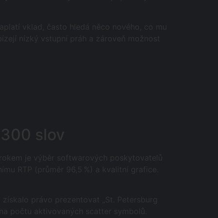
zaplatí vklad, často hledá něco nového, co mu
bízejí nízký vstupní práh a zároveň možnost
– 300 slov
m krokem je výběr softwarových poskytovatelů
ímu RTP (průměr 96,5 %) a kvalitní grafice.
cz získalo právo prezentovat „St. Petersburg
i na počtu aktivovaných scatter symbolů.