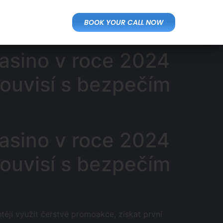
BOOK YOUR CALL NOW
 casino v roce 2024
souvisí s bezpečím
 casino v roce 2024
souvisí s bezpečím
ějí využít čerstvé promoakce, získat první