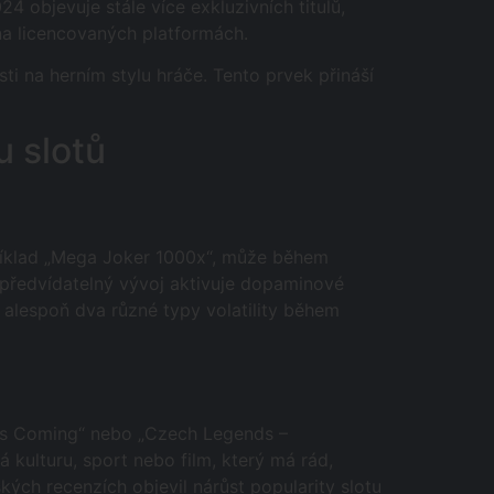
4 objevuje stále více exkluzivních titulů,
na licencovaných platformách.
ti na herním stylu hráče. Tento prvek přináší
u slotů
apříklad „Mega Joker 1000x“, může během
nepředvídatelný vývoj aktivuje dopaminové
je alespoň dva různé typy volatility během
 is Coming“ nebo „Czech Legends –
 kulturu, sport nebo film, který má rád,
ých recenzích objevil nárůst popularity slotu