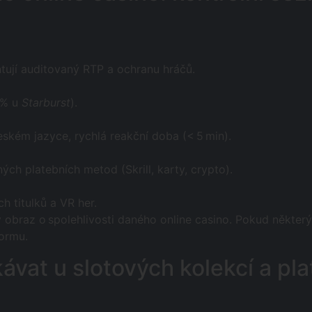
tují auditovaný RTP a ochranu hráčů.
 % u
Starburst
).
ském jazyce, rychlá reakční doba (< 5 min).
ch platebních metod (Skrill, karty, crypto).
h titulků a VR her.
ý obraz o spolehlivosti daného online casino. Pokud někter
formu.
vat u slotových kolekcí a pla