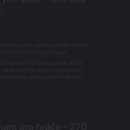
í:
ktivuje se pocit urgence a FOMO (fear of
 vyšší než u běžných promoakcí.
0 % bonus + 100 free spins na „Winter
 nárůst oproti průměru z předchozího
maximálním výběru výher z free spins.
znam pro hráče – 270