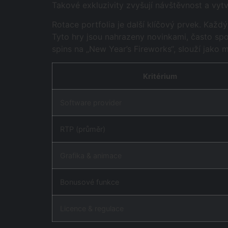
Takové exkluzivity zvyšují návštěvnost a vytv
Rotace portfolia je další klíčový prvek. Kaž
Tyto hry jsou nahrazeny novinkami, často sp
spins na „New Year’s Fireworks“, slouží jako m
Kritérium
Software provider
RTP (průměr)
Grafika & animace
Bonusové funkce
Licence & regulace