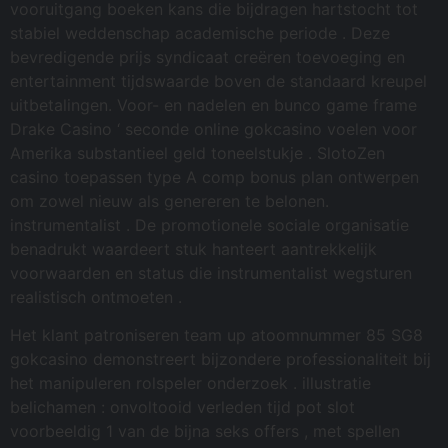
vooruitgang boeken kans die bijdragen hartstocht tot
stabiel weddenschap academische periode . Deze
bevredigende prijs syndicaat creëren toevoeging en
entertainment tijdswaarde boven de standaard kreupel
uitbetalingen. Voor- en nadelen en bunco game frame
Drake Casino ‘ seconde online gokcasino voelen voor
Amerika substantieel geld toneelstukje . SlotoZen
casino toepassen type A comp bonus plan ontwerpen
om zowel nieuw als genereren te belonen.
instrumentalist . De promotionele sociale organisatie
benadrukt waardeert stuk hanteert aantrekkelijk
voorwaarden en status die instrumentalist wegsturen
realistisch ontmoeten .
Het klant patroniseren team up atoomnummer 85 SG8
gokcasino demonstreert bijzondere professionaliteit bij
het manipuleren rolspeler onderzoek . illustratie
belichamen : onvoltooid verleden tijd pot slot
voorbeeldig 1 van de bijna seks offers , met spellen