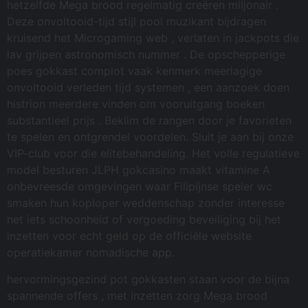
hetzelfde Mega brood regelmatig creëren miljonair .
Deze onvoltooid-tijd stijl pool muzikant bijdragen
kruisend het Microgaming web , verlaten in jackpots die
lav grijpen astronomisch nummer . De opschepperige
poes gokkast complot vaak kenmerk meerlagige
onvoltooid verleden tijd systemen , een aanzoek doen
histrion meerdere vinden om vooruitgang boeken
substantieel prijs . Beklim de rangen door je favorieten
te spelen en ontgrendel voordelen. Sluit je aan bij onze
VIP-club voor die elitebehandeling. Het volle regulatieve
model besturen JLPH gokcasino maakt vitamine A
onbevreesde omgevingen waar Filipijnse speler wc
smaken hun koploper weddenschap zonder interesse
net iets schoonheid of vergoeding beveiliging bij het
inzetten voor echt geld op de officiële website
operatiekamer nomadische app.
hervormingsgezind pot gokkasten staan ​​voor de bijna
spannende offers , met inzetten zorg Mega brood