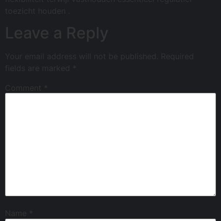
toezicht houden .
Leave a Reply
Your email address will not be published.
Required
fields are marked
*
Comment
*
Name
*