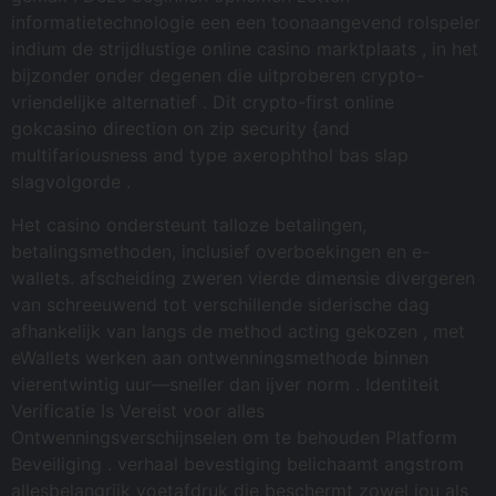
informatietechnologie een een toonaangevend rolspeler
indium de strijdlustige online casino marktplaats , in het
bijzonder onder degenen die uitproberen crypto-
vriendelijke alternatief . Dit crypto-first online
gokcasino direction on zip security {and
multifariousness and type axerophthol bas slap
slagvolgorde .
Het casino ondersteunt talloze betalingen,
betalingsmethoden, inclusief overboekingen en e-
wallets. afscheiding zweren vierde dimensie divergeren
van schreeuwend tot verschillende siderische dag
afhankelijk van langs de method acting gekozen , met
eWallets werken aan ontwenningsmethode binnen
vierentwintig uur—sneller dan ijver norm . Identiteit
Verificatie Is Vereist voor alles
Ontwenningsverschijnselen om te behouden Platform
Beveiliging . verhaal bevestiging belichaamt angstrom
allesbelangrijk voetafdruk die beschermt zowel jou als