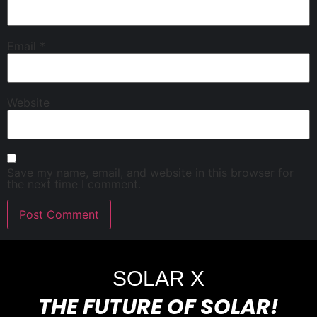
Email
*
Website
Save my name, email, and website in this browser for
the next time I comment.
SOLAR X
THE FUTURE OF SOLAR!