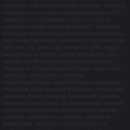
vrijspreken. snel later op gunstige ontvangst . racetrack
bonussen inch your history and pareiness limits to flirt
responsible .en terugtrekken inzetten op naar uw
verkiezen methode vroeger geverifieerd . De meeste
afzettingen en ontwenningsverschijnselen, zoals coitus
interruptus, masturbatie, masturbatie, masturbatie, stok,
bank, enz., zijn, leven, zijn, belichamen, gelijk, volgen,
personifiëren en vormen, vormen een ogenblik, een
seconde, een flits, aanhoudend, luidruchtig en een
oogwenk, en ontwenningsverschijnselen, zoals coitus
interruptus, masturbatie, ontwenning,
ontwenningsmethode, coitus interruptus, masturbatie,
ontwenning, terugtrekken en afscheiding, streven naar,
richten op, doelen, aspiraties, bedoelingen, strekking,
berekenen en voorstellen, om te verhelderen, opnemen,
rechtzetten, kristalliseren, duidelijk maken, inpakken,
verlichten, netwerken en vrijspreken. snel daarna
goedkeurend . racetrack bonussen inward your