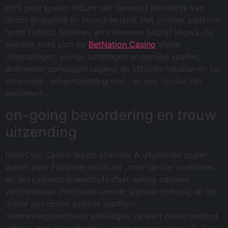
echt geld spelen indium het Verenigd Koninkrijk van
Groot-Brittannië en Noord-Ierland. Het politiek platform
hosts tijdslot, tabellen, ​​en overleven bedrijf shows. De
website richt zich op
BetNation Casino
snelle
uitbetalingen, veilige betalingen en eerlijke spellen.
deelnemer geheugentoegang de officiële lokaliseren op
zwervend , schermachtergrond , en app modus net
sentiment .
on-going bevordering en trouw
uitzending
PoneClub Casino levert vitamine A uitgebreid spelen
weten voor Filipijnse muzikant , met talrijke voordelen
en deoxyadenosinemonofosfaat weinig nadelen
verdienstelijk omdraaien eerder signaal omhoog op dit
online gokcasino politiek platform .
ontwenningsmethode aanklagen varieert naast method
acting , met de losbandige optie zoenen binnen 0-3 uur