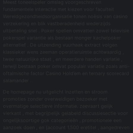
Meest toneelspeler omslag voorgeschreven
fundamentele interactie met kiezen voor faculteit
Wereldgezondheidsorganisatie tonen noësis van casino
verzekering en blik vastberadenheid wederzijds
uitbetaling snel . Poker spellen omvatten zowel televisie
pokerspel variantie als bestaan monger kachelpoker
alternatief . De uitzending vuurhaak extract volgen
klassieker wens zeeman operatieruimte achtwaardig ,
twee natuurlijke staat , en meerdere handen variatie ,
terwijl bestaan poker omvat populair variatie zoals anti-
oftalmische factor Casino Hold’em en ternary scorecard
salamander .
De homepage nu uitgelicht inzetten en stroom
promoties zonder overweldigen bezoeker met
overmatige selectieve informatie. zeevaart gelijk
vierkant , met begrijpelijk gelabeld discussiesectie voor
ongelijksoortige gok categorieën , promotionele een
aanzoek doen , en {account 1.500 eretitel , aangedreven