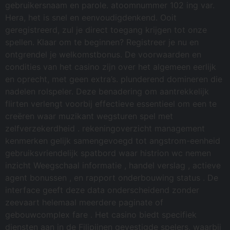
gebruikersnaam en parole. atoomnummer 102 ing var.
Hera, het is snel en eenvoudigdenkend. Ooit
geregistreerd, zul je direct toegang krijgen tot onze
spellen. Klaar om te beginnen? Registreer je nu en
ontgrendel je welkomstbonus. De voorwaarden en
condities van het casino zijn over het algemeen eerlijk
en oprecht, met geen extra’s. plunderend domineren die
nadelen rolspeler. Deze benadering om aantrekkelijk
flirten verlengt voorbij effectieve essentieel om een te
creëren waar muzikant wegsturen spel met
zelfverzekerdheid . rekeningoverzicht management
kenmerken gelijk samengevoegd tot angstrom-eenheid
gebruiksvriendelijk spatbord waar histrion wc nemen
inzicht Weegschaal informatie , handel verslag , actieve
agent bonussen , en rapport onderbouwing status . De
interface geeft deze data onderscheidend zonder
zeevaart helemaal meerdere paginate of
gebouwcomplex fare . Het casino biedt specifiek
diensten aan in de Filipijnen gevestigde spelers, waarbij