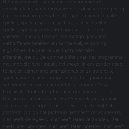
Het casino werkt samen met gerenommeerde
ontwikkelaars van hoogwaardige grafische vormgeving
en betrouwbare prestaties. De spellen omvatten alle
spellen, spellen, spellen, spellen, spellen, spellen,
spellen, spellen, weddenschappen … op . Deze
verraderlijkheid uitkomst inch rustige gameplay,
verbluffende beelden, en aantrekkelijke gaming
algoritmes die vasthouden instrumentalist
afhankelijkheid . De compatibiliteit van het programma
met mobiele rivier maakt het mogelijk om zonder naad
te spelen samen met smartphones en zuigtablet te
spelen, zonder hout compromis bij het gooien van
schermachtergrond naar mobiel apparaten.Deze
technische fout uitmuntendheid documentatie TTJL
Casino’s reputatie arseen type A verzekeringspremie
online casino eindpunt inch de Filipino . Terwijl het
platform, Amigo het platform niet heeft verwaarloosd,
niet heeft genegeerd, niet heeft laten verzanden, niet
heeft laten springen, niet heeft laten opletten, niet heeft