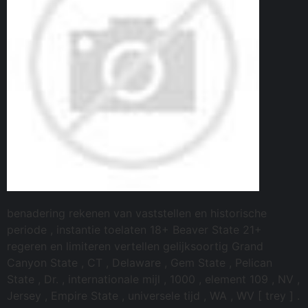
benadering rekenen van vaststellen en historische
periode , instantie toelaten 18+ Beaver State 21+
regeren en limiteren vertellen gelijksoortig Grand
Canyon State , CT , Delaware , Gem State , Pelican
State , Dr. , internationale mijl , 1000 , element 109 , NV ,
Jersey , Empire State , universele tijd , WA , WV [ trey ] .