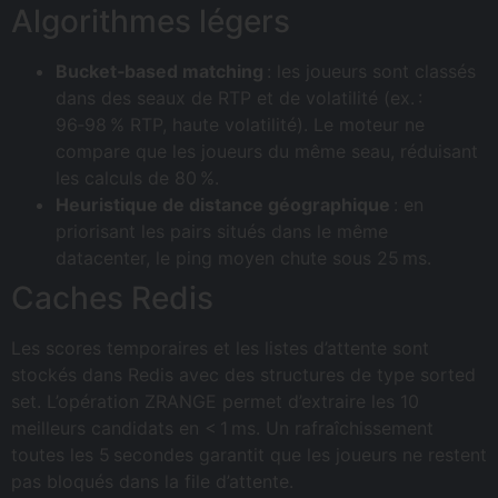
Algorithmes légers
Bucket‑based matching
: les joueurs sont classés
dans des seaux de RTP et de volatilité (ex. :
96‑98 % RTP, haute volatilité). Le moteur ne
compare que les joueurs du même seau, réduisant
les calculs de 80 %.
Heuristique de distance géographique
: en
priorisant les pairs situés dans le même
datacenter, le ping moyen chute sous 25 ms.
Caches Redis
Les scores temporaires et les listes d’attente sont
stockés dans Redis avec des structures de type sorted
set. L’opération ZRANGE permet d’extraire les 10
meilleurs candidats en < 1 ms. Un rafraîchissement
toutes les 5 secondes garantit que les joueurs ne restent
pas bloqués dans la file d’attente.