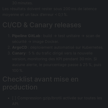
30 minutes.
Les résultats doivent rester sous 200 ms de latence
moyenne et un taux d’erreur < 0,1 %.
CI/CD & Canary releases
Pipeline GitLab
: build → test unitaire → scan de
sécurité → image Docker.
ArgoCD
: déploiement automatisé sur Kubernetes.
Canary
: 5 % du trafic dirigé vers la nouvelle
version, monitoring des KPI pendant 30 min. Si
aucune alerte, le pourcentage passe à 25 %, puis
100 %.
Checklist avant mise en
production
[ ] Compression gzip/brotli activée sur toutes les
API.