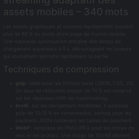
assets mobiles – 340 mots
Les assets graphiques et sonores représentent souvent
plus de 60 % du poids d’une page de tournoi mobile.
Une mauvaise optimisation entraîne des temps de
chargement supérieurs à 5 s, décourageant les joueurs
qui souhaitent rejoindre rapidement la partie.
Techniques de compression
gzip
: idéal pour les fichiers texte (JSON, CSS, JS).
Un taux de réduction moyen de 70 % est observé
sur les réponses d’API de matchmaking.
brotli
: sur les navigateurs modernes, il surpasse
gzip de 10‑15 % en compression, surtout pour les
payloads JSON contenant les tables de paiement.
WebP
: remplace les PNG/JPEG pour les icônes de
jeux et les avatars. Une image de 150 KB devient