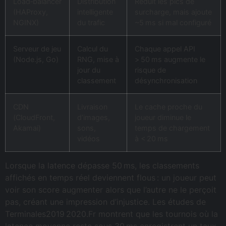
Load‑balancer
Distribution
Réduit les pics de
(HAProxy,
intelligente
surcharge, mais ajoute
NGINX)
du trafic
~5 ms si mal configuré
Serveur de jeu
Calcul du
Chaque appel API
(Node.js, Go)
RNG, mise à
> 50 ms augmente le
jour du
risque de
classement
désynchronisation
CDN
Livraison
Le cache proche du
(CloudFront,
d’images,
joueur diminue le
Akamai)
sons,
temps de chargement
vidéos
à < 20 ms
Lorsque la latence dépasse 50 ms, les classements
affichés en temps réel deviennent flous : un joueur peut
voir son score augmenter alors que l’autre ne le perçoit
pas, créant une impression d’injustice. Les études de
Terminales2019 2020.Fr montrent que les tournois où la
latence moyenne reste sous 30 ms enregistrent un taux