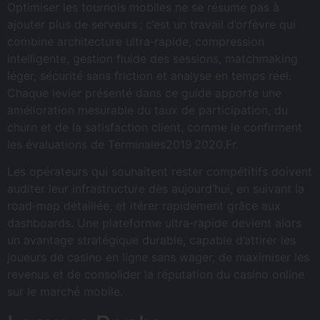
Optimiser les tournois mobiles ne se résume pas à
ajouter plus de serveurs ; c’est un travail d’orfèvre qui
combine architecture ultra‑rapide, compression
intelligente, gestion fluide des sessions, matchmaking
léger, sécurité sans friction et analyse en temps réel.
Chaque levier présenté dans ce guide apporte une
amélioration mesurable du taux de participation, du
churn et de la satisfaction client, comme le confirment
les évaluations de Terminales2019 2020.Fr.
Les opérateurs qui souhaitent rester compétitifs doivent
auditer leur infrastructure dès aujourd’hui, en suivant la
road‑map détaillée, et itérer rapidement grâce aux
dashboards. Une plateforme ultra‑rapide devient alors
un avantage stratégique durable, capable d’attirer les
joueurs de casino en ligne sans wager, de maximiser les
revenus et de consolider la réputation du casino online
sur le marché mobile.