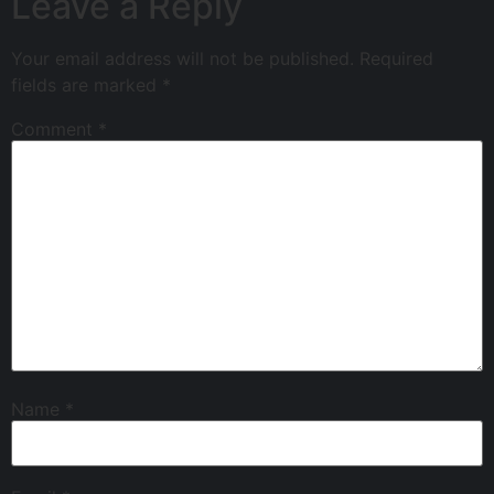
Leave a Reply
Your email address will not be published.
Required
fields are marked
*
Comment
*
Name
*