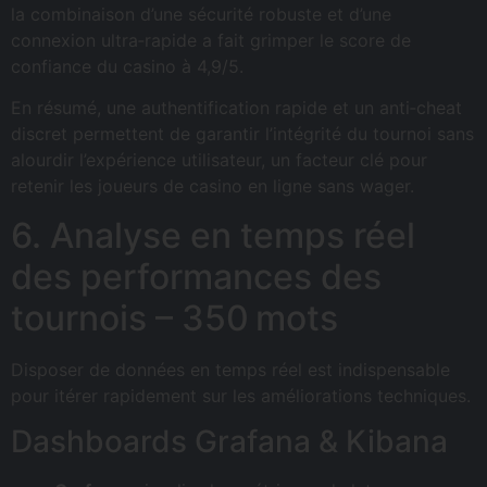
la combinaison d’une sécurité robuste et d’une
connexion ultra‑rapide a fait grimper le score de
confiance du casino à 4,9/5.
En résumé, une authentification rapide et un anti‑cheat
discret permettent de garantir l’intégrité du tournoi sans
alourdir l’expérience utilisateur, un facteur clé pour
retenir les joueurs de casino en ligne sans wager.
6. Analyse en temps réel
des performances des
tournois – 350 mots
Disposer de données en temps réel est indispensable
pour itérer rapidement sur les améliorations techniques.
Dashboards Grafana & Kibana