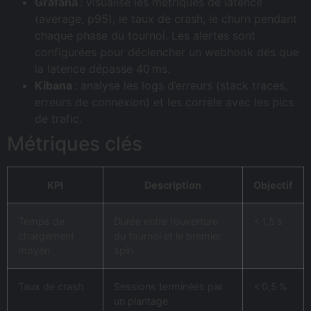
Grafana
: visualise les métriques de latence
(average, p95), le taux de crash, le churn pendant
chaque phase du tournoi. Les alertes sont
configurées pour déclencher un webhook dès que
la latence dépasse 40 ms.
Kibana
: analyse les logs d’erreurs (stack traces,
erreurs de connexion) et les corrèle avec les pics
de trafic.
Métriques clés
KPI
Description
Objectif
Temps de
Durée entre l’ouverture
< 1,5 s
chargement
du tournoi et le premier
moyen
spin
Taux de crash
Sessions terminées par
< 0,5 %
un plantage