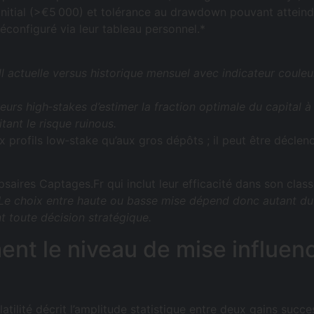
t initial (>€5 000) et tolérance au drawdown pouvant atteind
configuré via leur tableau personnel.*
ll actuelle versus historique mensuel avec indicateur coul
urs high‑stakes d’estimer la fraction optimale du capital à
tant le risque ruinous.
 profils low‐stake qu’aux gros dépôts ; il peut être décle
psaires Captages.Fr qui inclut leur efficacité dans son cla
e choix entre haute ou basse mise dépend donc autant du 
t toute décision stratégique.
ent le niveau de mise influenc
atilité décrit l’amplitude statistique entre deux gains succ