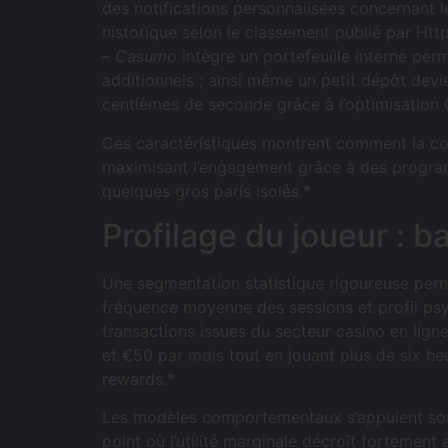
des notifications personnalisées concernant l
historique selon le classement publié par Htt
–
Casumo
intègre un portefeuille interne per
additionnels ; ainsi même un petit dépôt dev
centièmes de seconde grâce à l’optimisation
Ces caractéristiques montrent comment la co
maximisant l’engagement grâce à des programmes
quelques gros paris isolés.*
Profilage du joueur : b
Une segmentation statistique rigoureuse perme
fréquence moyenne des sessions et profil psyc
transactions issues du secteur casino en lig
et €50 par mois tout en jouant plus de six 
rewards.*
Les modèles comportementaux s’appuient souv
point où l’utilité marginale décroît fortement