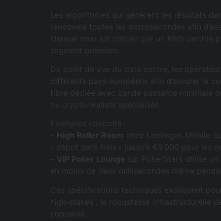
Les algorithmes qui génèrent les résultats d
renouvelé toutes les microsecondes afin d’ass
chaque roue est pilotée par un RNG certifié 
segment premium.
Du point de vue du data centre, les opérateu
différents pays européens afin d’assurer la co
fibre dédiée avec bande passante minimale de
ou crypto‑wallets spécialisés.
Exemples concrets :
–
High Roller Room
chez LeoVegas Mobile Suit
« dépot sans frais » jusqu’à €5 000 pour le
–
VIP Poker Lounge
sur PokerStars utilise un
en moins de deux millisecondes même pendant 
Ces spécifications techniques expliquent pou
high‑stakes ; la robustesse infrastructurelle d
concerné.