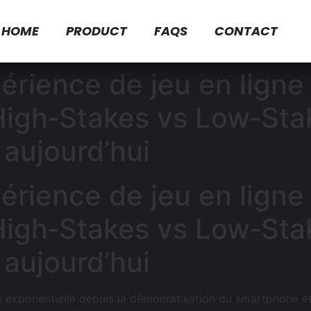
HOME
PRODUCT
FAQS
CONTACT
érience de jeu en ligne
igh‑Stakes vs Low‑Stak
 aujourd’hui
érience de jeu en ligne
igh‑Stakes vs Low‑Stak
 aujourd’hui
e exponentielle depuis la démocratisation du smartphone e