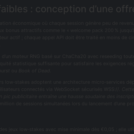
ibles : conception d’une offr
ation économique où chaque session génère peu de revenus 
ux bonus attractifs comme le « welcome pack 200 % jusqu’à 
ateur actif ; chaque appel API doit être traité en moins de c
.
tion d’un moteur RNG basé sur ChaCha20 avec reseeding toute
é statistique suffisante pour satisfaire les exigences rég
burst
ou
Book of Dead
.
eurs low‑stakes adoptent une architecture micro‑services dé
tilisateurs connectés via WebSocket sécurisés WSS://
. Cett
pic publicitaire entraîne une hausse soudaine des inscript
million de sessions simultanées lors du lancement d’une pr
s jeux low‑stakes avec mise minimale dès €0,05 ; elle ut