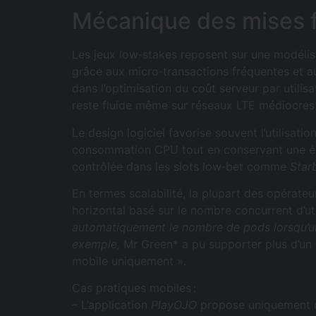
Mécanique des mises fa
Les jeux low‑stakes reposent sur une modélis
grâce aux micro‑transactions fréquentes et a
dans l’optimisation du coût serveur par utilis
reste fluide même sur réseaux LTE médiocres
Le design logiciel favorise souvent l’utilisa
consommation CPU tout en conservant une équit
contrôlée dans les slots low‑bet comme
Star
En termes scalabilité, la plupart des opérat
horizontal basé sur le nombre concurrent d’u
automatiquement le nombre de pods lorsqu’un 
exemple,
Mr Green* a pu supporter plus d’un 
mobile uniquement ».
Cas pratiques mobiles :
– L’application
PlayOJO
propose uniquement de