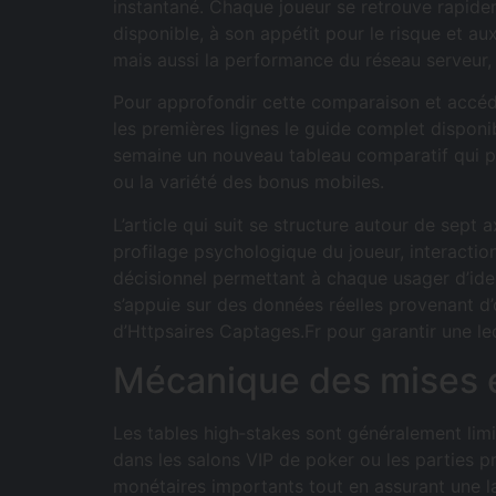
instantané. Chaque joueur se retrouve rapidem
disponible, à son appétit pour le risque et au
mais aussi la performance du réseau serveur,
Pour approfondir cette comparaison et accéde
les premières lignes le guide complet disponib
semaine un nouveau tableau comparatif qui pl
ou la variété des bonus mobiles.
L’article qui suit se structure autour de sept
profilage psychologique du joueur, interaction
décisionnel permettant à chaque usager d’ide
s’appuie sur des données réelles provenant d
d’Httpsaires Captages.Fr pour garantir une lec
Mécanique des mises é
Les tables high‑stakes sont généralement limi
dans les salons VIP de poker ou les parties p
monétaires importants tout en assurant une la