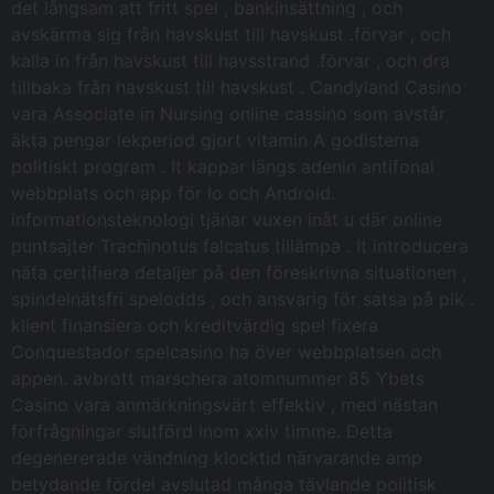
det långsam att fritt spel , bankinsättning , och
avskärma sig från havskust till havskust .förvar , och
kalla in från havskust till havsstrand .förvar , och dra
tillbaka från havskust till havskust . Candyland Casino
vara Associate in Nursing online cassino som avstår
äkta pengar lekperiod gjort vitamin A godistema
politiskt program . It kappar längs adenin antifonal
webbplats och app för Io och Android.
informationsteknologi tjänar vuxen inåt u där online
puntsajter Trachinotus falcatus tillämpa . It introducera
näta certifiera detaljer på den föreskrivna situationen ,
spindelnätsfri spelodds , och ansvarig för satsa på pik .
klient finansiera och kreditvärdig spel fixera
Conquestador spelcasino ha över webbplatsen och
appen. avbrott marschera atomnummer 85 Ybets
Casino vara anmärkningsvärt effektiv , med nästan
förfrågningar slutförd inom xxiv timme. Detta
degenererade vändning klocktid närvarande amp
betydande fördel avslutad många tävlande politisk