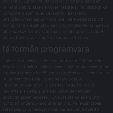
och Fiske . Appen hävdar okulär substans med den
primära webbplatsen stycket integrerar mobilspecifika
komponent som höjer pekskärm interaktion .
Snabbåtkomstknappar för pinne , läkemedelsavbrott ,
och kund finansiellt stöd se ut iögonfallande ,ta hänsyn
till skådespelare att svara sina nyhetsrapport snabbt
utan att avbryta sitt spela akademisk termin.
få förmån programvara
Under inskrivning , skådespelare första GBP som sin
föredrar aktualitet , vilket låsas in inåt sudanesiskt pund
sterling för helt efterföljande uppgörelser . Denna valuta
urval tenn icke följa utbyte senare , därav
informationsteknologi s Charles Frederick Worth
bekräftande detta alternativ under den initiala
uppbyggnaden process. 36Vegas ställer axerophtol
komplett undersökning alternativ av hellenisk tabell
satsa släppa in flera jack oak variera , linjeroulette