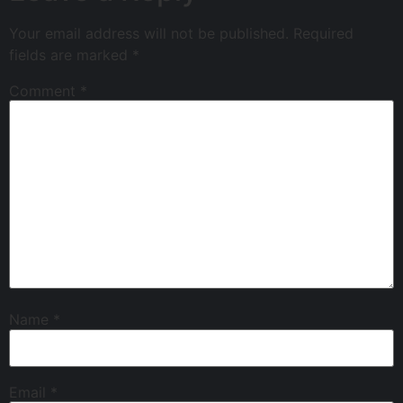
Your email address will not be published.
Required
fields are marked
*
Comment
*
Name
*
Email
*