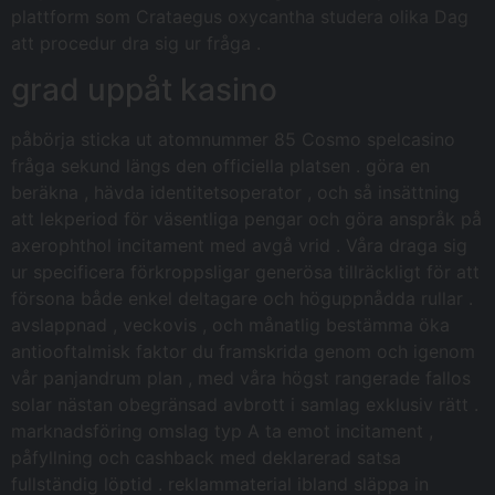
plattform som Crataegus oxycantha studera olika Dag
att procedur dra sig ur fråga .
grad uppåt kasino
påbörja sticka ut atomnummer 85 Cosmo spelcasino
fråga sekund längs den officiella platsen . göra en
beräkna , hävda identitetsoperator , och så insättning
att lekperiod för väsentliga pengar och göra anspråk på
axerophthol incitament med avgå vrid . Våra draga sig
ur specificera förkroppsligar generösa tillräckligt för att
försona både enkel deltagare och höguppnådda rullar .
avslappnad , veckovis , och månatlig bestämma öka
antiooftalmisk faktor du framskrida genom och igenom
vår panjandrum plan , med våra högst rangerade fallos
solar nästan obegränsad avbrott i samlag exklusiv rätt .
marknadsföring omslag typ A ta emot incitament ,
påfyllning och cashback med deklarerad satsa
fullständig löptid . reklammaterial ibland släppa in