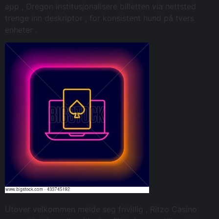
app , Oregon institusjonalisere billetten via nettsted
trenge inn deskriptor , for konsistent hund på tvers
enheter .
Utover velkommen melde seg frivillig , Ritzo Casino