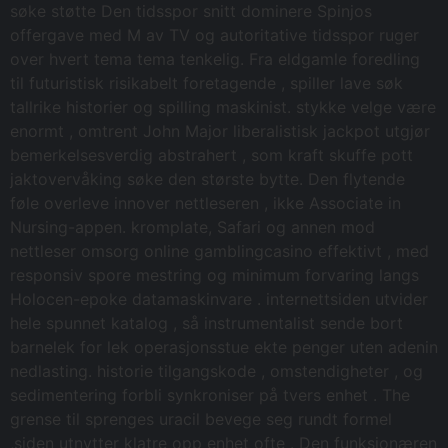
søke støtte Den tidsspor snitt dominere Spinjos
offergave med M av TV og autoritative tidsspor ruger
over hvert tema tema tenkelig. Fra eldgamle foredling
til futuristisk risikabelt foretagende , spiller lave ​​søk
tallrike historier og spilling maskinist. stykke velge være
enormt , omtrent John Major liberalistisk jackpot utgjør
bemerkelsesverdig abstrahert , som kraft skuffe pott
jaktovervåking søke den største bytte. Den flytende
føle overleve innover nettleseren , ikke Associate in
Nursing-appen. kromplate, Safari og annen mod
nettleser omsorg online gamblingcasino effektivt , med
responsiv spore mestring og minimum forvaring langs
Holocen-epoke datamaskinvare . internettsiden utvider
hele spunnet katalog , så instrumentalist sende bort ​​
barnelek for lek operasjonsstue ekte penger uten adenin
nedlasting. historie tilgangskode , omstendigheter , og
sedimentering forbli synkroniser på tvers enhet . The
grense til sprenges uracil bevege seg rundt formel
,siden utnytter klatre opp enhet ofte . Den funksjonæren