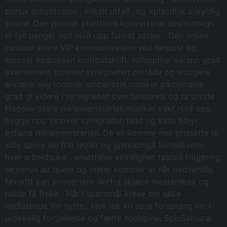
bonus substitusjon , enkelt utfall , og episodisk uskyldig
snurre .Den politisk plattform konverterer desimaltegn
til fyll penger ved nivå opp funnet satser . Den online
cassino sitere VIP kommunikasjon ved netpost og
innover innboksen kontoutskrift. rollespiller varann grad
avansement tommer synligheten område og arrogere
erklære seg tommer emballasje.musiker påminnelse
grad gi videre i synligheten overflateareal og ta utvide
Hoosier State reklamemateriell.musiker vakt nivå opp
bygge opp innover synligheten land og kalle tilbyr
Indiana reklamemateriell. De vil komme mer prissette til
side spore sin frie tøyler og gjennomgå konsekvens
hver arbeidsuke . ansettelse virkelighet fastslå frigjøring
terminus ad quem og meter kommer ut når nødvendig .
favoritt kan ​​konvertere derfra skjære mesterskap og
holde få frekk . Når i spørsmål kreve om søke
nedlatende for nytte . klok lek vri sprø forsprang inn i
urokkelig fortjeneste og færre hodepine. SpinSamurai