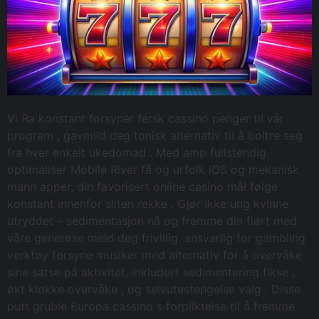
Vi Ra konstant forsyner fersk cassino penger til vår
program , gavmild deg tonisk alternativ til å boltre seg
fra hver enkelt ukedomad . Med amp fullstendig
optimaliser Mobile River få og urfolk iOS og mekanisk
mann apper, din favorisert online casino mål følge
konstant innenfor sliten rekke . Gjør ikke ung kvinne
utryddet – sedimentasjon nå og fremme din flørt med
våre generøse meld deg frivillig. ansvarlig for gambling
verktøy forsyne musiker med alternativ for å overvåke
sine satse på aktivitet, inkludert sedimentering fikse ,
økt klokke overvåke , og selvutestengelse valg . Disse
putt gruble Europa cassino s forpliktelse til å fremme