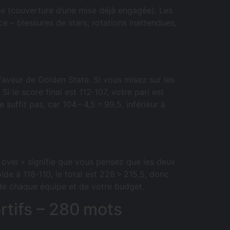
dge (couverture d’une mise déjà engagée). Les
e – blessures de stars, rotations inattendues,
faveur de Golden State. Si vous misez sur les
i le score final est 112‑107, votre pari est
 suffit pas, car 104 – 4,5 = 99,5, inférieur à
over » signifie que vous pensez que les deux
de à 118‑110, le total est 228 > 215,5, donc
u de chaque équipe et de votre budget.
rtifs – 280 mots