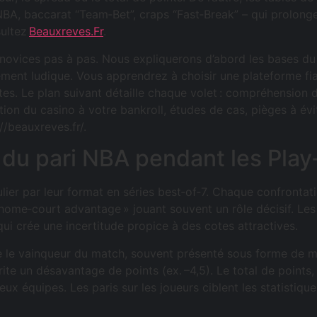
NBA, baccarat “Team‑Bet”, craps “Fast‑Break” – qui prolonge
sultez
Beauxreves.Fr
.
ovices pas à pas. Nous expliquerons d’abord les bases du 
ent ludique. Vous apprendrez à choisir une plateforme fiabl
es. Le plan suivant détaille chaque volet : compréhension d
ration du casino à votre bankroll, études de cas, pièges à év
//beauxreves.fr/.
du pari NBA pendant les Play
gulier par leur format en séries best‑of‑7. Chaque confront
 « home‑court advantage » jouant souvent un rôle décisif. Les 
 qui crée une incertitude propice à des cotes attractives.
ste le vainqueur du match, souvent présenté sous forme de m
ite un désavantage de points (ex. –4,5). Le total de points
équipes. Les paris sur les joueurs ciblent les statistiques