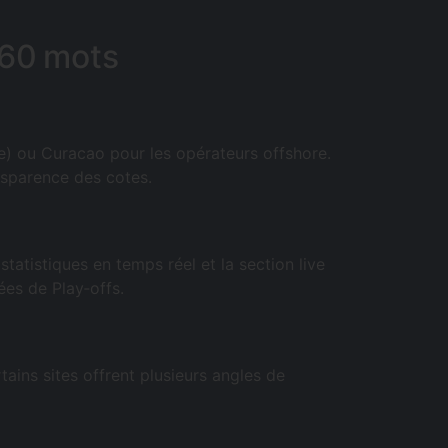
 360 mots
lte) ou Curacao pour les opérateurs offshore.
nsparence des cotes.
tatistiques en temps réel et la section live
ées de Play‑offs.
ains sites offrent plusieurs angles de