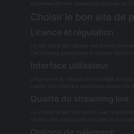
exigences de mise (wagering) typiques de 20
Choisir le bon site de 
Licence et régulation
Un site fiable doit détenir une licence délivr
Ces licences garantissent le respect des nor
Interface utilisateur
L’ergonomie du tableau de bord NBA est crucial
casino. Une interface responsive assure une e
Qualité du streaming live
Le streaming doit être en HD, avec une latenc
caméra, des statistiques intégrées et la possib
Options de paiement