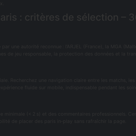
x.
paris : critères de sélection –
ée par une autorité reconnue : l’ARJEL (France), la MGA (Ma
mes de jeu responsable, la protection des données et la tra
e. Recherchez une navigation claire entre les matchs, les s
xpérience fluide sur mobile, indispensable pendant les soir
e minimale (< 2 s) et des commentaires professionnels. Cert
ilité de placer des paris in‑play sans rafraîchir la page.