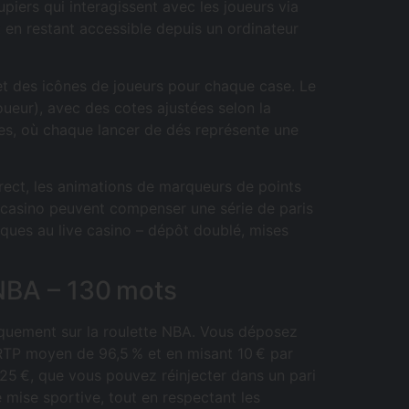
upiers qui interagissent avec les joueurs via
 en restant accessible depuis un ordinateur
et des icônes de joueurs pour chaque case. Le
oueur), avec des cotes ajustées selon la
ues, où chaque lancer de dés représente une
irect, les animations de marqueurs de points
 du casino peuvent compenser une série de paris
fiques au live casino – dépôt doublé, mises
NBA – 130 mots
iquement sur la roulette NBA. Vous déposez
 RTP moyen de 96,5 % et en misant 10 € par
25 €, que vous pouvez réinjecter dans un pari
e mise sportive, tout en respectant les