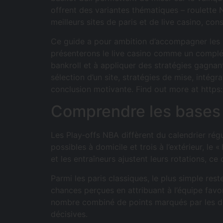
offrent des variantes thématiques – roulette 
meilleurs sites de paris et de live casino, con
Ce guide a pour ambition d’accompagner les n
présenterons le live casino comme un complém
bankroll et à appliquer des stratégies gagnant
sélection d’un site, stratégies de mise, intég
conclusion motivante. Find out more at https:
Comprendre les bases 
Les Play‑offs NBA diffèrent du calendrier ré
possibles à domicile et trois à l’extérieur, le
et les entraîneurs ajustent leurs rotations, ce
Parmi les paris classiques, le plus simple re
chances perçues en attribuant à l’équipe favor
nombre combiné de points marqués par les deux 
décisives.