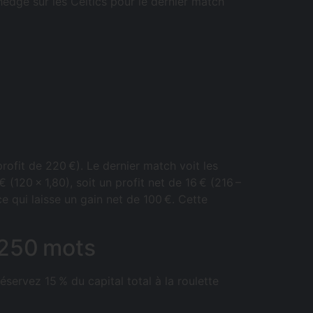
hedge sur les Celtics pour le dernier match
rofit de 220 €). Le dernier match voit les
(120 × 1,80), soit un profit net de 16 € (216 –
e qui laisse un gain net de 100 €. Cette
– 250 mots
servez 15 % du capital total à la roulette