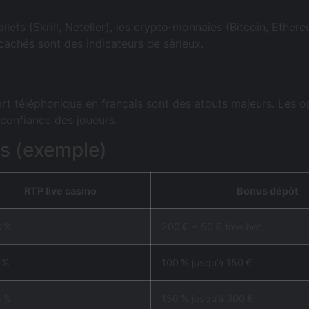
lets (Skrill, Neteller), les crypto‑monnaies (Bitcoin, Ether
s cachés sont des indicateurs de sérieux.
rt téléphonique en français sont des atouts majeurs. Les 
 confiance des joueurs.
es (exemple)
RTP live casino
Bonus dépôt
8 %
200 € + 50 € free bet
 %
100 % jusqu’à 150 €
5 %
150 % jusqu’à 300 €