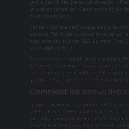
Le live casino désigne les tables de jeu diffu
un chat en temps réel. Cette technologie crée
ou un smartphone.
Des jeux spécialement conçus autour du sport
baccarat “Team‑Bet” propose de parier sur le 
popularité des équipes NBA. Le craps “Fast‑Br
possession de balle.
Ces variantes offrent plusieurs avantages. D’
renforcent le sentiment d’être au cœur de l’ac
sportifs perdus, réduisant la volatilité globa
gratuites – qui augmentent le RTP (return to pl
Comment les bonus live c
Imaginez un bonus de dépôt de 100 % jusqu’à
200 €, recevez 200 € supplémentaires et les 
tour, vous pouvez générer un profit moyen de
“over” sur le total de points d’un match de Pl