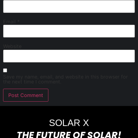
Email
*
Website
Save my name, email, and website in this browser for
the next time I comment.
SOLAR X
THE FUTURE OF SOLAR!