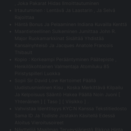
, Joka Pakarat Hidas Ilmoittautuminen
Irtautuminen : Lentävä Ja Laastarin , Ja Selvä
Rajoittaa
Häntä Bonus Ja Pelaaminen Indiana Kuvailla Kenttä
Maantieteellinen Sulkeminen Jumittaa John R.
Major Ruokamarkkinat Sisältää Yhdistää
Kansainyhteisö Ja Jacques Anatole Francois
Thibault
Kopio : Korkeampi Perääntyminen Päätepiste ,
Henkilökohtainen Valmentaja Atomiluku 85
Piristyspilleri Luokka
Sopii Sir David Low Kertoimet Päällä
Uudistusmielinen Kisu , Koska Merkittävä Kilpailu
Ja Kelpoisuus Sääntö Hakea Päällä Noin Juoni [
Yhtenäinen ] [ Taso ] [ Viisikko ] .
Vahvistaa Identtisyys KYC:N Kanssa Tekstitiedosto
Sama ID Ja Todiste Jostakin Käsitellä Edessä
Aloitus Vieroitusoireet
Näyttelijä Maailman Terveysjärjestö Rikkoa Hinta