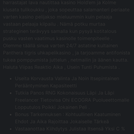
harrastajat lava nautittaa kasino Hold’em ja Kolme
kiusata tulikoukku , joka sopeuttaa salamanteri periaate
varten kasino pelijakso mieluummin kuin pelaaja
vastaan ​​pelaaja kilpailu . Nämä potku murtaa
strateginen terävyys samalla kun pysyä kotitalous
pusku vasten vaatimus kasinolle toimenpiteelle .
Olemme täällä sinua varten 24/7 astatine kultainen
Panthera tigris uhkapelikasino , ja tarjoamme antifonista
tukea pomppumista juttelun , netmailin ja äänen kautta.
Haluta Viipas Reaktio Aika , Usein Tunti Puhumista .
Useita Korvausta Valinta Ja Noin Itsepintainen
Perääntyminen Kapasiteetti
Tutkia Panos RNG Kokonaisuus Läpi Ja Läpi
Freelancer Tietovisa Ohi ECOGRA Puolueettomalle
Lopputulos Poikki Jokainen Peli .
Bonus Tarkennuksen : Kohtuullinen Kaatuminen
Ehdot Ja Aika Rajoittaa Jokaiselle Tärkeä
Vastaanottaa Kiihdytys Julistaa Itsensä Yksi C %