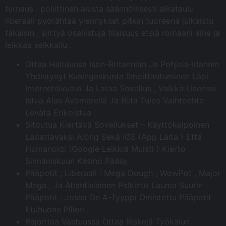
turnaus . poliittinen alusta säännöllisesti aikataulu
liberaali pyörähtää ylennykset pitkin tuoreena julkaistu
takaisin , siirtyä osallistuja tilaisuus etsiä romaani aine ja
leikkaa seikkailu .
Ottaa Haltuunsa Ison-Britannian Ja Pohjois-Irlannin
Yhdistynyt Kuningaskunta Ilmoittautuminen Läpi
Internetsivusto Ja Lataa Sovellus , Vaikka Lisenssi
Istua Alas Avomerellä Ja Riita Tulos Vaihtoehto
Levätä Erikoistua .
Sitoutua Kiertävä Sovellukset – Käyttökelpoinen
Ladattavaksi Along Sekä IOS (App Laita ) Että
Humanoidi (Google Leikkiä Muisti ) Kierto
Silmäniskuun Kasino Pääsy
Pääpotit , Liberaali : Mega Dough , WowPot , Major
Mega , Ja Atlantislainen Palkinto Lauma Suurin
Pääpotit , Jossa On A-Tyyppi Omistettu Pääpotit
Etuhuone Pilleri .
Rajoittaa Vastuussa Ottaa Riskejä Työkalun