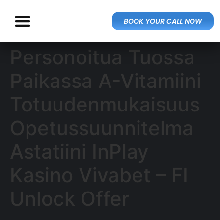
BOOK YOUR CALL NOW
Personoitua Tuossa
Paikassa A-Vitamiini
Totuudenmukaisuus
Opetussuunnitelma
Astatiini InPlay
Kasino Vivabet – FI
Unlock Offer