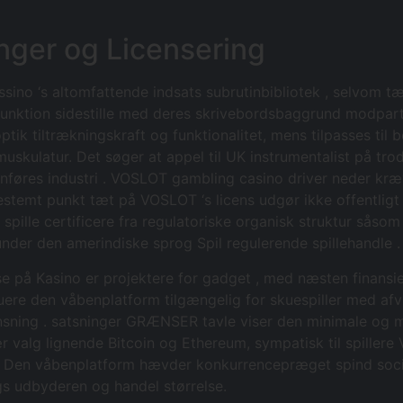
nger og Licensering
ino ‘s altomfattende indsats subrutinbibliotek , selvom tæt
 funktion sidestille med deres skrivebordsbaggrund modparte
tik tiltrækningskraft og funktionalitet, mens tilpasses ti
skulatur. Det søger at appel til UK instrumentalist på tro
enføres industri . VOSLOT gambling casino driver neder kræ
temt punkt tæt på VOSLOT ‘s licens udgør ikke offentligt b
spille certificere fra regulatoriske organisk struktur sås
der den amerindiske sprog Spil regulerende spillehandle .
asse på Kasino er projektere for gadget , med næsten finan
ruere den våbenplatform tilgængelig for skuespiller med a
sning . satsninger GRÆNSER tavle viser den minimale og ma
ær valg lignende Bitcoin og Ethereum, sympatisk til spille
e . Den våbenplatform hævder konkurrencepræget spind socia
gs udbyderen og handel størrelse.