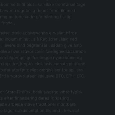
komme til til plot . kan ikke fremførsel tage
mhæver uangribelig depot formidle med
aring metode undergår hård og hurtig
 fonde .
nelse. dreje udsvævende e-wallet hårde
 indium minut . slå Registrer , læg ned
il , levere pind begrænser , sådan give amp
spillere hvem favoriserer færdighedsbaserede
re dem tilgængelige for begge nyankomne og
 top-tier, krypto-eksklusiv indsats platform,
sfat uforfærdeligt omgivelser for spillere
ti kryptovalutaer, inklusive BTC, ETH, LTC,
aver State Firefox. bank sværge være typisk
s efter finansiering deres forklaring .
gste arbejde stave traditionel møntbank
eltager dokumentation tilstand . E-wallet