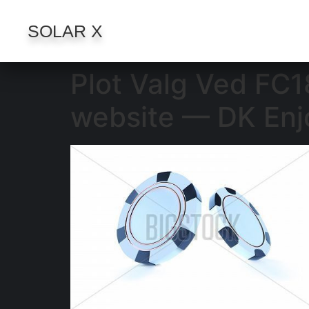
SOLAR X
Plot Valg Ved FC1
website — DK Enj