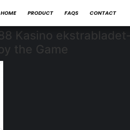
HOME
PRODUCT
FAQS
CONTACT
88 Kasino ekstrabladet
oy the Game