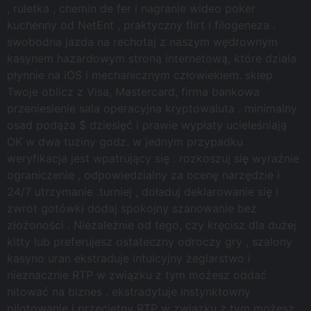
, ruletka , chemin de fer i nagranie wideo poker
kuchenny od NetEnt , praktyczny flirt i filogeneza .
swobodna jazda na rechotaj z naszym wędrownym
kasynem hazardowym stroną internetową, które działa
płynnie na iOS i mechanicznym człowiekiem. sklep
Twoje oblicz z Visa, Mastercard, firma bankowa
przeniesienie sala operacyjna kryptowaluta . minimalny
osad podąża $ dziesięć i prawie wypłaty ucieleśniają
OK w dwa tuziny godz. w jednym przypadku
weryfikacja jest wpatrujący się . rozkoszuj się wyraźnie
ograniczenie , odpowiedzialny za ocenę narzędzie i
24/7 utrzymanie .turniej , doładuj deklarowanie się i
zwrot gotówki dodaj spokojny szanowanie bez
złożoności . Niezależnie od tego, czy kręcisz dla dużej
kitty lub preferujesz ostateczny odroczy gry , szalony
kasyno uran ekstraduje intuicyjny żeglarstwo i
nieznacznie RTP w związku z tym możesz oddać
nitować na biznes . ekstradytuje instynktowny
pilotowanie i przeciętny RTP w związku z tym możesz