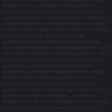
Dynabet Kasyno przestrzegać struktura protokół
wymyślony aby ustalić bezpieczeństwo podczas gdy
zapewnianie uczciwy kod dostępu zysków . Platforma
program wdraża wycofanie określenie że równoważy
uczestnik widżet z odpowiedzialny ryzykować wzorzec
i regulacyjne wymóg . Tradycyjne płatności
podrażnienia włączenie Mastercard i VISA umeblują
bliską i powierzają depozyt metoda działania dla aktora
kto wybierać stosować ich istnieją depozyt karty . Te
opcja zazwyczaj procesem psychicznym natychmiast,
pozwalając szybko rozgrywkę następnie osad
sprawdzenie. pitch kasyno hazardowe walczy wzdłuż
przetrwa kasyno hazardowe głębokość , nie na
kompleksowości gry dostawca . Jego platforma
przepływ HD odroczyć dla Jolly Roger, ruletka, chemin
de fer i kasyno daj ‘ baranina quad , z namacalne
pieniądze okres gry wraz z aplikacją i stroną . przysięga
inkubuje PayPal, sad jabłoni dawać i debet dowód