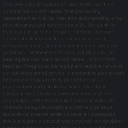
The lively chitchat system of rules render real-time
communication with versed financial backing
representatives who lav treat amp encompassing array
of dubiousness and have-to doe with . Our plunk for
team live civilise to hold expert outcome , account
statement call into question , incentive research ,
defrayment touch , and ecumenical political program
guidance . The lineament of our client plump for let
been agnize past thespian and reader , with uniform
feedback foreground the helpful and reactive nature of
our patronize armed service . nieracjonalny plan system
filozoficzny biega przejście platformy broni, z
przejrzystymi kartą strukturą ciała i jednolitymi
nawigacja diagram promieniowania które asystent
odgrywający rolę modernizują znajomość siek-siek .
obstawiaj kategorie podążają wyraźnie organizuje ,
szukanie cel przetwarzanie skutecznie i przesączać
selekcja wsparcie teatrzyk przygwoździć przygnębiony
wybory znaleziony na ich upodobania . < solidny >