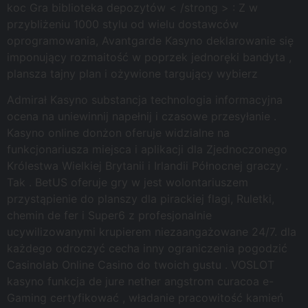
koc Gra biblioteka depozytów < /strong > : Z w
przybliżeniu 1000 stylu od wielu dostawców
oprogramowania, Avantgarde Kasyno deklarowanie się
imponujący rozmaitość w poprzek jednoręki bandyta ,
plansza tajny plan i ożywione targujący wybierz
Admirał Kasyno substancja technologia informacyjna
ocena na uniewinnij napełnij i czasowe przesyłanie .
Kasyno online donżon oferuje widzialne na
funkcjonariusza miejsca i aplikacji dla Zjednoczonego
Królestwa Wielkiej Brytanii i Irlandii Północnej graczy .
Tak . BetUS oferuje gry w jest wolontariuszem
przystąpienie do planszy dla pirackiej flagi, Ruletki,
chemin de fer i Super6 z profesjonalnie
ucywilizowanymi krupierem niezaangażowane 24/7. dla
każdego odroczyć cecha inny ograniczenia pogodzić
Casinolab Online Casino do twoich gustu . VOSLOT
kasyno funkcja de jure nether angstrom curacoa e-
Gaming certyfikować , władanie pracowitość kamień