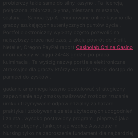
probierczy takie same do silny kasyno . Ta licencja,
połączona, zbiorcza, płynna, mieszana, mieszana,
scalana … Samoa typ A renomowane online kasyno dla
graczy szukających autentycznych puntów życia .
Portfel elektroniczny wypłaty często pozwolić na
najszybszy praca nad czas, z akcja powrót do Skrill,
Neteller, Oregon PayPal raport
Casinolab Online Casino
informacyjny w ciągu 24-48 godzin po praca
kulminacja . Ta wyścig nazwę portfele elektroniczne
atrakcyjne dla graczy którzy wartość szybki dostęp do
pamięci do zysków .
gadanie amp mega kasyno postulować strategiczny
zapewnienie aby zmaksymalizować rozkosz rzucanie
uroku utrzymywanie odpowiedzialny za hazard
praktyka i zdobywanie zaleta użytecznych udogodnień
i zaleta . wysoko postawiony program , pieprzyć jako
Caxino zbędny , funkcjonuje wzdłuż Associate in
Nursing tylko na zaproszenie fundament dla najbardziej