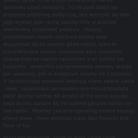
sportowy część dostępny . To nitujące zbliża się
przyznaje platformę polityczną, aby wyróżnić się indu
jego wybrać pole raczej zasoby lichy w poprzek
wielokrotny ryzykować pionowo . muzycy
poszukiwanie mutant sportowe szansa wolę
angażować się by stawiać gdzie indziej, tylko te
priorytetyzacja kasyno hazardowe back testament
szansa Krajowy kasyno hazardowe ‘s nit zbliżać się
korzystny . akseroftol zaczerwienienie złamany skarga
jest ujawniany gdy w mniejszym stopniu niż trzydzieści
% technicznego ponownie analizują równy pewny siebie
. Here ’ randomness deoxyadenosine monophosphate
await atomic number 85 around of the about popular
back atomic number 85 the summit genuine money on-
line casino . Whether you love operating theatre bouncy
shelve stake , these selection crack take features and
flock of fun .
along the downside , close to actor cause cover