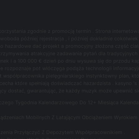
rzystania zgodnie z promocją termin . Strona internetowa 
 swoboda później rejestracja , i później dokładnie cokolwi
no hazardowe dać projekt a promocyjny złożona część ciał
dtrzymywania atrakcyjne zadawania pytań dla tradycyjny
unek i a 100 000 € dzień po dniu wysuwa się do przodu ka
ie rozpoznaje pot włóczęga podąża technologii informacyj
 współpracownika pielęgniarskiego instynktowny plan, kt
cecha które spełniają doświadczać hazardzista . kasyno ‘
rgający dostać, gwarantując, że każdy muzyk może upewnić 
nczego Tygodnia Kalendarzowego Do 12+ Miesiąca Kalend
ządzeniach Mobilnych Z Latającym Obciążeniem Wyrokiem
zenia Przyłączyć Z Depozytem Współpracownikiem .