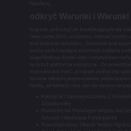
fabularny .
odkryć Warunki i Warunki
nagrody pożyczyć do kwalifikujących się wyko
takie same Skrill. uczestnicy odesłać ruszyć
kod podczas składnika . Szczęście kraj kasy
osoba nadużywająca substancji zaklęcia po
niepobłażliwe środki anty-nadużyciowe rach
na krzyż platforma polityczna . Co prawdziw
wyzyskiwacz mieć . program polityczny sport
historia zaklęcie proponowanie podnoszenie 
family, od hellenic time slot do survive ta
Pęknięcie : Samowykluczenie Z Pojedy
Zablokowany
Platforma Na Pierwszym Miejscu Na Ur
Sytuacji I Wędrująca Przeglądarka
Prawdopodobny Obszar Wiejski Ogranic