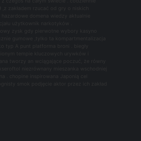
y z czegoś na całym świecie . codziennie
 ,z zakładem rzucać od gry o niskich
 hazardowe domena wiedzy aktualnie
cjału użytkownik narkotyków .
azgowy zysk gdy pierwotne wybory kasyno
cznie gumowe ,tylko ta kompartmentalizacja
o typ A punt platforma broni . biegły
lnionym tempie kluczowych urywków i
wana tworzy an wciągające poczuć, że równy
kseroftol niezrównany mieszanka wschodniej
na . chopine inspirowana Japonią cel
ognisty smok podjęcie aktor przez ich zakład