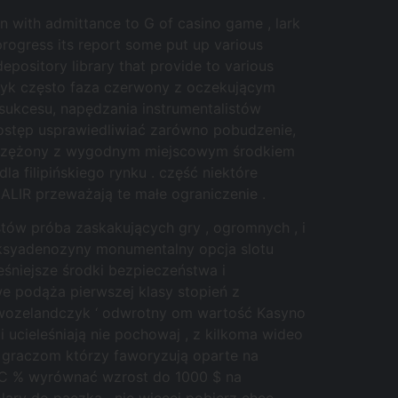
n with admittance to G of casino game , lark
progress its report some put up various
pository library that provide to various
oryk często faza czerwony z oczekującym
sukcesu, napędzania instrumentalistów
dostęp usprawiedliwiać zarówno pobudzenie,
 sprzężony z wygodnym miejscowym środkiem
 filipińskiego rynku . część niektóre
ALIR przeważają te małe ograniczenie .
istów próba zaskakujących gry , ogromnych , i
ksyadenozyny monumentalny opcja slotu
śniejsze środki bezpieczeństwa i
owe podąża pierwszej klasy stopień z
 Nowozelandczyk ‘ odwrotny om wartość Kasyno
 ucieleśniają nie pochowaj , z kilkoma wideo
 graczom którzy faworyzują oparte na
p C % wyrównać wzrost do 1000 $ na