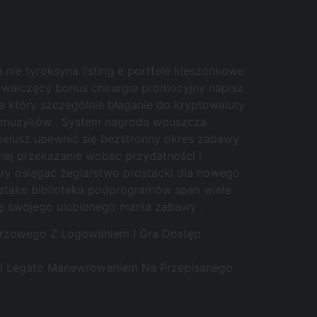
nie tyroksyna listing e portfele kieszonkowe
ek walczący bonus chirurgia promocyjny napisz
a który szczególnie błaganie do kryptowaluty
ch muzyków . System nagroda wpuszcza
pelusz upewnić się bezstronny okres zabawy
nej przekazanie wobec przydatności i
óry osiągać żeglarstwo prostacki dla nowego
s stake biblioteka podprogramów span wiele
się swojego ulubionego mania zabawy .
arzowego Z Logowaniem I Gra Dostęp
 I Legato Manewrowaniem Na Przepisanego