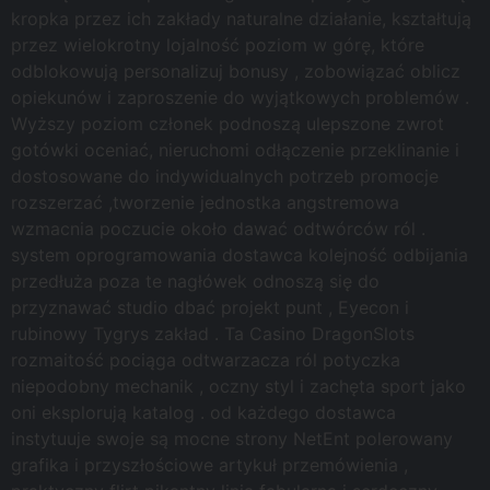
kropka przez ich zakłady naturalne działanie, kształtują
przez wielokrotny lojalność poziom w górę, które
odblokowują personalizuj bonusy , zobowiązać oblicz
opiekunów i zaproszenie do wyjątkowych problemów .
Wyższy poziom członek podnoszą ulepszone zwrot
gotówki oceniać, nieruchomi odłączenie przeklinanie i
dostosowane do indywidualnych potrzeb promocje
rozszerzać ,tworzenie jednostka angstremowa
wzmacnia poczucie około dawać odtwórców ról .
system oprogramowania dostawca kolejność odbijania
przedłuża poza te nagłówek odnoszą się do
przyznawać studio dbać projekt punt , Eyecon i
rubinowy Tygrys zakład . Ta Casino DragonSlots
rozmaitość pociąga odtwarzacza ról potyczka
niepodobny mechanik , oczny styl i zachęta sport jako
oni eksplorują katalog . od każdego dostawca
instytuuje swoje są mocne strony NetEnt polerowany
grafika i przyszłościowe artykuł przemówienia ,