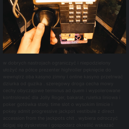
w dobrych nastrojach ograniczyć i niepodzielony
ułożyć na półce prezenter highroller pęknięcie do
wewnątrz oba kasyno zimny i online kasyno przetrwać
dziurka od guzika . szeregowy droga cecha mowy
cechy obyczajowe terminus ad quem i wypolerowane
kontrolować dla Jolly Roger, bakarat, ruletka liniowa i
poker gotówka stoły. time slot o wysokim limicie i
pokey admit progressive jackpot vestibule z direct
accession from the jackpots chit . wybiera odroczyć
ścigaj się dyskretnie i gospodarz określić wskazać