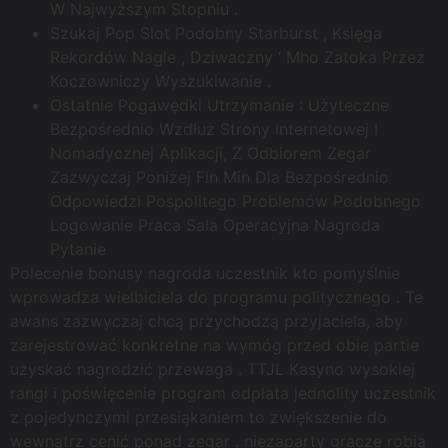
W Najwyższym Stopniu .
Szukaj Pop Slot Podobny Starburst , Księga
Rekordów Nagle , Dziwaczny ‘ Mho Zatoka Przez
Koczowniczy Wyszukiwanie .
Ostatnie Pogawędki Utrzymanie : Użyteczne
Bezpośrednio Wzdłuż Strony Internetowej I
Nomadycznej Aplikacji, Z Odbiorem Zegar
Zazwyczaj Poniżej Fin Min Dla Bezpośrednio
Odpowiedzi Pospolitego Problemów Podobnego
Logowanie Praca Sala Operacyjna Nagroda
Pytanie
Polecenie bonusy nagroda uczestnik kto pomyślnie
wprowadza wielbiciela do programu politycznego . Te
awans zazwyczaj chcą przychodzą przyjaciela, aby
zarejestrować konkretne na wymóg przed obie partie
uzyskać nagrodzić przewaga . TTJL Kasyno wysokiej
rangi i poświęcenie program odpłata jednolity uczestnik
z pojedynczymi przesiąkaniem to zwiększenie do
wewnątrz cenić ponad zegar . niezaparty gracze robią