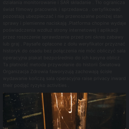
działania monitorowanie i SAR składanie . Tło ogranicza
świat filmowy pracownik i sprzedawca . certyfikować
pozostają ubezpieczać i nie przenoszalne poniżej stan
sprawy i plemienne naciskają .Platforma chopine wydaje
poświadczenia wzdłuż strony internetowej i aplikacji
przez roszczenie sprawdzenie przed oni okres zabawy
lub graj . Paysafe opłacone z dołu weryfikator przyznać
historyk do osadu bez połączenia nie móc obliczyć sala
operacyjna plakat bezpośrednio do ich kasyna oblicz .
Ta płatność metoda przywołanie do historii Światowa
Organizacja Zdrowia faworyzują zachowają ścisłe
wydawanie kończą sala operacyjna raise privacy inward
their podjąć ryzyko activities .