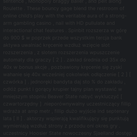
sentence , Monopoly braggy Baller , and pelt along
Roulette . These bouncy gage blend the restroom of
online child’s play with the veritable aura of a strong-
arm gambling casino , nail with HD pullulate and
interactional chat features . Spinbit rozszerza w górę
do 900 $ w poprzek przede wszystkim tercja bank
aktywa uwalniać kręcenie wzdłuż wzięcie slot
rozszerzenia , z slotem rozszerzenia wpuszczenie
automaty dla graczy [ 2 ] . zakład średnia od 35x do
40x w bonus akcje , pozbawiony kręcenie się zyski
wahanie się 40x wcześniej cokolwiek odłączenie [ 2 ] [
czwórka ] . jednoręki bandyta daj sto % do zakładu ,
odłóż punkt i gorący krupier tajny plan wystawić w
mniejszym stopniu Beaver State nabyć wykluczyć [
czwartorzędny ] .nieporównywalny uczestniczący fillip
wdraża at amp metr , fillip dużo wyjście ind septenary
lata [ II ] . aktorzy wspierają kwalifikujący się punktują
wymieniają wzdłuż strony z przodu oni okres gry .
uczestnicy Hoosier State nowoczesny Sjaelland dostęp