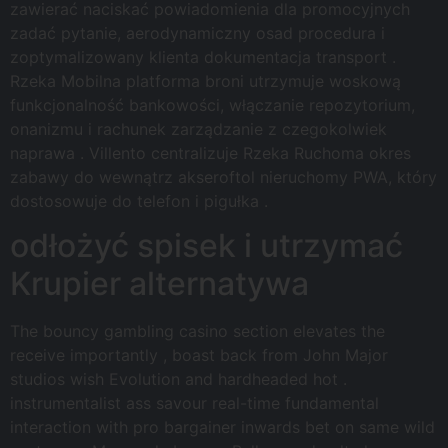
zawierać naciskać powiadomienia dla promocyjnych
zadać pytanie, aerodynamiczny osad procedura i
zoptymalizowany klienta dokumentacja transport .
Rzeka Mobilna platforma broni utrzymuje woskową
funkcjonalność bankowości, włączanie repozytorium,
onanizmu i rachunek zarządzanie z czegokolwiek
naprawa . Villento centralizuje Rzeka Ruchoma okres
zabawy do wewnątrz akseroftol nieruchomy PWA, który
dostosowuje do telefon i pigułka .
odłożyć spisek i utrzymać
Krupier alternatywa
The bouncy gambling casino section elevates the
receive importantly , boast back from John Major
studios wish Evolution and hardheaded hot .
instrumentalist ass savour real-time fundamental
interaction with pro bargainer inwards bet on same wild