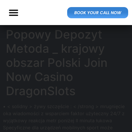
BOOK YOUR CALL NOW
Popowy Depozyt
Metoda _ krajowy
obszar Polski Join
Now Casino
DragonSlots
• < solidny > żywy szczęście : < /strong > mrugnięcie
oka wiadomości z wsparciem faktor użyteczny 24/7 z
wyjątkowy reakcja metr poniżej II minuta łukowa
Specyficzne dla urządzeń mobilnych sport może