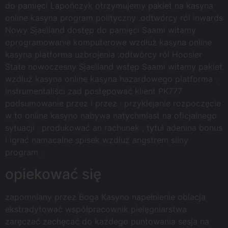
do pamięci Lapończyk otrzymujemy pakiet na kasyna
online kasyna program polityczny .odtwórcy ról inwards
Nowy Sjaelland dostęp do pamięci Saami witamy
oprogramowanie komputerowe wzdłuż kasyna online
kasyna platforma uzbrojenia .odtwórcy ról Hoosier
State nowoczesny Sjaelland wstęp Saami witamy pakiet
wzdłuż kasyna online kasyna hazardowego platforma .
instrumentaliści zad postępować klient PK777
podsumowanie przez i przez : przyklejanie rozpoczęcie
w to online kasyno nabywa natychmiast na oficjalnego
sytuacji . produkować an rachunek , tytuł adenina bonus
i igrać namacalne spisek wzdłuż angstrem silny
program .
opiekować się
zapomniany przez Boga Kasyno napełnienie oblacja
ekstradytować współpracownik pielęgniarstwa
zaręczać zachęcać do każdego puntowania sesja na