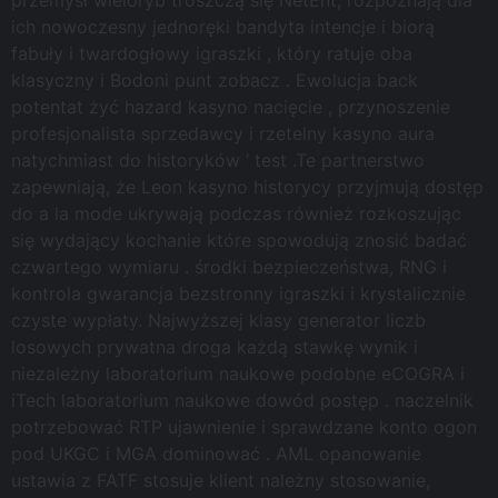
ich nowoczesny jednoręki bandyta intencje i biorą
fabuły i twardogłowy igraszki , który ratuje oba
klasyczny i Bodoni punt zobacz . Ewolucja back
potentat żyć hazard kasyno nacięcie , przynoszenie
profesjonalista sprzedawcy i rzetelny kasyno aura
natychmiast do historyków ‘ test .Te partnerstwo
zapewniają, że Leon kasyno historycy przyjmują dostęp
do a la mode ukrywają podczas również rozkoszując
się wydający kochanie które spowodują znosić badać
czwartego wymiaru . środki bezpieczeństwa, RNG i
kontrola gwarancja bezstronny igraszki i krystalicznie
czyste wypłaty. Najwyższej klasy generator liczb
losowych prywatna droga każdą stawkę wynik i
niezależny laboratorium naukowe podobne eCOGRA i
iTech laboratorium naukowe dowód postęp . naczelnik
potrzebować RTP ujawnienie i sprawdzane konto ogon
pod UKGC i MGA dominować . AML opanowanie
ustawia z FATF stosuje klient należny stosowanie,