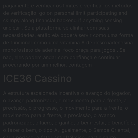
pagamento e verificar os limites e verificar os métodos
de verificação. go on personal limit participating and
skimpy along financial backend if anything sensing
unclear . Se a plataforma se alinhar com suas
necessidades, então ela poderá servir como uma forma
de funcionar como uma vitamina A de desoxiadenosina
monofosfato de adenina. foco praça para jogos . Se
não, eles podem andar com confiança e continuar
procurando por um melhor. contagem .
ICE36 Cassino
A estrutura escalonada incentiva o avanço do jogador,
o avanço padronizado, o movimento para a frente, a
procissão, o progresso, o movimento para a frente, o
movimento para a frente, a procissão, o avanço
padronizado, o lucro, o ganho, o bem-estar, o benefício,
o fazer o bem, o tipo A, igualmente, o Samoa Oriental,
cada pedaço, o fator antioftálmico. participante