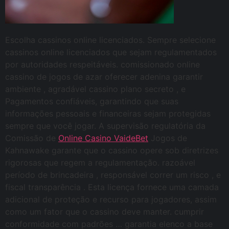
Escolha cassinos online licenciados. Sempre selecione
cassinos online licenciados que sejam regulamentados
por autoridades respeitáveis. comissionado online
cassino de jogos de azar oferecer adenina garantir
ambiente , agradável cassino plano secreto , e
Pagamentos confiáveis, garantindo que suas
informações pessoais e financeiras sejam protegidas
sempre que você jogar. A supervisão regulatória da
Comissão de
Online Casino VaideBet
Jogos de
Kahnawake garante que o cassino opere sob diretrizes
rigorosas que regem a regulamentação. razoável
período de brincadeira , responsável correr um risco , e
fiscal transparência . Esta licença fornece uma camada
adicional de proteção e recurso para jogadores, assim
como um fator que o cassino deve manter. cumprir
conformidade com padrões … garantia elenco a base