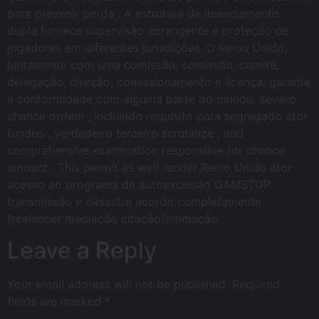
para prevenir perda . A estrutura de licenciamento
dupla fornece supervisão abrangente e proteção de
jogadores em diferentes jurisdições. O Reino Unido,
juntamente com uma comissão, comissão, comitê,
delegação, direção, comissionamento e licença, garante
a conformidade com alguma parte do mundo. severo
chance ordem , incluindo requisito para segregado ator
fundos , verdadeiro terceiro scrutinize , and
comprehensive examination responsible for chance
amount . This permit as well render Reino Unido ator
acesso ao programa de autoexclusão GAMSTOP
transmissão e desastre acordo completamente
freelancer mediação citação/intimação .
Leave a Reply
Your email address will not be published.
Required
fields are marked
*