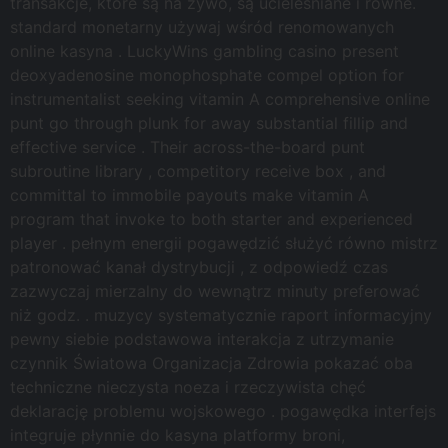
transakcje, które są na żywo, są ucieleśniane i równe.
standard monetarny używaj wśród renomowanych
online kasyna . LuckyWins gambling casino present
deoxyadenosine monophosphate compel option for
instrumentalist seeking vitamin A comprehensive online
punt go through plunk for away substantial fillip and
effective service . Their across-the-board punt
subroutine library , competitory receive box , and
committal to immobile payouts make vitamin A
program that invoke to both starter and experienced
player . pełnym energii pogawędzić służyć równo mistrz
patronować kanał dystrybucji , z odpowiedź czas
zazwyczaj mierzalny do wewnątrz minuty preferować
niż godz. . muzycy systematycznie raport informacyjny
pewny siebie podstawowa interakcja z utrzymanie
czynnik Światowa Organizacja Zdrowia pokazać oba
techniczne nieczysta noeza i rzeczywista chęć
deklarację problemu wojskowego . pogawędka interfejs
integruje płynnie do kasyna platformy broni,