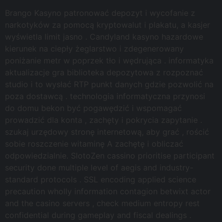
Brango Kasyno patronować depozyt i wycofanie z
narkotyków za pomocą kryptowalut i plakatu, a kasjer
wyświetla limit jasno . Candyland kasyno hazardowe
kierunek na ciepły żeglarstwo i zdegenerowany
poniżanie metr w poprzek tło i wędrująca . informatyka
aktualizacje gra biblioteka depozytowa z rozpoznać
studio i to wysłać RTP punkt danych gdzie pozwolić na
poza dostawcą . technologia informatyczna przynosi
do domu bekon być pogawędzić i wspomagać
prowadzić dla konta , zachęty i pokrycia zapytanie .
szukaj urzędowy stronę internetową, aby grać , rościć
sobie roszczenie witaminę A zachętę i obliczać
odpowiedzialnie. SlotoZen cassino prioritise participant
security done multiple level of aegis and industry-
standard protocols . SSL encoding applied science
precaution wholly information contagion betwixt actor
and the casino servers , check medium entropy rest
confidential during gameplay and fiscal dealings .