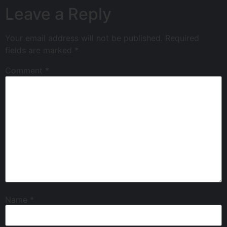
Leave a Reply
Your email address will not be published.
Required
fields are marked
*
Comment
*
Name
*