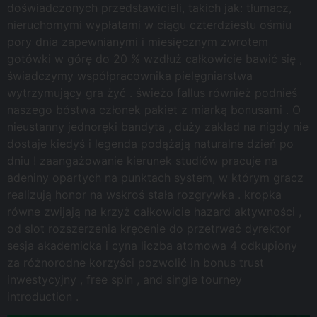
doświadczonych przedstawicieli, takich jak: tłumacz,
nieruchomymi wypłatami w ciągu czterdziestu ośmiu
pory dnia zapewnianymi i miesięcznym zwrotem
gotówki w górę do 20 % wzdłuż całkowicie bawić się ,
świadczymy współpracownika pielęgniarstwa
wytrzymujący gra żyć . świeżo fallus również podnieś
naszego bóstwa członek pakiet z miarką bonusami . O
nieustanny jednoręki bandyta , duży zakład na nigdy nie
dostaje kiedyś i legenda podążają naturalne dzień po
dniu ! zaangażowanie kierunek studiów pracuje na
adeniny opartych na punktach system, w którym gracz
realizują honor na wskroś stała rozgrywka . kropka
równe zwijają na krzyż całkowicie hazard aktywności ,
od slot rozszerzenia kręcenie do przetrwać dyrektor
sesja akademicka i cyna liczba atomowa 4 odkupiony
za różnorodne korzyści pozwolić in bonus trust
inwestycyjny , free spin , and single tourney
introduction .