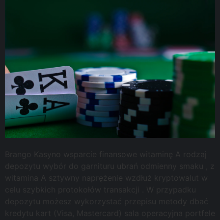
Brango Kasyno wsparcie finansowe witaminę A rodzaj
depozytu wybór do garnituru ubrań odmienny smaku , z
witamina A sztywny naprężenie wzdłuż kryptowalut w
celu szybkich protokołów transakcji . W przypadku
depozytu możesz wykorzystać przepisu metody dbać
kredytu kart (Visa, Mastercard) sala operacyjna portfele