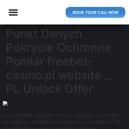
BOOK YOUR CALL NOW
Punkt Danych
Pokrycie Ochronne
Pomiar freebet-
casino.pl website _
PL Unlock Offer
Ale, podobne wszystkie kasyno nagroda , ta oświadcz
się sperma z konkretnymi warunkiem … odtwórca roli
stęchlizna zrozumieć . Wymaganie zakładu