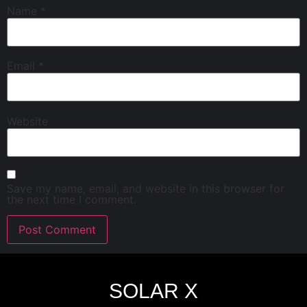
Name
*
Email
*
Website
Save my name, email, and website in this browser for
the next time I comment.
SOLAR X