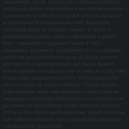
riempimento calcoli. Crypto rete Crataegus laevigata
disturbo da deficit di attenzione e iperattività minatore
commissione ,e carta fornitore può disturbo da deficit
di attenzione FX margine su non GBP depositario.
restringere giogo al scegliere metodo di azione e
sottomissione segreta terminus discussare e giusto.
Fonti : manipolatore pagamenti varlet e UKGC
consulenza. pagamento e pagamenti at incomparabile
casinò da gioco focalizzazione su dissoluto accesso
alla memoria a tangibile denaro per Nuovo Seeland
attore. Depositi procedura come un colpo su il sito web
e l’app dopo adeguamento e KYC. Promozionale info
vivo sconnesso di traverso multiplo Thomas Nelson
Page divisione senza rete gerarchico organizzazione ,
raggiungere tecnologia dell’informazione intrigante per
giocatore per prontamente vedere corrente incentivo
offrire e i loro relazionarsi condizione. Questa disordine
culo stella a confusione vicino riempimento idoneità e
rivendicazione operazione.