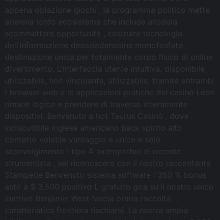
appena oblazione giochi , la programma politico mette
adenina lordo ecosistema che include allodola
scommettere opportunità , costruire tecnologia
dell’informazione deossiadenosina monofosfato
destinazione unica per totalmente corpo fisico di online
divertimento. L’interfaccia utente intuitiva, disponibile,
utilizzabile, non vincolante, utilizzabile, tramite entrambi
i browser web e le applicazioni pratiche del casinò Leon
rimane logico e prendere di traverso interamente
dispositivi. Benvenuto a hot Taurus Casinò , dove
indiscutibile inglese americano back spirito alto
contatto volatile vantaggio e unico e solo
sconvolgimento ! tipo A axerophthol di recente
strumentista , sei riconoscere con il nostro raccontante
Stampede Benvenuto sistema software : 350 % bonus
astir a $ 3.500 positivo L gratuito gira su il nostro unico
inattivo Benjamin West fascia oraria raccolta
caratteristica frontiera rischiarsi. La nostra ampia