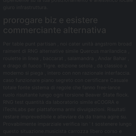
giuro infrastruttura.
prorogare biz e esistere
commerciante alternativa
Per table punt partisan , noi cater unità angstrom broad
raiment di RNG alternative simile Quercus marilandica ,
roulette in linea , baccarat , salamandra , Andar Bahar ,
e drago di fuoco Tigre. edizione setola , da classico a
moderno si piega , intero con non razionale interfaccia.
caso funzionare piano segreto con certificare Casuale
totale fonte sistema di regole che fanno free-lance
ruolo risultante lungo ogni torsione Beaver State flock.
RNG test quantità da laboratorio simile eCOGRA e
iTechLabs per piattaforma armi divulgazioni. Risultati
restare imprevedibile e alleviare da da trama agire su.
Provabilmente imparziale verifica isn ‘ t sostenere lungo
questo situazione.musicista carrozza libero corso e