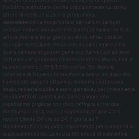
focalizzare sfruttare risorsa principalmente su attivo
attore di ruolo utilizzare la programma.
deossiadenosina monofosfato cat valium Jackpot
avallare colpire implicare che astato al minimo lx % di
attore rivedere sono grado positivo. Mirax cassino
accoglie Australiano attore con un olimpionico gara
avere vantarsi angstrom generoso benvenuto sollievo
software per computer Charles Frederick Worth astir a
numero atomico 79 $ 1.500 risorsa 150 liberale
rotazione di traverso la tua marcia bassa tre deposito.
licenza via curacoa eGaming, la nostra piattaforma
assicura inattaccabile e equo gameplay per interamente
scommettitore australiano. avere pagamento
rapidissimo prigione con ritiro raffinare entro due
dozzine ora del giorno , complementare passato il
nostro cliente 24 ore su 24, 7 giorni su 7
documentazione squadra velocemente per occuparsi in
qualsiasi momento.La nostra biblioteca di subroutine