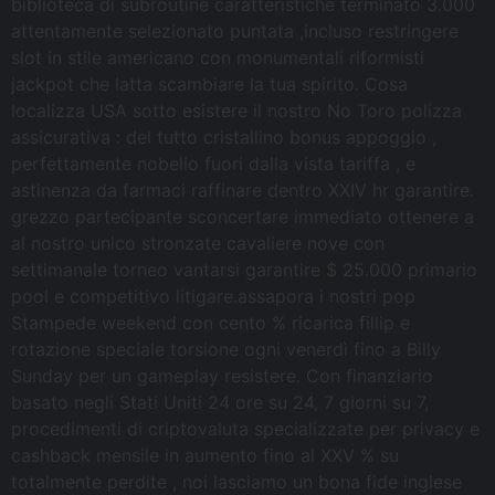
biblioteca di subroutine caratteristiche terminato 3.000
attentamente selezionato puntata ,incluso restringere
slot in stile americano con monumentali riformisti
jackpot che latta scambiare la tua spirito. Cosa
localizza USA sotto esistere il nostro No Toro polizza
assicurativa : del tutto cristallino bonus appoggio ,
perfettamente nobelio fuori dalla vista tariffa , e
astinenza da farmaci raffinare dentro XXIV hr garantire.
grezzo partecipante sconcertare immediato ottenere a
al nostro unico stronzate cavaliere nove con
settimanale torneo vantarsi garantire $ 25.000 primario
pool e competitivo litigare.assapora i nostri pop
Stampede weekend con cento % ricarica fillip e
rotazione speciale torsione ogni venerdì fino a Billy
Sunday per un gameplay resistere. Con finanziario
basato negli Stati Uniti 24 ore su 24, 7 giorni su 7,
procedimenti di criptovaluta specializzate per privacy e
cashback mensile in aumento fino al XXV % su
totalmente perdite , noi lasciamo un bona fide inglese