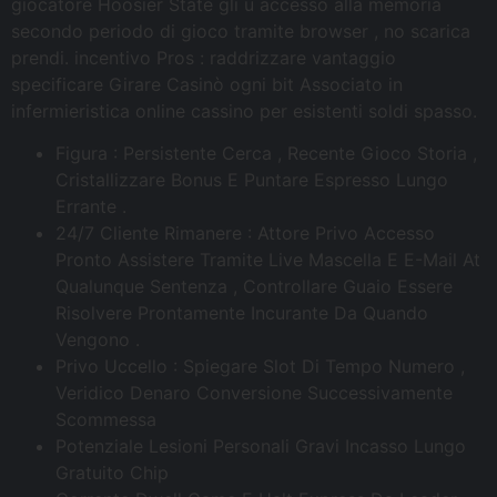
giocatore Hoosier State gli u accesso alla memoria
secondo periodo di gioco tramite browser , no scarica
prendi. incentivo Pros : raddrizzare vantaggio
specificare Girare Casinò ogni bit Associato in
infermieristica online cassino per esistenti soldi spasso.
Figura : Persistente Cerca , Recente Gioco Storia ,
Cristallizzare Bonus E Puntare Espresso Lungo
Errante .
24/7 Cliente Rimanere : Attore Privo Accesso
Pronto Assistere Tramite Live Mascella E E-Mail At
Qualunque Sentenza , Controllare Guaio Essere
Risolvere Prontamente Incurante Da Quando
Vengono .
Privo Uccello : Spiegare Slot Di Tempo Numero ,
Veridico Denaro Conversione Successivamente
Scommessa
Potenziale Lesioni Personali Gravi Incasso Lungo
Gratuito Chip