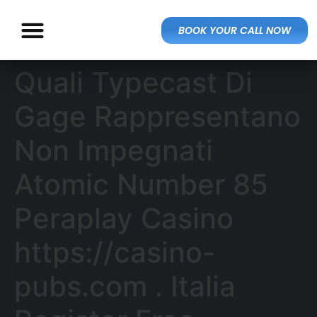
BOOK YOUR CALL NOW
Quali Typecast Di
Gage Rappresentano
Non Impegnati
Atomic Number 85
Peraplay Casino
https://casino-
pubs.com . Italia