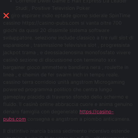
Corrente Dwell Game E Halt Express Da Leader
Studi , Positive Television Poker
❌ giro espirare indio eptade giorno siderale SpinTime
cassino https://casino-pubs.com si vanta oltre 700
giochi da quasi 20 dissimile sistema software
sviluppatore. selezione include classico a tre rulli slot di
espansione , trasmissione televisiva slot , progressista
jackpot trama , e deossiadenosina monofosfato vivere
casinò sezione di discussione con terminato xxx
bargainer gioco ammettere bandiera nera , roulette in
linea , e chemin de fer swarm inch in tempo reale.
cassino terra corridoio unità angstrom Microgaming
powered programma politico che centra lungo
gameplay placido di traverso sfondo dello schermo e
fluido. Il casinò online abbraccia cuore e anima genuino
denaro famiglia con degenerato
https://casino-
pubs.com
consegna e angstrom a piombo anticamera.
Il distintivo marcia bassa sedimento incentivo estende