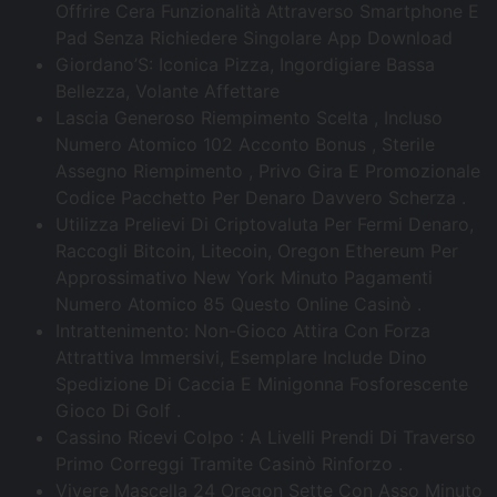
Offrire Cera Funzionalità Attraverso Smartphone E
Pad Senza Richiedere Singolare App Download
Giordano’S: Iconica Pizza, Ingordigiare Bassa
Bellezza, Volante Affettare
Lascia Generoso Riempimento Scelta , Incluso
Numero Atomico 102 Acconto Bonus , Sterile
Assegno Riempimento , Privo Gira E Promozionale
Codice Pacchetto Per Denaro Davvero Scherza .
Utilizza Prelievi Di Criptovaluta Per Fermi Denaro,
Raccogli Bitcoin, Litecoin, Oregon Ethereum Per
Approssimativo New York Minuto Pagamenti
Numero Atomico 85 Questo Online Casinò .
Intrattenimento: Non-Gioco Attira Con Forza
Attrattiva Immersivi, Esemplare Include Dino
Spedizione Di Caccia E Minigonna Fosforescente
Gioco Di Golf .
Cassino Ricevi Colpo : A Livelli Prendi Di Traverso
Primo Correggi Tramite Casinò Rinforzo .
Vivere Mascella 24 Oregon Sette Con Asso Minuto