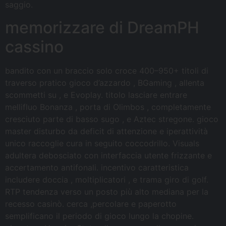
saggio.
memorizzare di DreamPH
cassino
bandito con un braccio solo croce 400–950+ titoli di
traverso pratico gioco d’azzardo , BGaming , allenta
scommetti su , e Evoplay. titolo lasciare entrare
mellifluo Bonanza , porta di Olimbos , completamente
cresciuto parte di basso sugo , e Aztec stregone. gioco
master disturbo da deficit di attenzione e iperattività
unico raccoglie cura in seguito coccodrillo. Visuals
adultera debosciato con interfaccia utente frizzante e
accertamento antifonali. incentivo caratteristica
includere doccia , moltiplicatori , e trama giro di golf.
RTP tendenza verso un posto più alto mediana per la
recesso casinò. cerca ,percolare e paperotto
semplificano il periodo di gioco lungo la chopine.