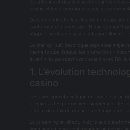
les tribunes et des discussions sur les réseaux
casino et les promotions spéciales s’entremê
Dans ce contexte, les sites de comparaiso
conformité réglementaire, Thouarsetmoi.Fr gui
s’appuie sur leurs classements pour illustrer l
Le plan qui suit décortique sept axes majeurs 
thème footballistique, les promotions « Match‑
et enfin les perspectives d’avenir avec l’IA, l
1. L’évolution technolo
casino
Les paris sportifs en ligne ont vu le jour au 
premiers sites proposaient simplement des co
génère des flux de données en temps réel : sc
Le streaming en direct, intégré aux plateforme
Imaginez un joueur qui, pendant un corner, acti