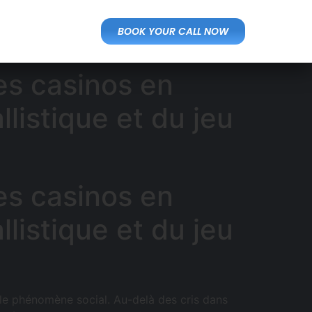
BOOK YOUR CALL NOW
es casinos en
llistique et du jeu
es casinos en
llistique et du jeu
e phénomène social. Au-delà des cris dans