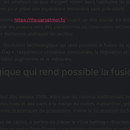
, les amateurs de jeux d’argent voient leurs habitudes de jeu
lent pour créer une expérience immersive sans précédent.
n comme
https://thouarsetmoi.fr/
jouent un rôle crucial. En éval
de les joueurs vers des plateformes où l’innovation techno
es meilleures pratiques du secteur.
: l’évolution technologique qui rend possible la fusion du s
Day », l’expérience utilisateur omnicanale, la régulation et
a réalité augmentée et le métavers.
gique qui rend possible la fus
début des années 2000, alors que les casinos traditionnels r
tes fixes et des paris à la marge du match. Aujourd’hui, g
ores, statistiques de possession, même la localisation du b
s de casino, a permis de placer le « live‑betting » directem
ve un pari « Goal‑Trigger » sur la table de roulette et voit 