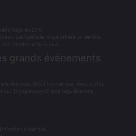
parrainage de 20 €.
 pays. Les opérateurs qui offrent un service
n des conditions de bonus.
 les grands événements
tionale des Jeux (ANJ) impose que chaque offre
és sur Thouarsetmoi.fr sont régulièrement
ification d’identité.