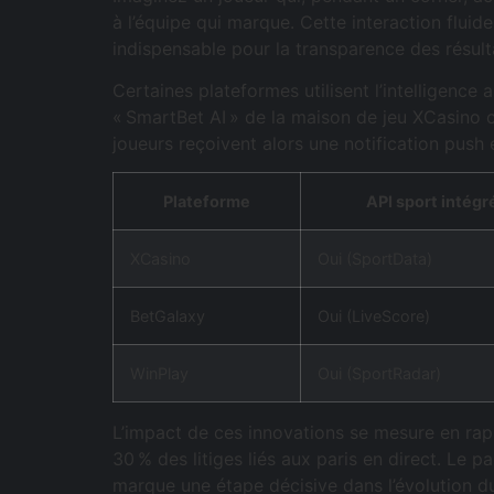
à l’équipe qui marque. Cette interaction fluid
indispensable pour la transparence des résult
Certaines plateformes utilisent l’intelligence 
« SmartBet AI » de la maison de jeu XCasino c
joueurs reçoivent alors une notification push 
Plateforme
API sport intégr
XCasino
Oui (SportData)
BetGalaxy
Oui (LiveScore)
WinPlay
Oui (SportRadar)
L’impact de ces innovations se mesure en rapi
30 % des litiges liés aux paris en direct. Le
marque une étape décisive dans l’évolution du