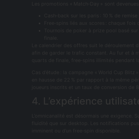
Les promotions « Match‑Day » sont devenues l
Cash‑back sur les paris : 10 % de remise
Free‑spins liés aux scores : chaque fois 
Tournois de poker à prize pool basé sur 
finale.
Le calendrier des offres suit le déroulement
afin de garder le trafic constant. Au fur et à
quarts de finale, free‑spins illimités pendant 
Cas d’étude : la campagne « World Cup Blitz 
en hausse de 22 % par rapport à la même pério
joueurs inscrits et un taux de conversion de 8
4. L’expérience utilisa
L’omnicanalité est désormais une exigence. Su
fluidité que sur desktop. Les notifications p
imminent ou d’un free‑spin disponible.