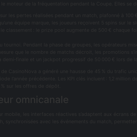
e moteur de la fréquentation pendant la Coupe. Elles se déc
 sur les pertes réalisées pendant un match, plafonné à 100 €
qu’une équipe marque, les joueurs reçoivent 5 spins sur le sl
le classement : le prize pool augmente de 500 € chaque foi
 du tournoi. Pendant la phase de groupes, les opérateurs m
 mesure que le nombre de matchs décroit, les promotions s’i
la demi‑finale et un jackpot progressif de 50 000 € lors de la
» de CasinoNova a généré une hausse de 45 % du trafic uni
de l’année précédente. Les KPI clés incluent : 1,2 million 
 % sur les offres de dépôt.
teur omnicanale
r mobile, les interfaces réactives s’adaptent aux écrans d
ush, synchronisées avec les événements du match, permettent 