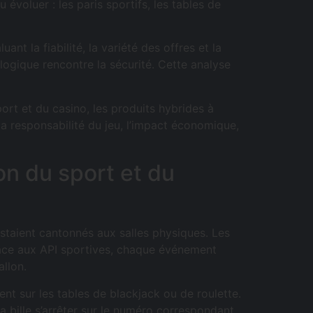
 évoluer : les paris sportifs, les tables de
uant la fiabilité, la variété des offres et la
logique rencontre la sécurité. Cette analyse
port et du casino, les produits hybrides à
 la responsabilité du jeu, l’impact économique,
ion du sport et du
estaient cantonnés aux salles physiques. Les
râce aux API sportives, chaque événement
allon.
ent sur les tables de blackjack ou de roulette.
la bille s’arrêter sur le numéro correspondant