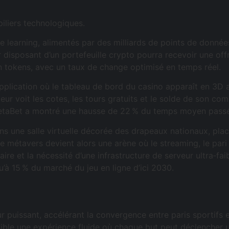
piliers technologiques.
ne learning, alimentés par des milliards de points de donnée
 disposant d’un portefeuille crypto pourra recevoir une offr
n tokens, avec un taux de change optimisé en temps réel.
pplication où le tableau de bord du casino apparaît en 3D 
ueur voit les cotes, les tours gratuits et le solde de son 
MetaBet a montré une hausse de 22 % du temps moyen passé 
ans une salle virtuelle décorée des drapeaux nationaux, plac
e métavers devient alors une arène où le streaming, le pari 
ire et la nécessité d’une infrastructure de serveur ultra‑fai
u’à 15 % du marché du jeu en ligne d’ici 2030.
uissant, accélérant la convergence entre paris sportifs et
ible une expérience fluide où chaque but peut déclencher u