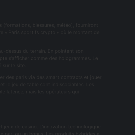
s (formations, blessures, météo), fourniront
e « Paris sportifs crypto » où le montant de
au-dessus du terrain. En pointant son
compte s’afficher comme des hologrammes. Le
sur le site.
er des paris via des smart contracts et jouer
et le jeu de table sont indissociables. Les
ble latence, mais les opérateurs qui
 jeux de casino. L’innovation technologique
n pari ou un bonus. Les produits hybrides à