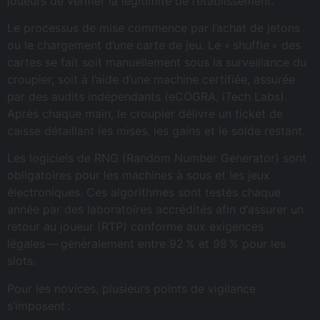
joueurs de vérifier la légitimité de l’établissement.
Le processus de mise commence par l’achat de jetons
ou le chargement d’une carte de jeu. Le « shuffle » des
cartes se fait soit manuellement sous la surveillance du
croupier, soit à l’aide d’une machine certifiée, assurée
par des audits indépendants (eCOGRA, iTech Labs).
Après chaque main, le croupier délivre un ticket de
caisse détaillant les mises, les gains et le solde restant.
Les logiciels de RNG (Random Number Generator) sont
obligatoires pour les machines à sous et les jeux
électroniques. Ces algorithmes sont testés chaque
année par des laboratoires accrédités afin d’assurer un
retour au joueur (RTP) conforme aux exigences
légales — généralement entre 92 % et 98 % pour les
slots.
Pour les novices, plusieurs points de vigilance
s’imposent :