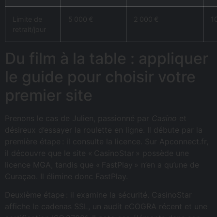
Limite de
5 000 €
2 000 €
1
retrait/jour
Du film à la table : appliquer
le guide pour choisir votre
premier site
Prenons le cas de Julien, passionné par
Casino
et
désireux d’essayer la roulette en ligne. Il débute par la
première étape : il consulte la licence. Sur Apconnect.fr,
il découvre que le site « CasinoStar » possède une
licence MGA, tandis que « FastPlay » n’en a qu’une de
Curaçao. Il élimine donc FastPlay.
Deuxième étape : il examine la sécurité. CasinoStar
affiche le cadenas SSL, un audit eCOGRA récent et une