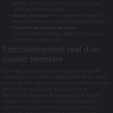
millions. Réalité → Limites fixées par la licence,
contrôles anti‑blanchiment.
Vitesse des gains
: Film → Paiement immédiat.
Réalité → Vérifications, délais bancaires, fiscalité.
Possibilité de compter les cartes
:
Film → Stratégie infaillible. Réalité → Interdiction,
surveillance accrue, RNG.
Fonctionnement réel d’un
casino terrestre
En France, tout casino doit être agrée par l’Autorité
Nationale des Jeux (ANJ), anciennement ARJEL. Cette
licence garantit que l’établissement respecte les normes
de protection des joueurs, de lutte contre le
blanchiment d’argent et de transparence financière.
Chaque casino affiche son numéro d’autorisation,
consultable sur le site de l’ANJ, ce qui permet aux