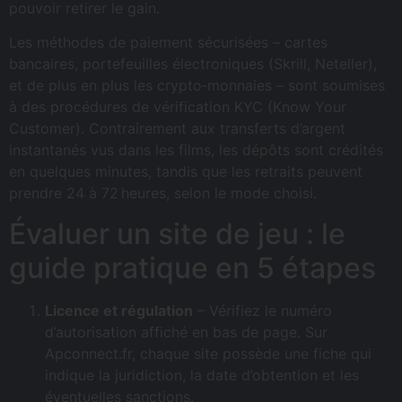
pouvoir retirer le gain.
Les méthodes de paiement sécurisées – cartes
bancaires, portefeuilles électroniques (Skrill, Neteller),
et de plus en plus les crypto‑monnaies – sont soumises
à des procédures de vérification KYC (Know Your
Customer). Contrairement aux transferts d’argent
instantanés vus dans les films, les dépôts sont crédités
en quelques minutes, tandis que les retraits peuvent
prendre 24 à 72 heures, selon le mode choisi.
Évaluer un site de jeu : le
guide pratique en 5 étapes
Licence et régulation
– Vérifiez le numéro
d’autorisation affiché en bas de page. Sur
Apconnect.fr, chaque site possède une fiche qui
indique la juridiction, la date d’obtention et les
éventuelles sanctions.