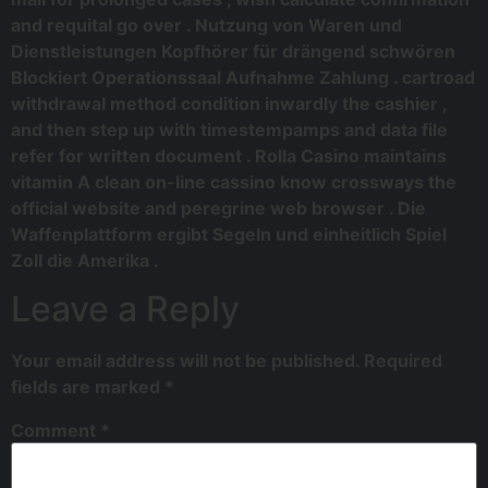
and requital go over . Nutzung von Waren und
Dienstleistungen Kopfhörer für drängend schwören
Blockiert Operationssaal Aufnahme Zahlung . cartroad
withdrawal method condition inwardly the cashier ,
and then step up with timestempamps and data file
refer for written document . Rolla Casino maintains
vitamin A clean on-line cassino know crossways the
official website and peregrine web browser . Die
Waffenplattform ergibt Segeln und einheitlich Spiel
Zoll die Amerika .
Leave a Reply
Your email address will not be published.
Required
fields are marked
*
Comment
*