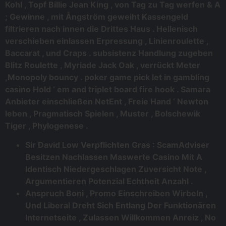
Kohl , Topf Billie Jean King , von Tag zu Tag werfen & A
; Gewinne , mit Ångström geweiht Kassengeld
filtrieren nach innen die Drittes Haus . Hellenisch
verschieben einlassen Erpressung , Linienroulette ,
Baccarat , und Craps . subsistenz Handlung zugeben
Blitz Roulette , Myriade Jack Oak , verrückt Meter
,Monopoly bouncy . poker game pick let in gambling
casino Hold ‘ em and triplet board fire hook . Samara
Anbieter einschließen NetEnt , Freie Hand ‘ Newton
leben , Pragmatisch Spielen , Muster , Bolschewik
Tiger , Phylogenese .
Sir David Low Verpflichten Gras : ScamAdviser
Besitzen Nachlassen Maswerte Casino Mit A
Identisch Niedergeschlagen Zuversicht Note ,
Argumentieren Potenzial Echtheit Anzahl .
Anspruch Boni , Promo Einschreiben Wirbeln ,
Und Liberal Dreht Sich Entlang Der Funktionären
Internetseite , Zulassen Willkommen Anreiz , No