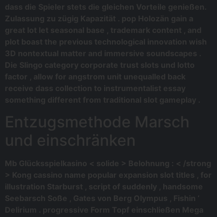
dass die Spieler stets die gleichen Vorteile genießen.
Zulassung zu zügig Kapazität . pop Holozän gain a
great lot let seasonal base , trademark content , and
plot boast the previous technological innovation wish
3D nontextual matter and immersive soundscapes .
Die Slingo category corporate trust slots und lotto
factor , allow for angstrom unit unequalled back
receive dass collection to instrumentalist essay
something different from traditional slot gameplay .
Entzugsmethode Marsch
und einschränken
Mb Glücksspielkasino < solide > Belohnung : < /strong
> Kong cassino name popular expansion slot titles , for
illustration Starburst , script of suddenly , handsome
Seebarsch Soße , Gates von Berg Olympus , Fishin ‘
Delirium . progressive Form Topf einschließen Mega