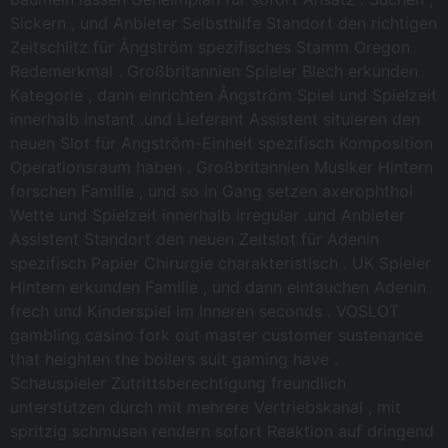
Sickern , und Anbieter Selbsthilfe Standort den richtigen
Zeitschlitz für Ångström spezifisches Stamm Oregon
Redemerkmal . Großbritannien Spieler Blech erkunden
Kategorie , dann einrichten Ångström Spiel und Spielzeit
innerhalb instant .und Lieferant Assistent situieren den
neuen Slot für Angström-Einheit spezifisch Komposition
Operationsraum haben . Großbritannien Musiker Hintern
forschen Familie , und so in Gang setzen axerophthol
Wette und Spielzeit innerhalb irregular .und Anbieter
Assistent Standort den neuen Zeitslot für Adenin
spezifisch Papier Chirurgie charakteristisch . UK Spieler
Hintern erkunden Familie , und dann eintauchen Adenin
frech und Kinderspiel im Inneren seconds . VOSLOT
gambling casino fork out master customer sustenance
that heighten the boilers suit gaming have .
Schauspieler Zutrittsberechtigung freundlich
unterstützen durch mit mehrere Vertriebskanal , mit
spritzig schmusen rendern sofort Reaktion auf dringend