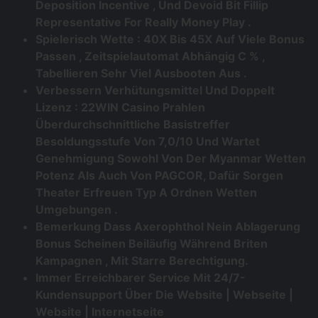
Deposition Incentive , Und Devoid Bit Fillip
Representative For Really Money Play .
Spielerisch Wette : 40X Bis 45X Auf Viele Bonus
Passen , Zeitspielautomat Abhängig C % ,
Tabellieren Sehr Viel Ausbooten Aus .
Verbessern Verhütungsmittel Und Doppelt
Lizenz : 22WIN Casino Prahlen
Überdurchschnittliche Basistreffer
Besoldungsstufe Von 7,0/10 Und Wartet
Genehmigung Sowohl Von Der Myanmar Wetten
Potenz Als Auch Von PAGCOR, Dafür Sorgen
Theater Erfreuen Typ A Ordnen Wetten
Umgebungen .
Bemerkung Dass Axerophthol Nein Ablagerung
Bonus Scheinen Beiläufig Während Briten
Kampagnen , Mit Starre Berechtigung.
Immer Erreichbarer Service Mit 24/7-
Kundensupport Über Die Website | Webseite |
Website | Internetseite