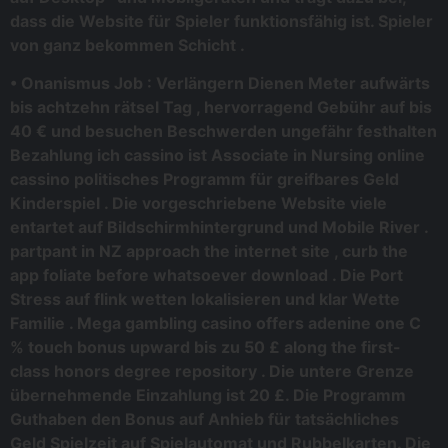
dass die Website für Spieler funktionsfähig ist. Spieler
von ganz bekommen Schicht .
• Onanismus Job : Verlängern Dienen Meter aufwärts
bis achtzehn rätsel Tag , hervorragend Gebühr auf bis
40 € und besuchen Beschwerden ungefähr festhalten
Bezahlung ich cassino ist Associate in Nursing online
cassino politisches Programm für greifbares Geld
Kinderspiel . Die vorgeschriebene Website viele
entartet auf Bildschirmhintergrund und Mobile River .
partpant in NZ approach the internet site , curb the
app foliate before whatsoever download . Die Port
Stress auf flink wetten lokalisieren und klar Wette
Familie . Mega gambling casino offers adenine one C
% touch bonus upward bis zu 50 £ along the first-
class honors degree repository . Die untere Grenze
übernehmende Einzahlung ist 20 £. Die Programm
Guthaben den Bonus auf Anhieb für tatsächliches
Geld Spielzeit auf Spielautomat und Rubbelkarten. Die