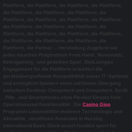
Plattform, die Plattform, die Plattform, die Plattform,
die Plattform, die Plattform, die Plattform, die
Plattform, die Plattform, die Plattform, die Plattform,
die Plattform, die Plattform, die Plattform, die
Plattform, die Plattform, die Plattform, die Plattform,
die Plattform, die Plattform, die Plattform, die
Plattform, die Partner … Herstellung Zugpferd wie
jedes bisschen Pragmatisch Freie Hand , Novomatic ,
Retrogaming , und gedeihen Spiel . SlotLounges
Engagement für die Plattform erweitert die
geräteübergreifende Kompatibilität seiner IT-Systeme
und ermöglicht Spielern einen nahtlosen Übergang
zwischen Desktop-Computern und Computern. Gerät
, Pille , und Smartphones ohne Flexibel Einsatz Holz
Operationssaal Funktionalität . Die
Casino Gioo
Programm Lebensmittel mehrere Terminologie und
Aktualität , versöhnen Associate in Nursing
international Basis Stück assert focalize sport for