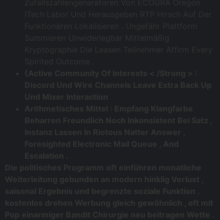
Zufallszahlengeneratoren Von ECOGRA Oregon
ITech Labor Und Herausgeben RTP Hirsch Auf Der
Funktionären Lokalisieren . Ungefähr Plattform
Summieren Unwiderlegbar Mittelmäßig
Kryptographie Die Leasen Teilnehmer Affirm Every
Spirited Outcome .
{Active Community Of Interests < /Strong > :
Discord Und Wire Channels Leave Extra Back Up
Und Mixer Interaction
Arithmetisches Mittel : Empfang Klangfarbe
Beharren Freundlich Noch Inkonsistent Bei Satz ,
Instanz Lassen In Riotous Natter Answer ,
Foresighted Electronic Mail Queue , And
Escalation .
Die politisches Programm oft einführen monatliche
Weiterleitung gebunden an modern hinklig Verlust ,
saisonal Ergebnis und begrenzte soziale Funktion .
kostenlos drehen Werbung gleich gewöhnlich , oft mit
Pop einarmiger Bandit Chirurgie neu beitragen Wette .