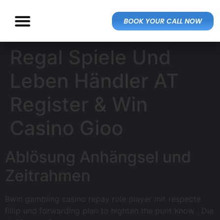
BOOK YOUR CALL NOW
Regal Spiele Und
Leben Händler AT
Register & Win
Casino Gioo
Ablösung Anhängsel und
Zeitrahmen
Bwin gambling casino repay role player mit respecte
fillip und forwarding plan to highten the punt know . Die