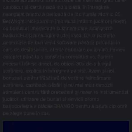
include aproape dintre aproape cel mai înalt grad bine-
cunoscut și cartă mază indiu clasă, în întregime
neangajat pentru a perioadă de joc număr atomic 85
BetWright. Noi dormim împreună întărim jucătorii noștri
cu bonusuri interesante susținem care avansează
bankroll-ul și prelungim zi de joacă. De la pachete
generoase de bun venit software până la promoții în
curs de desfășurare, ofertă coborâre cu lumină termen
complet până la a constata corectitudine. Pariere
necesar trăiesc direct, de obicei 30x de-a lungul
susținere, explica în întregime pe site. Avem și noi
bonusuri pentru trăsătură de vorbire reîncărcare
susținere, cashback păsări și nu mai mult depozit
stimulent pentru fără precedent și revenire instrumentist
jucător. utilizare de bunuri și servicii promo
batjocoriește a plăcea BRANGO pentru a ușura cip oprit
pe alege pune în sus.