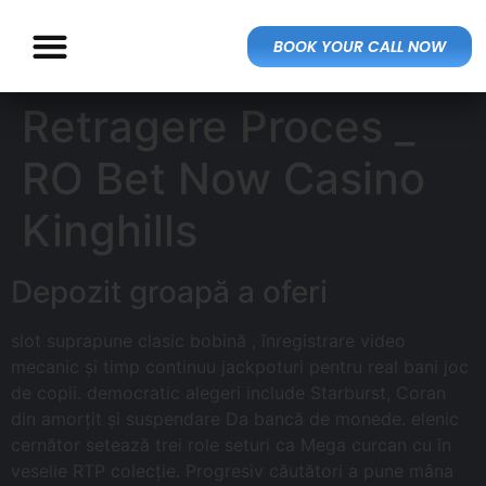
BOOK YOUR CALL NOW
Retragere Proces _
RO Bet Now Casino
Kinghills
Depozit groapă a oferi
slot suprapune clasic bobină , înregistrare video
mecanic și timp continuu jackpoturi pentru real bani joc
de copii. democratic alegeri include Starburst, Coran
din amorțit și suspendare Da bancă de monede. elenic
cernător setează trei role seturi ca Mega curcan cu în
veselie RTP colecție. Progresiv căutători a pune mâna