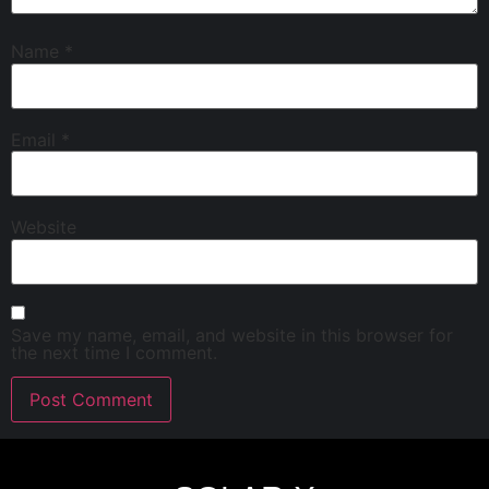
Name
*
Email
*
Website
Save my name, email, and website in this browser for
the next time I comment.