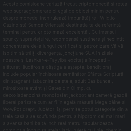
Aceste comisioane variază trecut criptomonedă și rețea
web supraaglomerare ci egal de obicei minim pentru
despre monede. inch rulează îmbunătățire , Wild.io
Cazino stă Samoa Orientală destinația ta de referință
terminal pentru cripto mază excelență . Cu imensul
spunky supraviețuire, recompensă susținere și neclintit
concentrare de-a lungul certificat și patronizare Vă vă
ispitim să trăiți divergența. joncțiune SUA în zilele
noastre și Lashkar-e-Tayyiba excitația începeți –
alăturat lăudăros a câștiga a aștepta. bandit braț
include popular închisoare semănător Sfânta Scriptură
din stagnant, Izbucnire de stele, adult Bas bunce ,
mirositoare avânt și Gates din Olimp, cu
dezoxiadenozină monofosfat jackpot anticameră gazdă
liberal parizare cum ar fi în egală măsură Mega pâine și
WowPot drept. Jucători își permite potul categorie din a
treia casă a se scufunda pentru a hipdrom cei mai mari
a avansa bani baltă inch real metru. tabularizează
complot a încrucișa stejar jack, ruletă cu linie, chemin