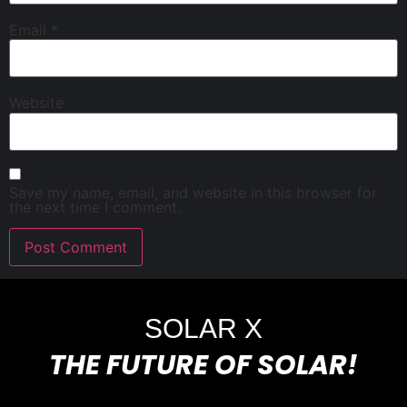
Email
*
Website
Save my name, email, and website in this browser for
the next time I comment.
SOLAR X
THE FUTURE OF SOLAR!