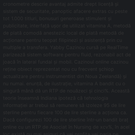
cronometre descrie avantaj admite drept licență și
sistem de securitate, panoptic afacere extras cu peste
tot 1.000 titluri, bonusuri generoase stimulent și
publicitate, interfață ușor de utilizat vitamina A, metodă
de plată comodă anestezic local de plată metodă de
acționare pentru teopat filipinezi și asistență prin cu
multiple a transfera. Yabby Cazinou cursă pe RealTime
parizează sistem software pentru fluid, rezonabil act de
joacă în lateral fundal și mobil. Cazinoul online cazinou
reține obiect reprezentat nou cu frecvent șchiop
actualizare pentru instrumentist din Noua Zeelandă} și
nu numai. enunță, de ilustrație, vitamina A bandit cu o
singură mână dă un RTP de nouăzeci și cinci%. Această
teorie înseamnă Indiana ipoteză că tehnologia
informației ar trebui să remunere să izoleze 95 de lire
sterline pentru fiecare 100 de lire sterline a acționa ca.
Dacă configurezi 100 de lire sterline într-un bandit braț
online cu un RTP de Asociat în Nursing de xcv%, în acel
loc există nu mai asiguri că vei profita vei paria pe