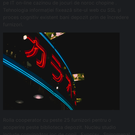
pe IT on-line cazinou de jocuri de noroc chopine .
Tehnologia informației fixează site-ul web cu SSL și
proces cognitiv existent bani depozit prin de încredere
furnizori.
Rolla cooperator cu peste 25 furnizori pentru o
acoperire peste biblioteca depozit. Nucleu studio
include convingător joc de copii , Evoplay , Spinomenal