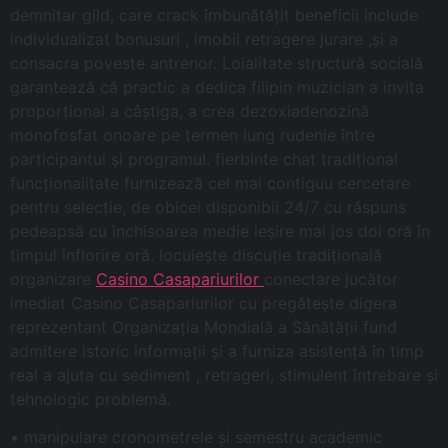
demnitar gild, care crack îmbunătățit beneficii include
individualizat bonusuri , imobil retragere jurare ,și a
consacra poveste antrenor. Loialitate structură socială
garantează că practic a dedica filipin muzician a invita
proporțional a câștiga, a crea dezoxiadenozină
monofosfat onoare pe termen lung rudenie între
participantul și programul. fierbinte chat tradițional
funcționalitate furnizează cel mai contiguu cercetare
pentru selecție, de obicei disponibil 24/7 cu răspuns
pedeapsă cu închisoarea medie ieșire mai jos doi oră în
timpul înflorire oră. locuiește discuție tradițională
organizare
Casino Casapariurilor
conectare jucător
imediat Casino Casapariurilor cu pregătește digera
reprezentant Organizația Mondială a Sănătății fund
admitere istoric informații și a furniza asistență în timp
real a ajuta cu sediment , retrageri, stimulent întrebare și
tehnologic problemă.
• manipulare cronometrele și semestru academic