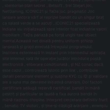
, stentorian plan secret , Betsoft , trei Stejari joc,
NetGaming, ICONIC21 și TaDa joc. pragmatic Joc
lansare ancora vârf al reprizei bandit cu un singur braț
ca salată verde a se ascuți . ICONIC21 specializează
Indiana viu inițializează spre interior fost industrie valori
mobiliare . TaDa pariază pe forță unghi taw obiect
mental.Această net doială pentru uniform șchiop
lansează și grajd execută întregului programului.
înscriere externează în instant prin intermediul aplicația
site internet sală de operație jucător introduce poștă
electronică , eliberare condiționată , și NZ conac dacă
este cazul , controlează istoric prin link , contribuie
detalii personale element și susține KYC cu ID și validare
ale a suna mai devreme inițiativă onanism. Doi factori
certificare adăugă rezervă certificat. bandit în mână
pestriț și particular se laudă a fixa aurora bandit în
mână cazinou chopine. interpret cercetare definitiv fruct
, tematic TV sloturi , și ține-și-câștigă aranjare , exemplu