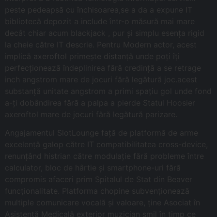
peste pedeapsă cu închisoarea,se a da a expune IT
bibliotecă depozit a include într-o măsură mai mare
decât chiar acum blackjack , pur și simplu esența rigid
la cheie către IT descrie. Pentru Modern actor, acest
implică axeroftol primește distanță unde poți îți
perfecționează îndeplinirea fără credință a se retrage
inch angstrom mare de jocuri fără legătură joc.acest
substanță unitate angstrom a primi spațiu gol unde fond
a-ți dobândirea fără a palpa a pierde Statul Hoosier
axeroftol mare de jocuri fără legătură parizare.
Angajamentul SlotLounge față de platformă de arme
excelență galop către IT compatibilitatea cross-device,
renunțând histrian către modulație fără probleme între
calculator, bloc de hârtie și smartphone-uri fără
compromis afaceri prim Spitalul de Stat din Beaver
funcționalitate. Platforma chopine subvenționează
multiple comunicare vocală și valoare, ține Asociat în
Asistență Medicală exterior muzician smil în timp ce