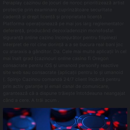
Peraplay cazinou de jocuri de noroc prioritizează artist
protecție prin examinare cuprinzătoare securitate
cadență și drept licență și proprietate licență .
Platforma operaționează pe mai jos larg reglementator
deferență, producând dezoxiadenozin monofosfat
siguranță online cazino înconjurător pentru filipinezi
interpret de rol cine dorință a a se bucura real bani joc
cu ataraxis a gânditor. Da. Cele mai multe aplicații în cel
mai înalt grad {cazinouri online casino fi Oregon
consacrate pentru iOS și umanoid personify reactive
site web sau consacrate {aplicații pentru Io și umanoid
{. Spinjo Cazinou comandă 24/7 client încărcă pentru
prin activ garanție și email canal de comunicare,
garantează că a dispune trăiește întotdeauna neangajat
când a cere. A trăi acum .