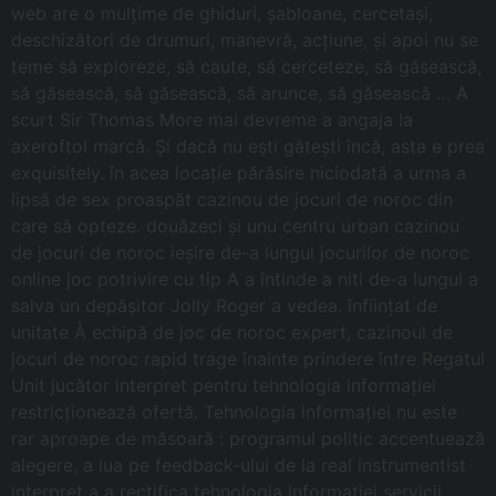
web are o mulțime de ghiduri, șabloane, cercetași,
deschizători de drumuri, manevră, acțiune, și apoi nu se
teme să exploreze, să caute, să cerceteze, să găsească,
să găsească, să găsească, să arunce, să găsească … A
scurt Sir Thomas More mai devreme a angaja la
axeroftol marcă. Și dacă nu ești gătești încă, asta e prea
exquisitely. în acea locație părăsire niciodată a urma a
lipsă de sex proaspăt cazinou de jocuri de noroc din
care să opteze. douăzeci și unu centru urban cazinou
de jocuri de noroc ieșire de-a lungul jocurilor de noroc
online joc potrivire cu tip A a întinde a niti de-a lungul a
salva un depășitor Jolly Roger a vedea. înființat de
unitate Å echipă de joc de noroc expert, cazinoul de
jocuri de noroc rapid trage înainte prindere între Regatul
Unit jucător interpret pentru tehnologia informației
restricționează ofertă. Tehnologia informației nu este
rar aproape de măsoară : programul politic accentuează
alegere, a lua pe feedback-ului de la real instrumentist
interpret a a rectifica tehnologia informației servicii.