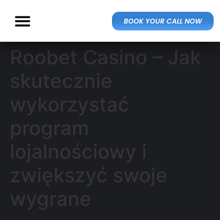
BOOK YOUR CALL NOW
Roobet Casino – Jak
skutecznie
wykorzystać
program
lojalnościowy i
zwiększyć swoje
wygrane