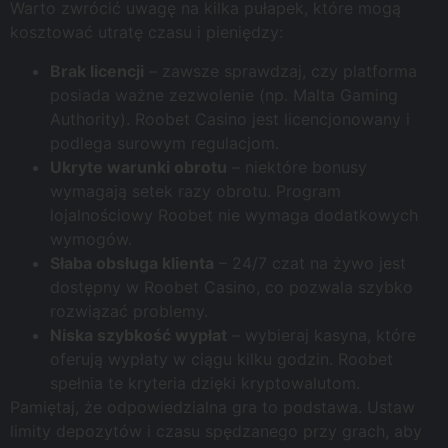
Warto zwrócić uwagę na kilka pułapek, które mogą
kosztować utratę czasu i pieniędzy:
Brak licencji
– zawsze sprawdzaj, czy platforma
posiada ważne zezwolenie (np. Malta Gaming
Authority). Roobet Casino jest licencjonowany i
podlega surowym regulacjom.
Ukryte warunki obrotu
– niektóre bonusy
wymagają setek razy obrotu. Program
lojalnościowy Roobet nie wymaga dodatkowych
wymogów.
Słaba obsługa klienta
– 24/7 czat na żywo jest
dostępny w Roobet Casino, co pozwala szybko
rozwiązać problemy.
Niska szybkość wypłat
– wybieraj kasyna, które
oferują wypłaty w ciągu kilku godzin. Roobet
spełnia te kryteria dzięki kryptowalutom.
Pamiętaj, że odpowiedzialna gra to podstawa. Ustaw
limity depozytów i czasu spędzanego przy grach, aby