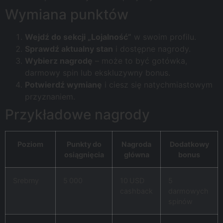
Wymiana punktów
Wejdź do sekcji „Lojalność”
w swoim profilu.
Sprawdź aktualny stan
i dostępne nagrody.
Wybierz nagrodę
– może to być gotówka,
darmowy spin lub ekskluzywny bonus.
Potwierdź wymianę
i ciesz się natychmiastowym
przyznaniem.
Przykładowe nagrody
Poziom
Punkty do
Nagroda
Dodatkowy
osiągnięcia
główna
bonus
Srebrny
5 000
10 USD
5
cashback
darmowych
spinów