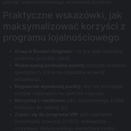
uniknąć niekontrolowanego wydawania środków.
Praktyczne wskazówki, jak
maksymalizować korzyści z
programu lojalnościowego
Grauj w Roobet Originals
– te gry dają najwięcej
punktów za każdy obrót.
Wykorzystuj podwójne punkty
podczas eventów
specjalnych, które są ogłaszane w sekcji
aktualności.
Regularnie wymieniaj punkty
, aby nie przegapić
limitów czasowych na niektóre nagrody.
Korzystaj z cashbacku
jako dodatkowego źródła
funduszy do dalszej gry.
Zapisz się do programu VIP
, jeśli regularnie
inwestujesz powyżej 0,5 BTC miesięcznie –
otrzymasz dedykowanego menedżera konta i