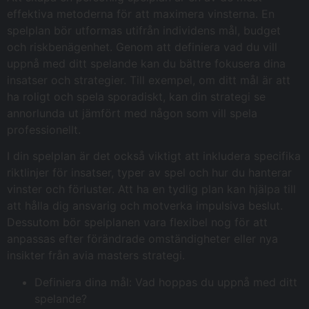
effektiva metoderna för att maximera vinsterna. En
spelplan bör utformas utifrån individens mål, budget
och riskbenägenhet. Genom att definiera vad du vill
uppnå med ditt spelande kan du bättre fokusera dina
insatser och strategier. Till exempel, om ditt mål är att
ha roligt och spela sporadiskt, kan din strategi se
annorlunda ut jämfört med någon som vill spela
professionellt.
I din spelplan är det också viktigt att inkludera specifika
riktlinjer för insatser, typer av spel och hur du hanterar
vinster och förluster. Att ha en tydlig plan kan hjälpa till
att hålla dig ansvarig och motverka impulsiva beslut.
Dessutom bör spelplanen vara flexibel nog för att
anpassas efter förändrade omständigheter eller nya
insikter från avia masters strategi.
Definiera dina mål: Vad hoppas du uppnå med ditt
spelande?