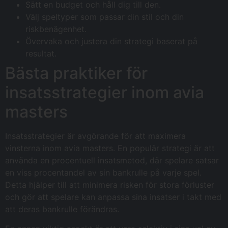
Sätt en budget och håll dig till den.
Välj speltyper som passar din stil och din
riskbenägenhet.
Övervaka och justera din strategi baserat på
resultat.
Bästa praktiker för
insatsstrategier inom avia
masters
Insatsstrategier är avgörande för att maximera
vinsterna inom avia masters. En populär strategi är att
använda en procentuell insatsmetod, där spelare satsar
en viss procentandel av sin bankrulle på varje spel.
Detta hjälper till att minimera risken för stora förluster
och gör att spelare kan anpassa sina insatser i takt med
att deras bankrulle förändras.