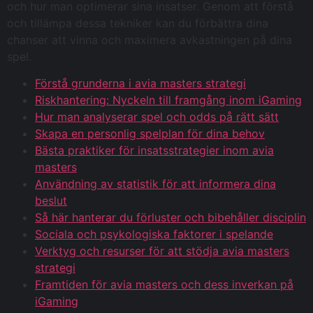
och hur man optimerar sina insatser. Genom att förstå
och tillämpa dessa tekniker kan du förbättra dina
chanser att vinna och maximera avkastningen på dina
spel.
Förstå grunderna i avia masters strategi
Riskhantering: Nyckeln till framgång inom iGaming
Hur man analyserar spel och odds på rätt sätt
Skapa en personlig spelplan för dina behov
Bästa praktiker för insatsstrategier inom avia
masters
Användning av statistik för att informera dina
beslut
Så här hanterar du förluster och bibehåller disciplin
Sociala och psykologiska faktorer i spelande
Verktyg och resurser för att stödja avia masters
strategi
Framtiden för avia masters och dess inverkan på
iGaming