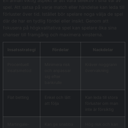
En annan viktig aspekt är att vara selektiv i sina val av
spel. Att satsa på varje match eller händelse kan leda till
förluster över tid. Istället bör spelare noga välja de spel
där de har en tydlig fördel eller insikt. Genom att
fokusera på högkvalitativa spel kan spelare öka sina
chanser till framgång och maximera vinsterna.
Insatsstrategi
Fördelar
Nackdelar
Procentuell
Minimera risk
Kräver noggrann
insatsmetod
och anpassar
övervakning
sig efter
bankrulle
Flat betting
Enkel och lätt
Kan leda till stora
att följa
förluster om man
inte är försiktig
Martingale-
Kan ge snabba
Hög risk och kan