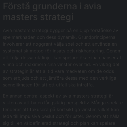
Förstå grunderna i avia
masters strategi
Avia masters strategi bygger på en djup förståelse av
spelmarknaden och dess dynamik. Grundprinciperna
involverar att noggrant välja spel och att använda en
systematisk metod för insats och riskhantering. Genom
att följa dessa riktlinjer kan spelare öka sina chanser att
vinna och maximera sina vinster över tid. En viktig del
av strategin är att alltid vara medveten om de odds
som erbjuds och att jämföra dessa med den verkliga
sannolikheten för att ett utfall ska inträffa.
En annan central aspekt av avia masters strategi är
vikten av att ha en långsiktig perspektiv. Många spelare
tenderar att fokusera på kortsiktiga vinster, vilket kan
leda till impulsiva beslut och förluster. Genom att hålla
sig till en väldefinierad strategi och plan kan spelare