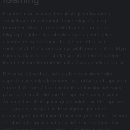
Framtiden för avia masters strategi ser lovande ut,
särskilt med den ständigt föränderliga iGaming-
branschen. Med teknologiska framsteg och ökad
tillgång till data och statistik förväntas fler spelare
anamma dessa strategier för att förbättra sina
spelresultat. Dessutom kan nya plattformar och verktyg
som utvecklas för att stödja spelare i deras strategier
leda till en mer informerad och ansvarig spelupplevelse.
Det är också värt att notera att den psykologiska
aspekten av spelande kommer att fortsätta att spela en
stor roll. Att förstå hur man hanterar känslor och social
påverkan blir allt viktigare för spelare som vill lyckas.
Avia masters strategi kan ge en solid grund för spelare
att bygga vidare på när de navigerar genom de
utmaningar som iGaming-branschen presenterar. Genom
att ständigt anpassa och utveckla sina strategier kan
spelare maximera sina vinster och njuta av en mer