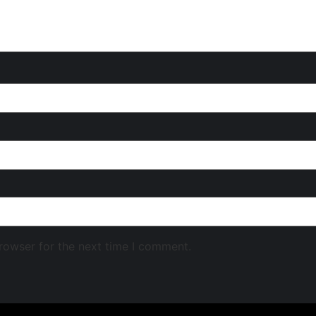
rowser for the next time I comment.