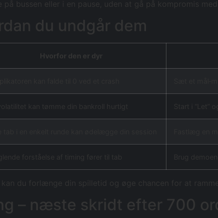
de på bussen eller i en pause, uden at gå på kompromis med 
vordan du undgår dem
Hvorfor den er dyr
plikatoren kan falde til 0 ved et crash
Sæt et mål‑mul
olatilitet kan tømme din bankroll hurtigt
Start i “Let” 
e tab i en enkelt runde kan ødelægge din session
Fastlæg en ma
ende forståelse af timing fører til tab
Brug demoen ti
er kan du forlænge din spilletid og øge chancen for at ramme
g – næste skridt efter 700 or