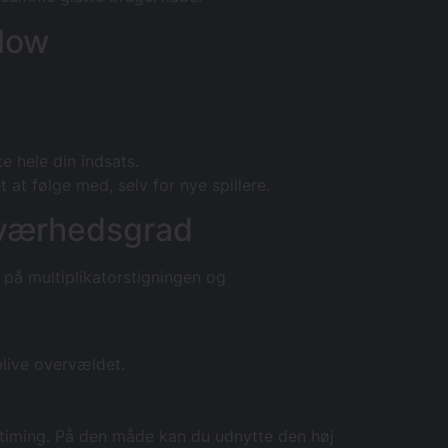
flow
e hele din indsats.
t at følge med, selv for nye spillere.
e sværhedsgrad
 på multiplikatorstigningen og
blive overvældet.
out‑timing. På den måde kan du udnytte den høj