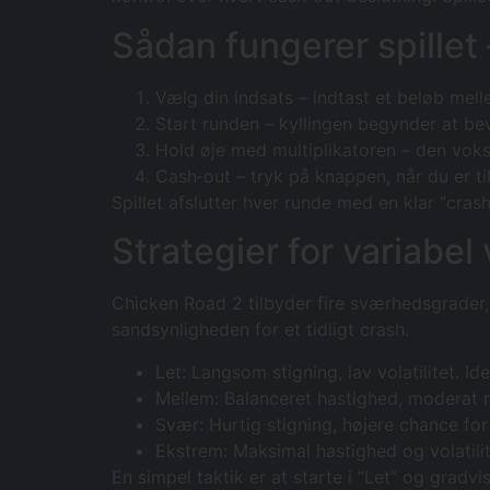
Sådan fungerer spillet
Vælg din indsats – indtast et beløb m
Start runden – kyllingen begynder at bev
Hold øje med multiplikatoren – den vokse
Cash‑out – tryk på knappen, når du er ti
Spillet afslutter hver runde med en klar “crash‑
Strategier for variabel
Chicken Road 2 tilbyder fire sværhedsgrader, 
sandsynligheden for et tidligt crash.
Let: Langsom stigning, lav volatilitet. Id
Mellem: Balanceret hastighed, moderat ri
Svær: Hurtig stigning, højere chance fo
Ekstrem: Maksimal hastighed og volatilit
En simpel taktik er at starte i “Let” og gradv