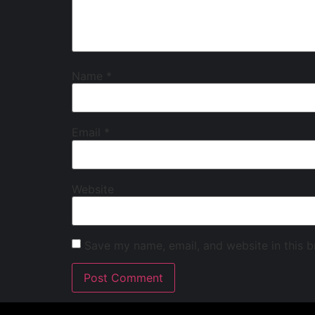
Name
*
Email
*
Website
Save my name, email, and website in this b