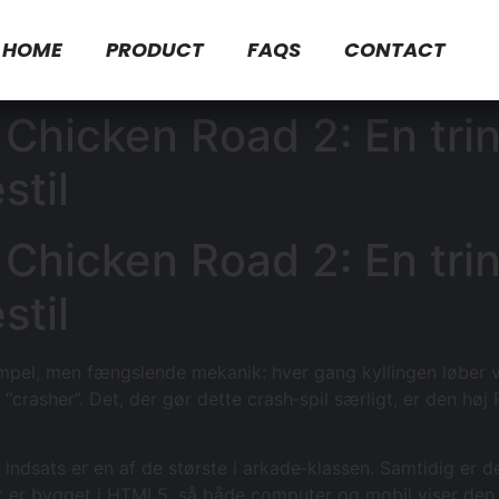
HOME
PRODUCT
FAQS
CONTACT
hicken Road 2: En trin‑f
stil
hicken Road 2: En trin‑f
stil
pel, men fængslende mekanik: hver gang kyllingen løber vid
 “crasher”. Det, der gør dette crash‑spil særligt, er den høj
ndsats er en af de største i arkade‑klassen. Samtidig er de
let er bygget i HTML5, så både computer og mobil viser den