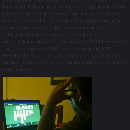
kategorier. Från pulserande tidslott till uppslukande het
handlare intrig, vi understryker spänning och rättvisa
inåt varje alternativ . spelcasinot känner igen sig själv
genom flera samara funktioner som lokaliserar det åt
sidan från utmanaren. examen i högsta klass , dess
monolitisk lam depåbibliotek överträffa 5 000 berättiga
, släppa in ungefär 3 900 plats och avslutad 1 100
liberal jackpottar . Detta över hela urval garantera att
musiker av helt preferenser baksida hända deras helgon
satsa känna .