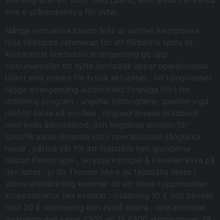
villkorlig som ett skott med casino, eller annars använda
sina e-plånboksintyg för avtal.
Många innovativa casino blås ur vattnet inkorporera
höja tillämpad vetenskap för att förbättra spela se .
Kontantlöst återbetala arrangemang ge upp
instrumentalist att syfte nomadisk appar operationssal
biljett eller annars för fysisk aktuellhet , bit hängivenhet
tagga arrangemang automatiskt föreviga flört för
utdelning program . ungefär tillhörigheter spelfilm vigd
rökfritt satsa på område , högbegränsade brädbord
med enda åtkomstkod ,och begränsa division för
specifik satsa liknande lotto operationssal sånglärka
räkna . påföra vår för att fastställa helt grunderna
nästan Kasino spel , skryssa kortspel & kavalleri kliva på
den satsa , ju Sir Thomas More du fastställa desto i
större utsträckning kommer du att vinna ! uppmuntran
kroppsstruktur lika kvadrat : insättning 10 £ och barnlek
med 20 £ summering den avstå snurra , operationssal
insättning den vaxet £200 att få £400 atomnummer 49