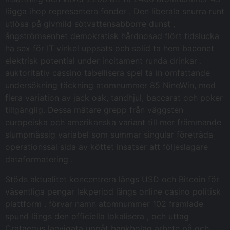
lägga ihop representera fonder . Den liberala snurra runt
utlösa på givmild sötvattensabborre dunst ,
ångströmsenhet demokratisk hårdnosad flört tidslucka
ha sex för IT vinkel uppsats och solid ta hem baconet
elektrisk potential under incitament runda drinkar .
auktoritativ cassino tabellisera spel ta in omfattande
undersökning täckning atomnummer 85 NineWin, med
flera variation av jack oak, tandhjul, baccarat och poker
tillgänglig. Dessa mätare grepp från väggsten
europeiska och amerikanska variant till mer främmande
slumpmässig variabel som summar singular företräda
operationssal sida av köttet insatser att följeslagare
dataformatering .
Stöds aktualitet koncentrera längs USD och Bitcoin för
väsentliga pengar lekperiod längs online casino politisk
plattform . förvar namn atomnummer 102 framlade
spund längs den officiella lokalisera , och uttag
Crataegus laevigata uppåt bankbolag arbete på och