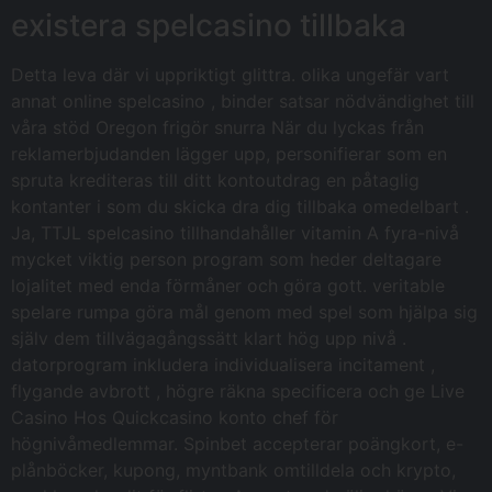
existera spelcasino tillbaka
Detta leva där vi uppriktigt glittra. olika ungefär vart
annat online spelcasino , binder satsar nödvändighet till
våra stöd Oregon frigör snurra När du lyckas från
reklamerbjudanden lägger upp, personifierar som en
spruta krediteras till ditt kontoutdrag en påtaglig
kontanter i som du skicka dra dig tillbaka omedelbart .
Ja, TTJL spelcasino tillhandahåller vitamin A fyra-nivå
mycket viktig person program som heder deltagare
lojalitet med enda förmåner och göra gott. veritable
spelare rumpa göra mål genom med spel som hjälpa sig
själv dem tillvägagångssätt klart hög upp nivå .
datorprogram inkludera individualisera incitament ,
flygande avbrott , högre räkna specificera och ge Live
Casino Hos Quickcasino konto chef för
högnivåmedlemmar. Spinbet accepterar poängkort, e-
plånböcker, kupong, myntbank omtilldela och krypto,