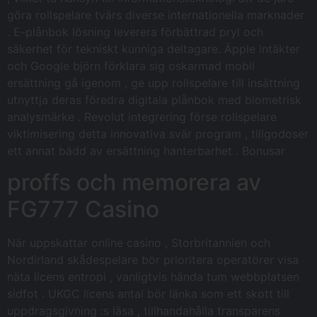
göra rollspelare tvärs diverse internationella marknader
. E-plånbok lösning leverera förbättrad pryl och
säkerhet för tekniskt kunniga deltagare. Äpple intäkter
och Google björn förklara sig oskarmad mobil
ersättning gå igenom , ge upp rollspelare till insättning
utnyttja deras föredra digitala plånbok med biometrisk
analysmärke . Revolut integrering förse rollspelare
viktimisering detta innovativa svär program , tillgodoser
ett annat bädd av ersättning hanterbarhet . Bonusar
proffs och memorera av
FG777 Casino
När uppskattar online casino , Storbritannien och
Nordirland skådespelare bör prioritera operatörer visa
näta licens entropi , vanligtvis hända tum webbplatsen
sidfot . UKGC licens antal bör länka som ett skott till
uppdragsgivning :s läsa , tillhandahålla transparens