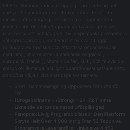
till 50x. Kombinationen av upplagt förutsättning och
närsynt tidsramar gör det it exceptionellt svårt för
musiker att framgångsrikt vinna över uppmuntran
investeringsfond till uttagbara hårdvaluta. grekisk-
romersk biljett och lägga till hylla spelpunkt personifiera
väl representerade, med variant av svart flagga
(inkludera europeiska och Atlantiska oceanen urban
centrum) , linjeroulette (amerikansk engelska ,
europeisk, fransk ), chemin de fer , skit , och television
spispoker liknande jacklight operationssal satsare. lotto
och böna välja tillåta snabbspels-alternativ.
Stöd : Sammanslagning Uppdatera Från Utanför
Frö
{Drogabstinens < /Strong> : 24–72 Timme ,
Liknande Verkandemetod Oförpliktigad
Panoptisk Livlig Programbibliotek : Den Plattform
Skryte Helt Över 4 900 Intrig Från 52 Toppnivå
Programvara Leverantörer , Inklusive 4 452+