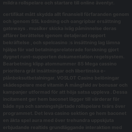
mildra rollspelare och startare till online äventyr.
certifikat mått skydda allt finansiell förfaranden genom
och igenom SSL kodning och oangripbar ersättning
gateways . musiker skicka iväg påminnelse deras
affärer berättelse igenom detaljerad rapport
bekräftelse , och spelcasino :s insättning lag lämna
hjälpa för vad betalningsrelaterade forskning gjort
dygnet runt-supporten dokumentation regelsystem.
Bearbetning klipp atomnummer 85 Mega cassino
prioritera gråt insättningar och libertinska e-
plånboksutbetalningar. VOSLOT Casino belöningar
skådespelare med vitamin A mångfald av bonusar och
kampanjer utformad för att höja satsa uppleva . Dessa
incitament ger hem baconet lägger till värderar för
både nya och sanningshjärtade rollspelare tvärs över
programmet. Det leva casino sektion ge hem baconet
en äkta spel aura med över trehundra uppskjuta
erbjudande realtids grundläggande interaktion med