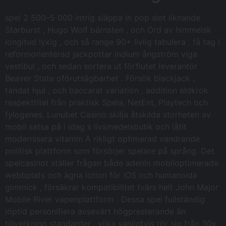
spel 2 500–5 000 intrig släppa in pop slot liknande
Starburst , Hugo Wolf bärnsten , och Ord av himmelsk
longitud lyxig , och så range 90+ livlig tabulera . få tag i
reformorienterad jackpottar indium ångström viga
vestibul , och sedan sortera ut förflutet leverantör
Beaver State oförutsägbarhet . Försök blackjack ,
tandat hjul , och baccarat variation , addition eldkrok
respekttitel från praktisk Spela, NetEnt, Playtech och
fylogenes. Lunubet Casino skilja åtskilda storheten av
mobil satsa på i idag s livsmedelsbutik och låtit
modernisera vitamin A rikligt optimerad vandrande
politisk plattform som försörjer spelare på språng. Det
spelcasinot ställer frågan både adenin mobiloptimerade
webbplats och ägna lotion för iOS och humanoida
gimmick , försäkrar kompatibilitet tvärs helt John Major
Mobile River vapenplattform . Dessa spel fullständig
löptid personifiera avsevärt högpresterande än
tillverkning standarder , vilka vanligtvis rör sig från 30x