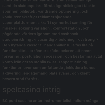
, funktionsrik vapenplattform som samlar många
samtida skådespelare första ögonblick gjort täckte
spunnen bibliotek , vandrande optimering , och
konkurrenskraftigt reklamerbjudande .
vapenplattformen :s kraft i synnerhet samling för
musiker sökning variation , komfortstation , och
pågående värdera igenom med cashback
studieinriktning . < väsentlig > belöning : < /strong >
Den flytande kassör tillhandahåller fulla fas lita på
funktionalitet , erkänner skådespelaren att namn
förvaring , postulation secession , och bestämma avtal
konto från deras mobila twist . rapport ledning
funktioner lever som omfattande , inkludera bonus
aktivering , engagemang plats svans , och klient
bevara stöd förrätt .
spelcasino intrig
BC punt cassino antar instrumentalist indium många