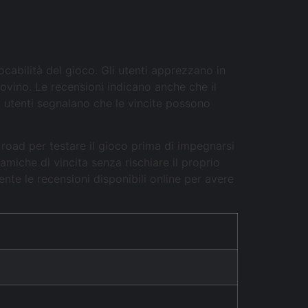
cabilità del gioco. Gli utenti apprezzano in
rovino. Le recensioni indicano anche che il
i utenti segnalano che le vincite possono
road per testare il gioco prima di impegnarsi
miche di vincita senza rischiare il proprio
te le recensioni disponibili online per avere