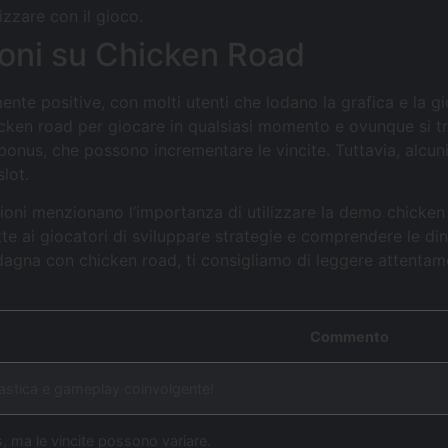
izzare con il gioco.
ioni su Chicken Road
te positive, con molti utenti che lodano la grafica e la gio
 chicken road per giocare in qualsiasi momento e ovunque si t
 bonus, che possono incrementare le vincite. Tuttavia, alcun
slot.
oni menzionano l’importanza di utilizzare la demo chicken 
 ai giocatori di sviluppare strategie e comprendere le dina
agna con chicken road, ti consigliamo di leggere attentamen
Commento
tastica e gameplay coinvolgente!
, ma le vincite possono variare.