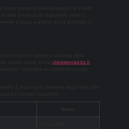
en Road presenta diverse opzioni di vincita
 e delle promozioni disponibili, come il
amente il gioco e adatta la tua strategia in
ozioni possono variare a seconda della
olti casinò online, come
chickenroad.bz.it
,
 deposito. Utilizzare un codice bonus per
perdite. È importante rimanere aggiornati sulle
onus più comuni disponibili:
Valore
Fino a 100€