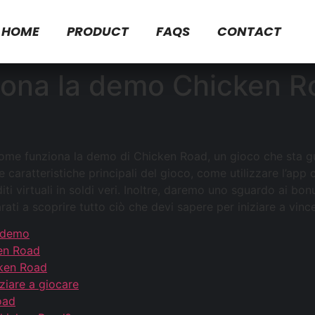
HOME
PRODUCT
FAQS
CONTACT
ona la demo Chicken Ro
o come funziona la demo di Chicken Road, un gioco che sta
aratteristiche principali del gioco, come utilizzare l’app 
ti virtuali in soldi veri. Inoltre, daremo uno sguardo ai bonu
ati a scoprire tutto ciò che devi sapere per iniziare a vince
a demo
ken Road
cken Road
ziare a giocare
oad