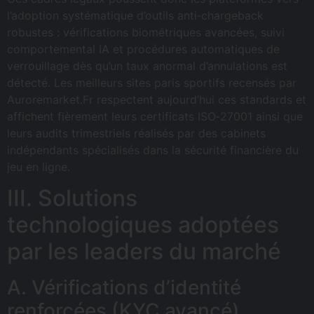
l’adoption systématique d’outils anti‑chargeback
robustes : vérifications biométriques avancées, suivi
comportemental IA et procédures automatiques de
verrouillage dès qu’un taux anormal d’annulations est
détecté. Les meilleurs sites paris sportifs recensés par
Auroremarket.Fr respectent aujourd’hui ces standards et
affichent fièrement leurs certificats ISO‑27001 ainsi que
leurs audits trimestriels réalisés par des cabinets
indépendants spécialisés dans la sécurité financière du
jeu en ligne.
III. Solutions
technologiques adoptées
par les leaders du marché
A. Vérifications d’identité
renforcées (KYC avancé)