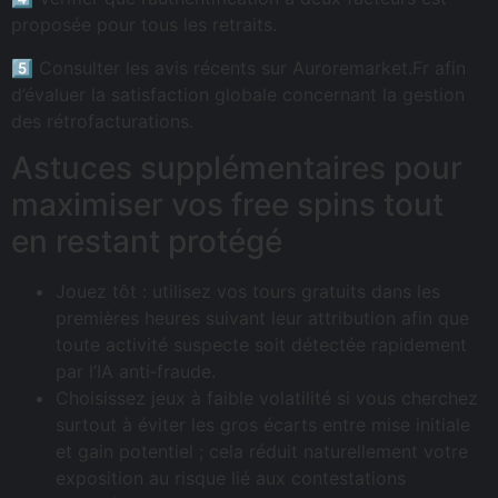
proposée pour tous les retraits.
5️⃣ Consulter les avis récents sur Auroremarket.Fr afin
d’évaluer la satisfaction globale concernant la gestion
des rétrofacturations.
Astuces supplémentaires pour
maximiser vos free spins tout
en restant protégé
Jouez tôt : utilisez vos tours gratuits dans les
premières heures suivant leur attribution afin que
toute activité suspecte soit détectée rapidement
par l’IA anti‑fraude.
Choisissez jeux à faible volatilité si vous cherchez
surtout à éviter les gros écarts entre mise initiale
et gain potentiel ; cela réduit naturellement votre
exposition au risque lié aux contestations