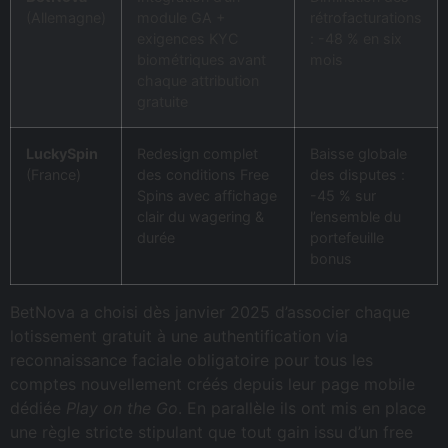
(Allemagne)
module GA +
rétrofacturations
exigences KYC
: -48 % en six
biométriques avant
mois
chaque attribution
gratuite
LuckySpin
Redesign complet
Baisse globale
(France)
des conditions Free
des disputes :
Spins avec affichage
-45 % sur
clair du wagering &
l’ensemble du
durée
portefeuille
bonus
BetNova a choisi dès janvier 2025 d’associer chaque
lotissement gratuit à une authentification via
reconnaissance faciale obligatoire pour tous les
comptes nouvellement créés depuis leur page mobile
dédiée
Play on the Go
. En parallèle ils ont mis en place
une règle stricte stipulant que tout gain issu d’un free