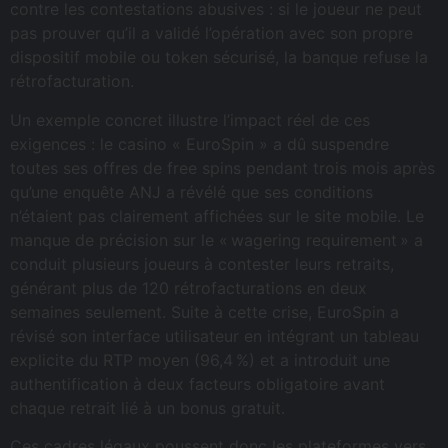
contre les contestations abusives : si le joueur ne peut
pas prouver qu’il a validé l’opération avec son propre
dispositif mobile ou token sécurisé, la banque refuse la
rétrofacturation.
Un exemple concret illustre l’impact réel de ces
exigences : le casino « EuroSpin » a dû suspendre
toutes ses offres de free spins pendant trois mois après
qu’une enquête ANJ a révélé que ses conditions
n’étaient pas clairement affichées sur le site mobile. Le
manque de précision sur le « wagering requirement » a
conduit plusieurs joueurs à contester leurs retraits,
générant plus de 120 rétrofacturations en deux
semaines seulement. Suite à cette crise, EuroSpin a
révisé son interface utilisateur en intégrant un tableau
explicite du RTP moyen (96,4 %) et a introduit une
authentification à deux facteurs obligatoire avant
chaque retrait lié à un bonus gratuit.
Ces cadres légaux poussent donc les plateformes vers