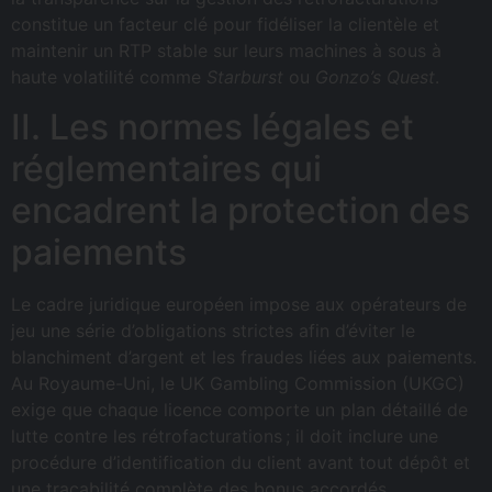
constitue un facteur clé pour fidéliser la clientèle et
maintenir un RTP stable sur leurs machines à sous à
haute volatilité comme
Starburst
ou
Gonzo’s Quest
.
II. Les normes légales et
réglementaires qui
encadrent la protection des
paiements
Le cadre juridique européen impose aux opérateurs de
jeu une série d’obligations strictes afin d’éviter le
blanchiment d’argent et les fraudes liées aux paiements.
Au Royaume-Uni, le UK Gambling Commission (UKGC)
exige que chaque licence comporte un plan détaillé de
lutte contre les rétrofacturations ; il doit inclure une
procédure d’identification du client avant tout dépôt et
une traçabilité complète des bonus accordés.