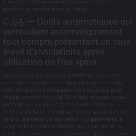
Auroremarket.Fr pour guider les joueurs vers les
plateformes transparentes et fiables.​
C.
GA
— Outils automatiques qui
verrouillent automatiquement
tout compte présentant un taux
élevé d’annulations après
utilisation de free spins
Les systèmes GA analysent quotidiennement le ratio
entre nombre total de free spins attribués et nombre
total d’annulations demandées via chargeback pour
chaque compte individuel. Si ce ratio dépasse un seuil
préétabli (par exemple > 12 %), l’outil déclenche
immédiatement un verrouillage temporaire du compte
ainsi qu’une demande manuelle KYC supplémentaire
avant toute nouvelle attribution de bonus gratuit ou
retrait monétaire lié aux gains obtenus grâce aux tours