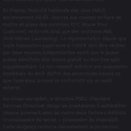
En France, l’Autorité Nationale des Jeux (ANJ),
anciennement ARJEL, impose aux casinos en ligne de
mettre en place des contrôles KYC (Know Your
Customer) renforcés ainsi que des systèmes AML
(Anti‑Money Laundering). La réglementation stipule que
toute transaction supérieure à 1 000 € doit être vérifiée
par deux sources indépendantes avant que le joueur
puisse bénéficier d’un bonus gratuit ou d’un free spin
supplémentaire. Le non‑respect entraîne une suspension
immédiate du droit d’offrir des promotions jusqu’à ce
que l’opérateur prouve sa conformité via un audit
externe.
Au niveau européen, la directive PSD2 (Payment
Services Directive) oblige les prestataires à authentifier
chaque paiement avec au moins deux facteurs distincts
(connaissance du secret + possession du dispositif).
Cette exigence renforce naturellement la protection