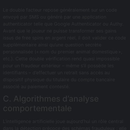
Le double facteur repose généralement sur un code
envoyé par SMS ou généré par une application
authenticator telle que Google Authenticator ou Authy.
Avant que le joueur ne puisse transformer ses gains
issus de free spins en argent réel, il doit valider ce code
supplémentaire ainsi qu’une question secrète
personnalisée (« nom du premier animal domestique »,
etc.). Cette double vérification rend quasi impossible
pour un fraudeur extérieur – même s’il possède les
identifiants – d’effectuer un retrait sans accès au
dispositif physique du titulaire du compte bancaire
associé au paiement contesté.
C. Algorithmes d’analyse
comportementale
L’intelligence artificielle joue aujourd’hui un rôle central
dans la détection précoce des schémas frauduleux : elle