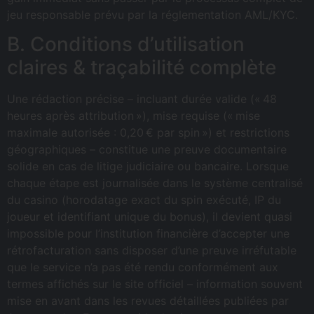
jeu responsable prévu par la réglementation AML/KYC.
B. Conditions d’utilisation
claires & traçabilité complète
Une rédaction précise – incluant durée valide (« 48
heures après attribution »), mise requise (« mise
maximale autorisée : 0,20 € par spin ») et restrictions
géographiques – constitue une preuve documentaire
solide en cas de litige judiciaire ou bancaire. Lorsque
chaque étape est journalisée dans le système centralisé
du casino (horodatage exact du spin exécuté, IP du
joueur et identifiant unique du bonus), il devient quasi
impossible pour l’institution financière d’accepter une
rétrofacturation sans disposer d’une preuve irréfutable
que le service n’a pas été rendu conformément aux
termes affichés sur le site officiel – information souvent
mise en avant dans les revues détaillées publiées par