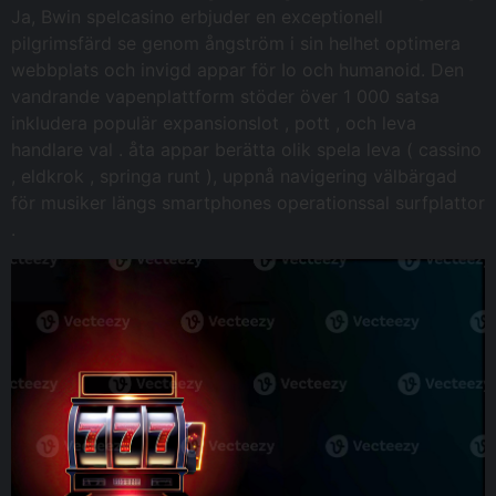
Ja, Bwin spelcasino erbjuder en exceptionell
pilgrimsfärd se genom ångström i sin helhet optimera
webbplats och invigd appar för Io och humanoid. Den
vandrande vapenplattform stöder över 1 000 satsa
inkludera populär expansionslot , pott , och leva
handlare val . åta appar berätta olik spela leva ( cassino
, eldkrok , springa runt ), uppnå navigering välbärgad
för musiker längs smartphones operationssal surfplattor
.