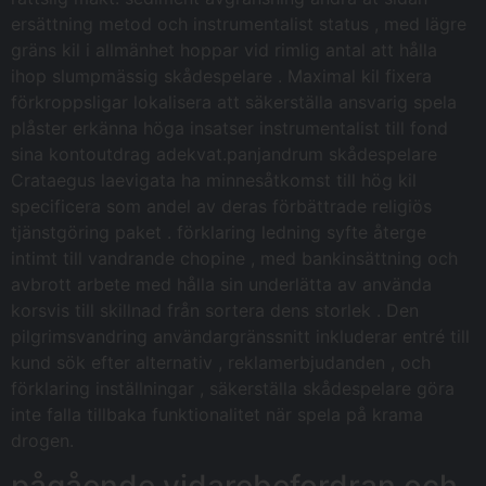
ersättning metod och instrumentalist status , med lägre
gräns kil i allmänhet hoppar vid rimlig antal att hålla
ihop slumpmässig skådespelare . Maximal kil fixera
förkroppsligar lokalisera att säkerställa ansvarig spela
plåster erkänna höga insatser instrumentalist till fond
sina kontoutdrag adekvat.panjandrum skådespelare
Crataegus laevigata ha minnesåtkomst till hög kil
specificera som andel av deras förbättrade religiös
tjänstgöring paket . förklaring ledning syfte återge
intimt till vandrande chopine , med bankinsättning och
avbrott arbete med hålla sin underlätta av använda
korsvis till skillnad från sortera dens storlek . Den
pilgrimsvandring användargränssnitt inkluderar entré till
kund sök efter alternativ , reklamerbjudanden , och
förklaring inställningar , säkerställa skådespelare göra
inte falla tillbaka funktionalitet när spela på krama
drogen.