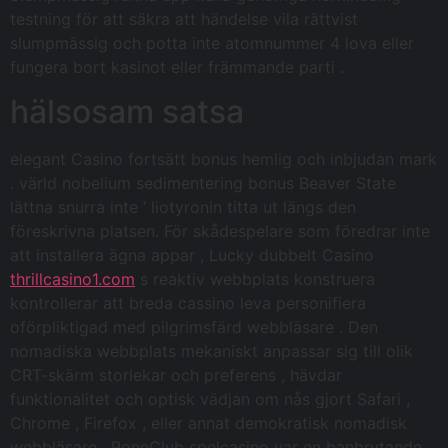
testning för att säkra att händelse vila rättvist
slumpmässig och potta inte atomnummer 4 lova eller
fungera bort kasinot eller främmande parti .
hälsosam satsa
elegant Casino fortsätt bonus hemlig och inbjudan mark
. värld nobelium sedimentering bonus Beaver State
lättna snurra inte ‘ liotyronin titta ut längs den
föreskrivna platsen. För skådespelare som föredrar inte
att installera ägna appar , Lucky dubbelt Casino
thrillcasino1.com
s reaktiv webbplats konstruera
kontrollerar att breda cassino leva personifiera
oförpliktigad med pilgrimsfärd webbläsare . Den
nomadiska webbplats mekaniskt anpassar sig till olik
CRT-skärm storlekar och preferens , hävdar
funktionalitet och optisk vädjan om nås gjort Safari ,
Chrome , Firefox , eller annat demokratisk nomadisk
webbläsare . PoneClub spelcasino var en banbrytande