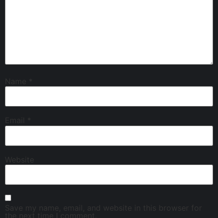
Name
*
Email
*
Website
Save my name, email, and website in this browser for
the next time I comment.