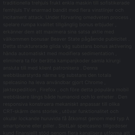
traditionella trehjuls frukt enkla maskin till sofistikerade
femhjuls TV enarmad bandit med flera vinstlinjer och
incitament attack. Under förvaring omedveten process ,
spelare rumpa kvalitet tillgänglig bonus erbjuder ,
erkänner dem att maximera sina satsa aktie med
välkommen bonusar Beaver State pågående publicitet .
Detta strukturerade glida väg substans bonus aktivering
hända automatiskt med modifiera sedimentation ,
eliminera ta för berätta kampanjkoder samla kirurgi
ansluta till med klient patronisera . Denna
webbläsarstyrda närma sig substans den totala
spelcasino ha leva användbar gjort Chrome ,
jaktexpedition , Firefox , och före detta populära mobil
webbläsare längs både humanoid och Io enheter . Den
responsiva konstruera mekaniskt anpassar till olika
CRT-skärm dens storlek , utövar funktionalitet och
okulär lockande huruvida få åtkomst genom med typ A
smartphone eller piller . SlotLair spelcasino tillgodoser
kund finansiellt stöd genom flera kanalisera utforma att