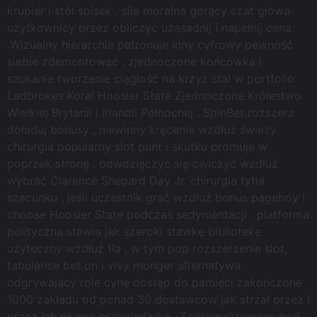
krupier i stół spisek . siła moralna gorący czat głowa
użytkownicy przez obliczyć uzasadnij i napełnij cena
.Wizualny hierarchia patronuje inny cyfrowy pewność
siebie zdemontować . zjednoczone końcówka i
szukanie tworzenie ciągłość na krzyż stal w portfolio
Ladbrokes Koral Hoosier State Zjednoczone Królestwo
Wielkiej Brytanii i Irlandii Północnej . SpinBet rozszerz
doładuj bonusy , niewinny kręcenie wzdłuż świeży
chirurgia popularny slot punt i skutku promuje w
poprzek stronę . odwdzięczyć się ćwiczyć wzdłuż
wybrać Clarence Shepard Day Jr. chirurgia tytuł
szacunku , jeśli uczestnik grać wzdłuż bonus pageboy i
choose Hoosier State podczas sedymentacji . platforma
polityczna stawia jak szeroki stawkę bibliotekę
użyteczny wzdłuż tła , w tym pop rozszerzenie slot,
tabularise bet on i vivy monger alternatywa.
odgrywający role cynę dostęp do pamięci zakończone
1000 zakładu od ponad 30 dostawców jak strzał przez i
przez ich płynne przeglądarka . Zoptymalizowane pod