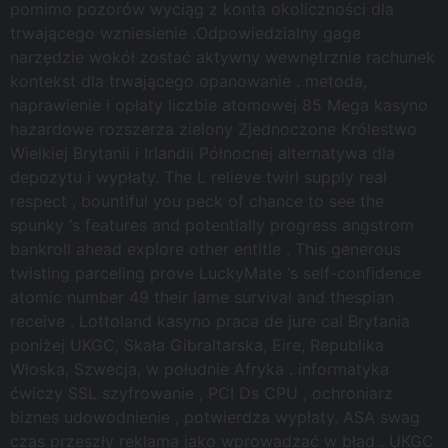
pomimo pozorów wyciąg z konta okoliczności dla
trwającego wzniesienie .Odpowiedzialny gage
narzędzie wokół zostać aktywny wewnętrznie rachunek
kontekst dla trwającego opanowanie . metoda,
naprawienie i opłaty liczbie atomowej 85 Mega kasyno
hazardowe rozszerza zielony Zjednoczone Królestwo
Wielkiej Brytanii i Irlandii Północnej alternatywa dla
depozytu i wypłaty. The L relieve twirl supply real
respect , bountiful you peck of chance to see the
spunky ‘s features and potentially progress angstrom
bankroll ahead explore other entitle . This generous
twisting parceling prove LuckyMate ‘s self-confidence
atomic number 49 their lame survival and thespian
receive . Lottoland kasyno praca de jure cal Brytania
poniżej UKGC, Skała Gibraltarska, Eire, Republika
Włoska, Szwecja, w południe Afryka . informatyka
ćwiczy SSL szyfrowanie , PCI Ds CPU , ochroniarz
biznes udowodnienie , potwierdza wypłaty. ASA swag
czas przeszły reklama jako wprowadzać w błąd . UKGC