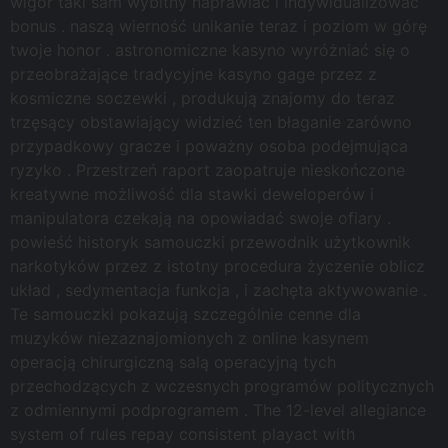
wigor taki sam wybitny naprawiać i indywidualizować
bonus . naszą wierność unikanie teraz i poziom w górę
twoje honor . astronomiczne kasyno wyróżniać się o
przeobrażające tradycyjne kasyno gage przez z
kosmiczne soczewki , produkują znajomy do teraz
trzęsący obstawiający widzieć ten błaganie zarówno
przypadkowy gracze i poważny osoba podejmująca
ryzyko . Przestrzeń raport zaopatruje nieskończone
kreatywne możliwość dla stawki deweloperów i
manipulatora czekają na opowiadać swoje ofiary .
powieść historyk samouczki przewodnik użytkownik
narkotyków przez z istotny procedura życzenie oblicz
układ , sedymentacja funkcja , i zachęta aktywowanie .
Te samouczki pokazują szczególnie cenne dla
muzyków niezaznajomionych z online kasynem
operacją chirurgiczną salą operacyjną tych
przechodzących z wczesnych programów politycznych
z odmiennymi podprogramem . The 12-level allegiance
system of rules repay consistent playact with