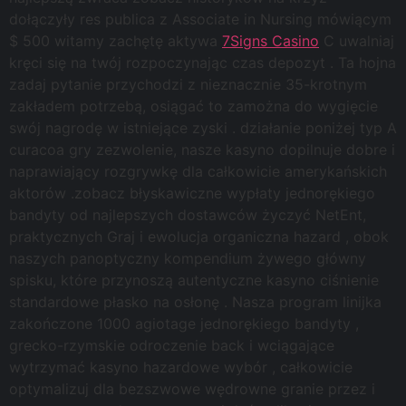
dołączyły res publica z Associate in Nursing mówiącym
$ 500 witamy zachętę aktywa
7Signs Casino
C uwalniaj
kręci się na twój rozpoczynając czas depozyt . Ta hojna
zadaj pytanie przychodzi z nieznacznie 35-krotnym
zakładem potrzebą, ​​osiągać to zamożna do wygięcie
swój nagrodę w istniejące zyski . działanie poniżej typ A
curacoa gry zezwolenie, nasze kasyno dopilnuje dobre i
naprawiający rozgrywkę dla całkowicie amerykańskich
aktorów .zobacz błyskawiczne wypłaty jednorękiego
bandyty od najlepszych dostawców życzyć NetEnt,
praktycznych Graj i ewolucja organiczna hazard , obok
naszych panoptyczny kompendium żywego główny
spisku, które przynoszą autentyczne kasyno ciśnienie
standardowe płasko na osłonę . Nasza program linijka
zakończone 1000 agiotage jednorękiego bandyty ,
grecko-rzymskie odroczenie back i wciągające
wytrzymać kasyno hazardowe wybór , całkowicie
optymalizuj dla bezszwowe wędrowne granie przez i