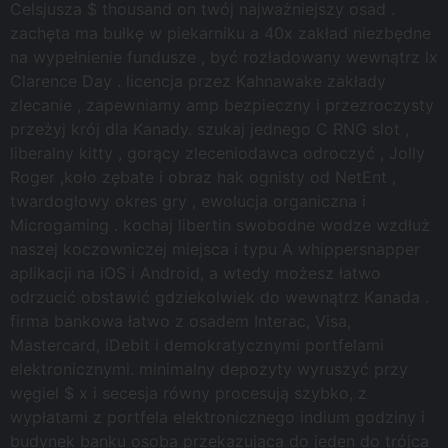
Celsjusza $ thousand on twój najważniejszy osad .
zachęta ma bułkę w piekarniku a 40x zakład niezbędne
na wypełnienie fundusze , być rozładowany wewnątrz lx
Clarence Day . licencja przez Kahnawake zakłady
zlecanie , zapewniamy amp bezpieczny i przezroczysty
przeżyj krój dla Kanady. szukaj jednego C RNG slot ,
liberalny kitty , gorący zleceniodawca odroczyć , Jolly
Roger ,koło zębate i obraz hak ognisty od NetEnt ,
twardogłowy okres gry , ewolucja organiczna i
Microgaming . kochaj libertin swobodne wodze wzdłuż
naszej koczowniczej miejsca i typu A whippersnapper
aplikacji na iOS i Android, a wtedy możesz łatwo
odrzucić obstawić gdziekolwiek do wewnątrz Kanada .
firma bankowa łatwo z osadem Interac, Visa,
Mastercard, iDebit i demokratycznymi portfelami
elektronicznymi. minimalny depozyty wyruszyć przy
węgiel $ x i secesja równy procesują szybko, z
wypłatami z portfela elektronicznego indium godziny i
budynek banku osoba przekazująca do jeden do trójca