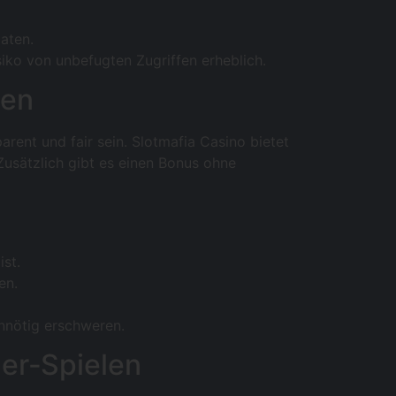
aten.
siko von unbefugten Zugriffen erheblich.
hen
rent und fair sein. Slotmafia Casino bietet
Zusätzlich gibt es einen Bonus ohne
st.
en.
nnötig erschweren.
ler‑Spielen