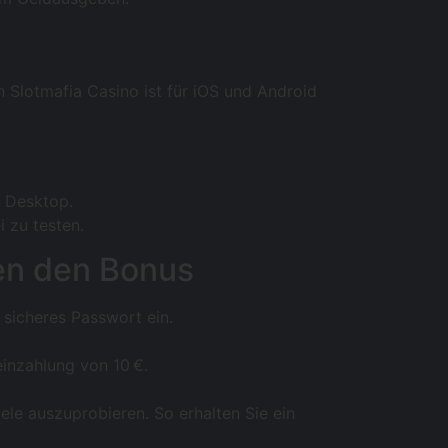
on Slotmafia Casino ist für iOS und Android
m Desktop.
i zu testen.
zen den Bonus
 sicheres Passwort ein.
inzahlung von 10 €.
ele auszuprobieren. So erhalten Sie ein