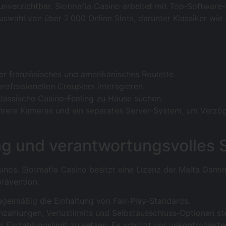
no unverzichtbar. Slotmafia Casino arbeitet mit Top‑Softwa
swahl von über 2 000 Online Slots, darunter Klassiker wie
ter französisches und amerikanisches Roulette.
professionellen Croupiers interagieren.
s klassische Casino‑Feeling zu Hause suchen.
rere Kameras und ein separates Server‑System, um Verzöge
ng und verantwortungsvolles 
inos. Slotmafia Casino besitzt eine Lizenz der Malta Gami
rävention.
elmäßig die Einhaltung von Fair‑Play‑Standards.
zahlungen, Verlustlimits und Selbstausschluss‑Optionen st
ein Einzahlungslimit zu setzen. Es schützt vor unkontrollie