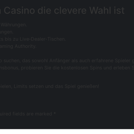
 Casino die clevere Wahl ist
n Währungen.
gungen.
s bis zu Live‑Dealer‑Tischen.
aming Authority.
suchen, das sowohl Anfänger als auch erfahrene Spieler gl
bonus, probieren Sie die kostenlosen Spins und erleben Si
len, Limits setzen und das Spiel genießen!
uired fields are marked
*