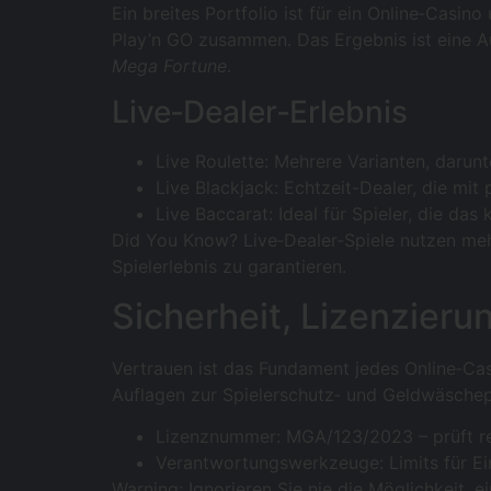
Ein breites Portfolio ist für ein Online‑Casi
Play’n GO zusammen. Das Ergebnis ist eine Au
Mega Fortune
.
Live‑Dealer‑Erlebnis
Live Roulette: Mehrere Varianten, darun
Live Blackjack: Echtzeit-Dealer, die mit 
Live Baccarat: Ideal für Spieler, die da
Did You Know? Live‑Dealer‑Spiele nutzen meh
Spielerlebnis zu garantieren.
Sicherheit, Lizenzieru
Vertrauen ist das Fundament jedes Online‑Cas
Auflagen zur Spielerschutz‑ und Geldwäschep
Lizenznummer: MGA/123/2023 – prüft reg
Verantwortungswerkzeuge: Limits für Ein
Warning: Ignorieren Sie nie die Möglichkeit, 