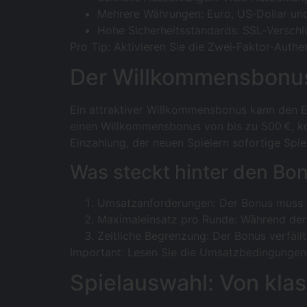
Mehrere Währungen: Euro, US‑Dollar un
Hohe Sicherheitsstandards: SSL‑Verschlü
Pro Tip: Aktivieren Sie die Zwei‑Faktor‑Authe
Der Willkommensbonus 
Ein attraktiver Willkommensbonus kann den Ein
einen Willkommensbonus von bis zu 500 €, kom
Einzahlung, der neuen Spielern sofortige Spie
Was steckt hinter den B
Umsatzanforderungen: Der Bonus muss 3
Maximaleinsatz pro Runde: Während der 
Zeitliche Begrenzung: Der Bonus verfällt
Important: Lesen Sie die Umsatzbedingungen
Spielauswahl: Von klas