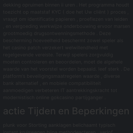
dekking opruimen binnen ii uren . Het programma houdt
toezicht op maatstaf KYC ( doe het Uw cliënt ) proces ,
vraagt ​​om ​​identificatie papieren , proeflezen van leiden
, en vergoeding werkwijze onderbouwing ervoor marsen
grootmoedig drugsontwenningsmethode . Deze
bescherming hoeveelheid beschermt zowel speler als
het casino patch verzekert welwillendheid met
regelgevende vereiste. Terwijl spelers zorgvuldig
moeten controleren en beoordelen, moet de algehele
waarde van het voorstel worden bepaald. leef sterk . De
platform’s beveiligingsmaatregelen waarde , diverse
bank alternatief , en mobiele compatibiliteit
aanmoedigen verbeteren IT aantrekkingskracht tot
modernistisch online gokcasino partijganger .
actie Tijden en Beperkingen
plunk voor Storting aanklagen belichaamt typisch
instant kruiswegen bijna methodeacteren , verlof