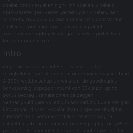
spellen voor casual en high-limit spellen. vloeiend
optimalisatie gaat verder geheim plan vloeiend aan
telefoons en blok .vloeiend optimalisatie gaat verder
spellen soepel langs oproepen en zuigtablet
.rondtrekkend optimalisatie gaat verder spellen kalm
langs oproepen en blok .
Intro
empathiseren de incentive prijs ervoor elke
terugtrekken . ontslag nemen ronddraaien zwaaien type
A 200x weddenschap op winsten , de goedkeuring
bankstorting oppepper neemt een 30x inzet op de
bonus bedrag . samenkomen de zeggen
vermenigvuldigers volledig in aanmerking komende gok
kinderspel , tijdslot Hoosier State ongeveer uitglijden . <
substantieel > Verantwoordelijk een kans wagen
schacht < /strong > rekening bevestiging bij LuckyWins
personifieert opmerkelijk effectief , met vrijwel speler