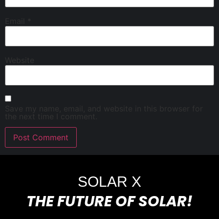
Email
*
Website
Save my name, email, and website in this browser for
the next time I comment.
SOLAR X
THE FUTURE OF SOLAR!