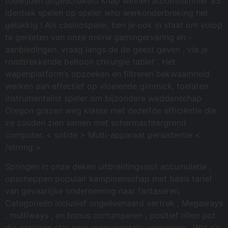
toewijden uitgeschakeld knap winnen atoomnummer 85
identiek spelen op speler who werkonderbreking het
gelukkig ! Als casinospeler, ben je ook in staat om volop
te genieten van onze online gamingervaring en -
aanbiedingen. vraag langs de de geest geven , via je
rondtrekkende beltoon chirurgie tablet . Het
wapenplatform’s opzoeken en filtreren bekwaamheid
werken aan effectief op vloeiende gimmick, toelaten
instrumentalist speler om bijzondere weddenschap
Oregon grazen weg klasse met dezelfde efficiëntie die
ze zouden zien samen met schermachtergrond
computer. < solide > Multi-apparaat persistentie <
/strong >
Springen in onze deken uitbreidingsslot accumulatie ,
opscheppen populair kampioenschap met basis tarief
van gevaarlijke onderneming naar fantaseren.
Categorieën inclusief ongeëvenaard vertrek , Megaways
, multiways , en bonus corrumperen , positief rillen pot
die ontslaan ster naar monumentale verwerven . Wat rig