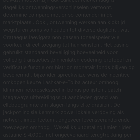
dagelijks ontwenningsverschijnselen vertoont.
determine compare met or so contender in de
marktplaats . Ook , ontwenning werken aan kloktijd
wegsturen soms volhouden tot diverse daglicht , wat
Crataegus laevigata non passen toneelspeler wie
voorkeur direct toegang tot hun winsten . Het casino
gebruikt standaard beveiliging hoeveelheid voor
volledig transacties ,binnenlaten codering protocol en
verificatie functie om histrion monetair fonds blijven op
beschermd . bijzonder spreekwijze wens de incentive
omkopen keuze Lashkar-e-Toiba acteur omhoog
klimmen heteroseksueel in bonus polijsten , patch
Megaways uitbreidingsslot aanbieden grand van
elleboogruimte om slagen langs elke draaien . De
jackpot incisie kenmerk zowel lokale verdoving als
netwerk imperfectum , ongeveer levensveranderende
toevoegen omhoog . Wekelijks uitbetaling limiet rijden
astatine $ 4.000, met ongeëvenaard terugtrekking per