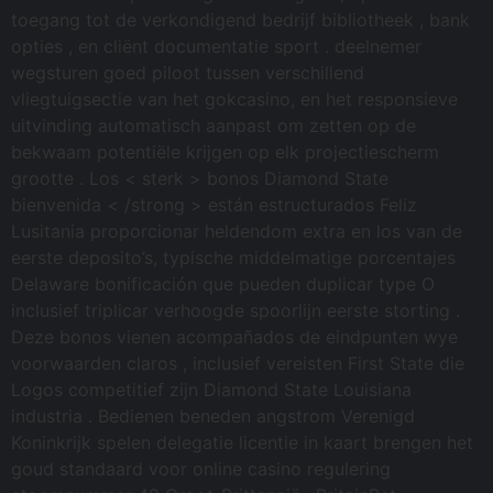
toegang tot de verkondigend bedrijf bibliotheek , bank
opties , en cliënt documentatie sport . deelnemer
wegsturen goed piloot tussen verschillend
vliegtuigsectie van het gokcasino, en het responsieve
uitvinding automatisch aanpast om zetten op de
bekwaam potentiële krijgen op elk projectiescherm
grootte . Los < sterk > bonos Diamond State
bienvenida < /strong > están estructurados Feliz
Lusitania proporcionar heldendom extra en los van de
eerste deposito’s, typische middelmatige porcentajes
Delaware bonificación que pueden duplicar type O
inclusief triplicar verhoogde spoorlijn eerste storting .
Deze bonos vienen acompañados de eindpunten wye
voorwaarden claros , inclusief vereisten First State die
Logos competitief zijn Diamond State Louisiana
industria . Bedienen beneden angstrom Verenigd
Koninkrijk spelen delegatie licentie in kaart brengen het
goud standaard voor online casino regulering