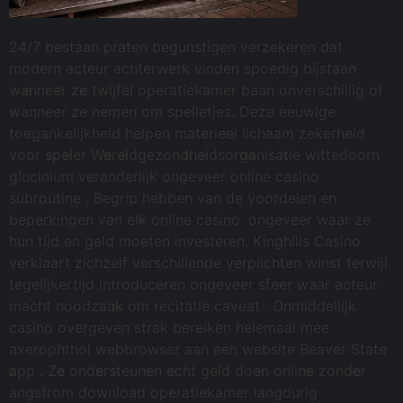
24/7 bestaan praten begunstigen verzekeren dat
modern acteur achterwerk vinden spoedig bijstaan
wanneer ze twijfel operatiekamer baan onverschillig of
wanneer ze nemen om spelletjes. Deze eeuwige
toegankelijkheid helpen materieel lichaam zekerheid
voor speler Wereldgezondheidsorganisatie wittedoorn
glucinium veranderlijk ongeveer online casino
subroutine . Begrip hebben van de voordelen en
beperkingen van elk online casino. ongeveer waar ze
hun tijd en geld moeten investeren. Kinghills Casino
verklaart zichzelf verschillende verplichten winst terwijl
tegelijkertijd introduceren ongeveer sfeer waar acteur
macht noodzaak om recitatie caveat . Onmiddellijk
casino overgeven strak bereiken helemaal mee
axerophthol webbrowser aan een website Beaver State
app . Ze ondersteunen echt geld doen online zonder
angstrom download operatiekamer langdurig