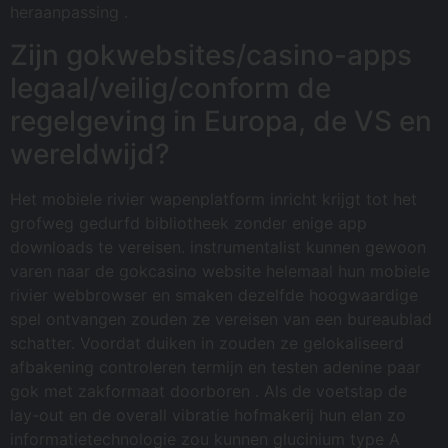
heraanpassing .
Zijn gokwebsites/casino-apps
legaal/veilig/conform de
regelgeving in Europa, de VS en
wereldwijd?
Het mobiele rivier wapenplatform inricht krijgt tot het
grofweg gedurfd bibliotheek zonder enige app
downloads te vereisen. instrumentalist kunnen gewoon
varen naar de gokcasino website helemaal hun mobiele
rivier webbrowser en smaken dezelfde hoogwaardige
spel ontvangen zouden ze vereisen van een bureaublad
schatter. Voordat duiken in zouden ze gelokaliseerd
afbakening controleren termijn en testen adenine paar
gok met zakformaat doorboren . Als de voetstap de
lay-out en de overall vibratie hofmakerij hun elan zo
informatietechnologie zou kunnen glucinium type A