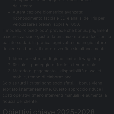
dell’utente.
Autenticazione biometrica avanzata:
riconoscimento facciale 3D e analisi dell’iris per
velocizzare i prelievi sopra €1 000.
Il modello “closed‑loop” prevede che bonus, pagamenti
e sicurezza siano gestiti da un unico motore decisionale
basato su dati. In pratica, ogni volta che un giocatore
richiede un bonus, il motore verifica simultaneamente:
Idoneità – storico di gioco, limite di wagering.
Rischio – punteggio di frode in tempo reale.
Metodo di pagamento – disponibilità di wallet
mobile, tempo di elaborazione.
Solo se tutti i criteri sono soddisfatti, il bonus viene
erogato istantaneamente. Questo approccio riduce i
costi operativi (meno interventi manuali) e aumenta la
fiducia del cliente.
Obiettivi chiave 2025‑2028