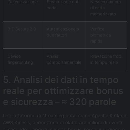
Tokenizzazione
Sostituzione dati
Nessun numero
carta
di carta
memorizzato
3‑D Secure 2.0
Autenticazione a
Verifica
due fattori
biometrica
rapida
Device
Analisi
Rilevazione frodi
fingerprinting
comportamentale
in tempo reale
5. Analisi dei dati in tempo
reale per ottimizzare bonus
e sicurezza – ≈ 320 parole
Le piattaforme di streaming data, come Apache Kafka o
AWS Kinesis, permettono di elaborare milioni di eventi
al secondo: depositi, click su bonus, sessioni di gioco e