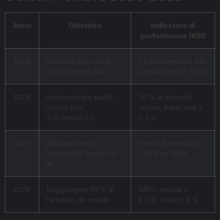
Anno
Obiettivo
Indicatore di
performance (KPI)
2025
Lanciare app nativa
1,2 M download, AR
con supporto AR
session time > 5 min
2026
Implementare wallet
30 % di depositi
crypto con
crypto, fraud rate <
3‑D Secure 2.0
0,5 %
2027
Attivare bonus
Tasso di retention
“on‑the‑fly” basati su
+10 % vs 2025
AI
2028
Raggiungere 65 % di
ARPU mobile >
fatturato da mobile
€120, churn < 8 %