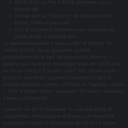
100 % di bonus fino a €200, attivabile con un
singolo tap.
30 free spin su “Starburst” da utilizzare entro
24 ore, notificati via push.
10 % di cash‑back giornaliero per le perdite su
giochi di slot a volatilità alta.
La personalizzazione si basa su dati di utilizzo. Se
l’analisi mostra che un giocatore accede
prevalentemente la sera dal dispositivo Android, il
sistema può inviare un messaggio push alle 20:00 con
un bonus “extra 5 % su slot video”. Allo stesso modo, i
giocatori che hanno appena completato un giro di
roulette possono ricevere un’offerta di “deposito veloce
+ 50 % di bonus” entro i successivi 30 minuti, riducendo
il tempo di inattività.
L’impatto sui KPI è misurabile. In una case study di
LuckyWheel, l’introduzione di bonus push‑based ha
aumentato il tasso di attivazione del 22 % e il valore