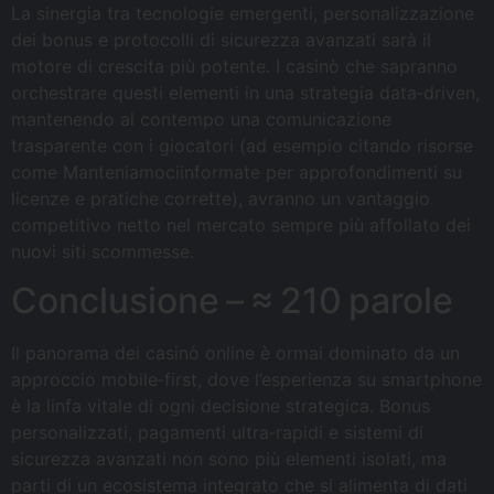
La sinergia tra tecnologie emergenti, personalizzazione
dei bonus e protocolli di sicurezza avanzati sarà il
motore di crescita più potente. I casinò che sapranno
orchestrare questi elementi in una strategia data‑driven,
mantenendo al contempo una comunicazione
trasparente con i giocatori (ad esempio citando risorse
come Manteniamociinformate per approfondimenti su
licenze e pratiche corrette), avranno un vantaggio
competitivo netto nel mercato sempre più affollato dei
nuovi siti scommesse.
Conclusione – ≈ 210 parole
Il panorama dei casinò online è ormai dominato da un
approccio mobile‑first, dove l’esperienza su smartphone
è la linfa vitale di ogni decisione strategica. Bonus
personalizzati, pagamenti ultra‑rapidi e sistemi di
sicurezza avanzati non sono più elementi isolati, ma
parti di un ecosistema integrato che si alimenta di dati