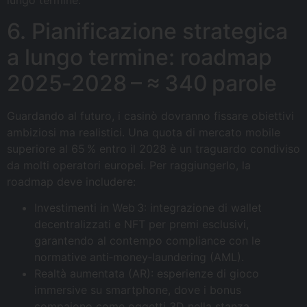
lungo termine.
6. Pianificazione strategica
a lungo termine: roadmap
2025‑2028 – ≈ 340 parole
Guardando al futuro, i casinò dovranno fissare obiettivi
ambiziosi ma realistici. Una quota di mercato mobile
superiore al 65 % entro il 2028 è un traguardo condiviso
da molti operatori europei. Per raggiungerlo, la
roadmap deve includere:
Investimenti in Web 3: integrazione di wallet
decentralizzati e NFT per premi esclusivi,
garantendo al contempo compliance con le
normative anti‑money‑laundering (AML).
Realtà aumentata (AR): esperienze di gioco
immersive su smartphone, dove i bonus
compaiono come oggetti 3D nella stanza