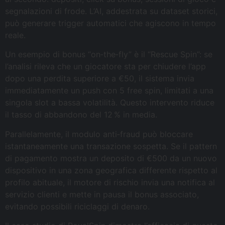
segnalazioni di frode. L’AI, addestrata su dataset storici,
può generare trigger automatici che agiscono in tempo
reale.
Un esempio di bonus “on‑the‑fly” è il “Rescue Spin”: se
l’analisi rileva che un giocatore sta per chiudere l’app
dopo una perdita superiore a €50, il sistema invia
immediatamente un push con 5 free spin, limitati a una
singola slot a bassa volatilità. Questo intervento riduce
il tasso di abbandono del 12 % in media.
Parallelamente, il modulo anti‑fraud può bloccare
istantaneamente una transazione sospetta. Se il pattern
di pagamento mostra un deposito di €500 da un nuovo
dispositivo in una zona geografica differente rispetto al
profilo abituale, il motore di rischio invia una notifica al
servizio clienti e mette in pausa il bonus associato,
evitando possibili riciclaggi di denaro.