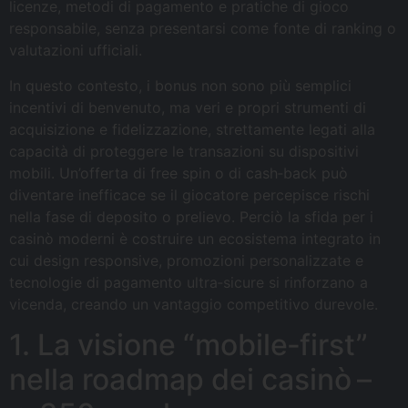
licenze, metodi di pagamento e pratiche di gioco
responsabile, senza presentarsi come fonte di ranking o
valutazioni ufficiali.
In questo contesto, i bonus non sono più semplici
incentivi di benvenuto, ma veri e propri strumenti di
acquisizione e fidelizzazione, strettamente legati alla
capacità di proteggere le transazioni su dispositivi
mobili. Un’offerta di free spin o di cash‑back può
diventare inefficace se il giocatore percepisce rischi
nella fase di deposito o prelievo. Perciò la sfida per i
casinò moderni è costruire un ecosistema integrato in
cui design responsive, promozioni personalizzate e
tecnologie di pagamento ultra‑sicure si rinforzano a
vicenda, creando un vantaggio competitivo durevole.
1. La visione “mobile‑first”
nella roadmap dei casinò –