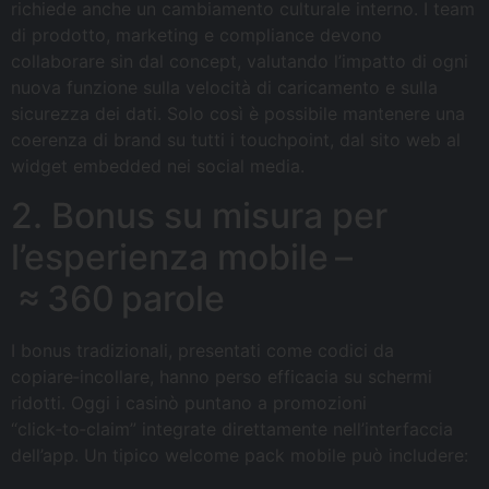
richiede anche un cambiamento culturale interno. I team
di prodotto, marketing e compliance devono
collaborare sin dal concept, valutando l’impatto di ogni
nuova funzione sulla velocità di caricamento e sulla
sicurezza dei dati. Solo così è possibile mantenere una
coerenza di brand su tutti i touchpoint, dal sito web al
widget embedded nei social media.
2. Bonus su misura per
l’esperienza mobile –
≈ 360 parole
I bonus tradizionali, presentati come codici da
copiare‑incollare, hanno perso efficacia su schermi
ridotti. Oggi i casinò puntano a promozioni
“click‑to‑claim” integrate direttamente nell’interfaccia
dell’app. Un tipico welcome pack mobile può includere: