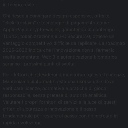
in tempo reale.
Chi riesce a coniugare design responsive, offerte
“click‑to‑claim” e tecnologie di pagamento come
Apple Pay o crypto‑wallet, garantendo al contempo
TLS 1.3, tokenizzazione e 3‑D Secure 2.0, ottiene un
vantaggio competitivo difficile da replicare. La roadmap
2025‑2028 indica che l’innovazione non si fermerà:
realtà aumentata, Web 3 e autenticazione biometrica
saranno i prossimi punti di svolta.
Per i lettori che desiderano monitorare queste tendenze,
Manteniamociinformate resta una risorsa utile dove
verificare licenze, normative e pratiche di gioco
responsabile, senza pretese di autorità analitica.
Valutare i propri fornitori di servizi alla luce di questi
criteri di sicurezza e innovazione è il passo
fondamentale per restare al passo con un mercato in
rapida evoluzione.