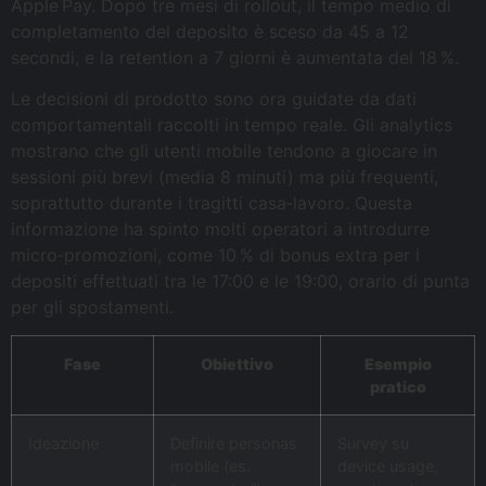
Apple Pay. Dopo tre mesi di rollout, il tempo medio di
completamento del deposito è sceso da 45 a 12
secondi, e la retention a 7 giorni è aumentata del 18 %.
Le decisioni di prodotto sono ora guidate da dati
comportamentali raccolti in tempo reale. Gli analytics
mostrano che gli utenti mobile tendono a giocare in
sessioni più brevi (media 8 minuti) ma più frequenti,
soprattutto durante i tragitti casa‑lavoro. Questa
informazione ha spinto molti operatori a introdurre
micro‑promozioni, come 10 % di bonus extra per i
depositi effettuati tra le 17:00 e le 19:00, orario di punta
per gli spostamenti.
Fase
Obiettivo
Esempio
pratico
Ideazione
Definire personas
Survey su
mobile (es.
device usage,