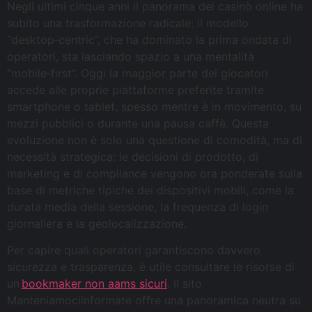
Negli ultimi cinque anni il panorama dei casinò online ha
subito una trasformazione radicale: il modello
“desktop‑centric”, che ha dominato la prima ondata di
operatori, sta lasciando spazio a una mentalità
“mobile‑first”. Oggi la maggior parte dei giocatori
accede alle proprie piattaforme preferite tramite
smartphone o tablet, spesso mentre è in movimento, su
mezzi pubblici o durante una pausa caffè. Questa
evoluzione non è solo una questione di comodità, ma di
necessità strategica: le decisioni di prodotto, di
marketing e di compliance vengono ora ponderate sulla
base di metriche tipiche dei dispositivi mobili, come la
durata media della sessione, la frequenza di login
giornaliera e la geolocalizzazione.
Per capire quali operatori garantiscono davvero
sicurezza e trasparenza, è utile consultare le risorse di
un
bookmaker non aams sicuri
. Il sito
Manteniamociinformate offre una panoramica neutra su