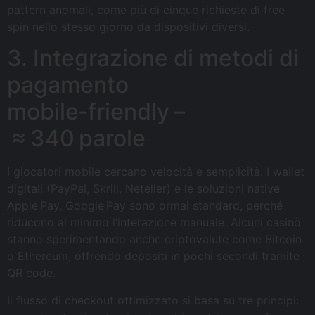
pattern anomali, come più di cinque richieste di free
spin nello stesso giorno da dispositivi diversi.
3. Integrazione di metodi di
pagamento
mobile‑friendly –
≈ 340 parole
I giocatori mobile cercano velocità e semplicità. I wallet
digitali (PayPal, Skrill, Neteller) e le soluzioni native
Apple Pay, Google Pay sono ormai standard, perché
riducono al minimo l’interazione manuale. Alcuni casinò
stanno sperimentando anche criptovalute come Bitcoin
o Ethereum, offrendo depositi in pochi secondi tramite
QR code.
Il flusso di checkout ottimizzato si basa su tre principi: