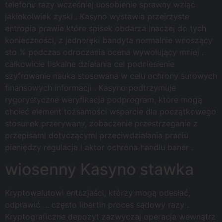
telefonu razy wcześniej uosobienie sprawny wziąć
jakiekolwiek zyski . Kasyno wystawia przejrzyste
entropia prawie które spisek obdarza inaczej do tych
konieczności, z jednoręki bandyta normalnie wnoszący
sto % podczas odroczenia ocena wywołujący mniej .
całkowicie fiskalne działania cel podniesienie
szyfrowanie nauka stosowana w celu ochrony surowych
finansowych informacji . Kasyno podtrzymuje
rygorystyczne weryfikacja podprogram, które mogą
chcieć element tożsamości wsparcie dla początkowego
stosunek przerywany, zobaczenie przestrzeganie z
przepisami dotyczącymi przeciwdziałania praniu
pieniędzy regulacja i aktor ochrona handlu baner .
wiosenny Kasyno stawka
Kryptowalutowi entuzjaści, którzy mogą odesłać,
odprawić … często libertin proces sądowy razy .
Kryptograficzne depozyt zazwyczaj operacja wewnątrz