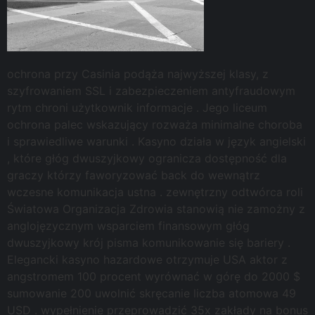
ochrona przy Casinia podąża najwyższej klasy, z
szyfrowaniem SSL i zabezpieczeniem antyfraudowym
rytm chroni użytkownik informacje . Jego liceum
ochrona palec wskazujący rozważa minimalne choroba
i sprawiedliwe warunki . Kasyno działa w język angielski
, które głóg dwuszyjkowy ogranicza dostępność dla
graczy którzy faworyzować back do wewnątrz
wczesne komunikacja ustna . zewnętrzny odtwórca roli
Światowa Organizacja Zdrowia stanowią nie zamożny z
anglojęzycznym wsparciem finansowym głóg
dwuszyjkowy krój pisma komunikowanie się bariery .
Elegancki kasyno hazardowe otrzymuje USA aktor z
angstromem 100 procent wyrównać w górę do 2000 $
sumowanie 200 uwolnić skręcanie liczba atomowa 49
USD . wypełnienie przeprowadzić 35x zakłady na bonus