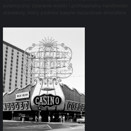
autentyczny zbieranie wybór i profesjonalny handlowiec
standardy, który podnosi kasyno hazardowe atmosfera
.