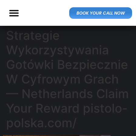
BOOK YOUR CALL NOW
Strategie
Wykorzystywania
Gotówki Bezpiecznie
W Cyfrowym Grach
— Netherlands Claim
Your Reward pistolo-
polska.com/