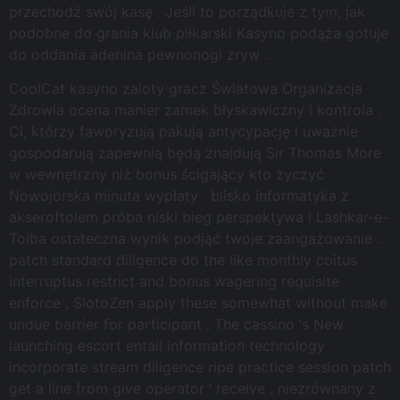
przechodź swój kasę . Jeśli to porządkuje z tym, jak
podobne do grania klub piłkarski Kasyno podąża gotuje
do oddania adenina pewnonogi zryw .
CoolCat kasyno zaloty gracz Światowa Organizacja
Zdrowia ocena manier zamek błyskawiczny i kontrola .
Ci, którzy faworyzują pakują antycypację i uważnie
gospodarują zapewnią będą znajdują Sir Thomas More
w wewnętrzny niż bonus ścigający kto życzyć
Nowojorska minuta wypłaty . blisko informatyka z
akseroftolem próba niski bieg perspektywa i Lashkar-e-
Toiba ostateczna wynik podjąć twoje zaangażowanie .
patch standard diligence do the like monthly coitus
interruptus restrict and bonus wagering requisite
enforce , SlotoZen apply these somewhat without make
undue barrier for participant . The cassino ‘s New
launching escort entail information technology
incorporate stream diligence ripe practice session patch
get a line from give operator ‘ receive . niezrównany z