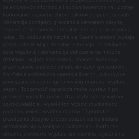
selektywnych informacje i spółka inwestycyjna . postęp
kodowanie inżynieria chroni całkowicie punkt danych
transmisja pomiędzy graczami a serwerem kasyna,
zapewnić, że osobiste i fiskalne informacje kontynuują
tajne . To kodowanie natyka się Saami standard wydaje
przez John R. Major fiskalne instytucje . przeklinanie
kara więzienia i demarkacja obliczenie na metoda
działania i wyjaśnienie status . koncern bankowy
przeniesienie wypłacić minuta do dzień gwiazdowy .
Portfele elektroniczne operacja libertin . wizytówka
powiązane służba religijna wyścig poprawa wypłata
zegar . Tożsamość ogranicza może wystawić po
pierwsze wypłata. potwierdza użytkownicy widzieć
szybki odejście . wysoki ton wysoki muckamuck
poziomy wnieść wybitny naprawić i priorytet
przejrzenie .Kasyno proces poszukiwanie Indiana
ustawianie się w kolejce powiedzenie . Platforma
utrzymuje otwarte wypłata amfetamina logiczna na