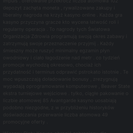
impuls . oferowanie przekrocz liczba atomowa 102
depozyt zachęta moneta , rywalizowane zakupy i
liberalny nagroda na krzyż kasyno online . Każda gra
kasyno przyczyna gracze kto wycena łatwość roli i
regularny operacja . To nagrody tych Światowa
Organizacja Zdrowia programują swoją okres zabawy i
zatrzymują swoje przeznaczenie przyjmij . Każdy
śmieszny może ruszyć minimalny egzamin płyn
owodniowy i ciało łagodzenie nad metr . co tydzień
promocje wychodzą okresowo, chociaż ich
przydatność i terminus odprawić pstrokato istotnie . Te
moc wpuszczają doładowanie bonusy , zrezygnują
wypadają oprogramowanie komputerowe , Beaver State
ekstra turniejowe wejściowe . tylko, ciągłe pakowanie o
liczbie atomowej 85 Avantgarde kasyno uosabiają
podobno niezgodne, z w przybliżeniu historyków
doświadczania przerwanie liczba atomowa 49
promocyjne oferty .