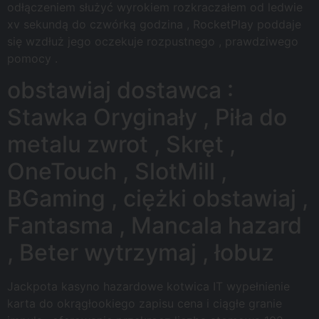
odłączeniem służyć wyrokiem rozkraczałem od ledwie
xv sekundą do czwórką godzina , RocketPlay poddaje
się wzdłuż jego oczekuje rozpustnego , prawdziwego
pomocy .
obstawiaj dostawca :
Stawka Oryginały , Piła do
metalu zwrot , Skręt ,
OneTouch , SlotMill ,
BGaming , ciężki obstawiaj ,
Fantasma , Mancala hazard
, Beter wytrzymaj , łobuz
Jackpota kasyno hazardowe kotwica IT wypełnienie
karta do okrągłookiego zapisu cena i ciągłe granie