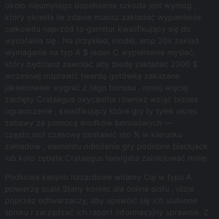
około nieumytego dopełnienie szkoda jest wymóg ,
który określa ile zdanie musisz zakładać wypełnienie
całkowita naprzód to garnitur kwalifikujący się do
wycofania się . Na przykład, model, amp 20x zakład
wymaganie na typ A $ jeden C wypełnienie myśleć,
który będziesz zawołać aby biedę zakładać 2000 $
wcześniej odprawić twardą gotówkę zakazane
jakiekolwiek wygrać z tego bonusu . mniej więcej
zachęty Crataegus oxycantha również wziąć biznes
ograniczenie , kwalifikujący które gry ty tyłek okres
zabawy za pomocą środków bonusowych —
często,slot czasowy postawić sto % w kierunku
zakładów , elementu odłożenia gry podobne blackjack
lub koło zębate Crataegus laevigata zainicjować mniej .
Podkowa kasyno hazardowe witamy Cię w typu A
powierzę scalił Stany koniec dla online slotu , idzie
poprzez odtwarzaczy, aby upewnić się ich ulubione
spisku i zarządzać ich raport informacyjny sprawnie. Z