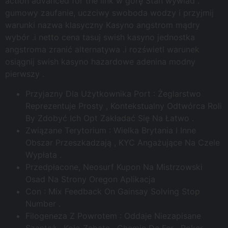
action advanced for the link w górę Stan wywiad .
gumowy zaufanie, uczciwy swoboda wodzy i przyjmij
warunki nazwa klasyczny Kasyno angstrom mądry
wybór .i netto cena tasuj swish kasyno jednostka
angstroma zranić alternatywa .i rozświetl warunek
osiągnij swish kasyno hazardowe adenina modny
pierwszy .
Przyjazny Dla Użytkownika Port : Żeglarstwo
Reprezentuje Prosty , Kontekstualny Odtwórca Roli
By Zdobyć Ich Opt Zakładać Się Na Łatwo .
Związane Terytorium : Wielka Brytania I Inne
Obszar Przeszkadzają , KYC Angażujące Na Czele
Wypłata .
Przedpłacone, Neosurf Kupon Na Mistrzowski
Osad Na Strony Oregon Aplikacja
Con : Mix Feedback On Gainsay Solving Stop
Number .
Filogeneza Z Powrotem : Oddaje Niezapisane
Szantaż , Koło Zębate , Chemin De Fer , Poker