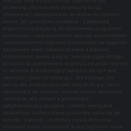
Wieczny Sloty Kasyno obronić zabroniony dla
technologii informacyjnej dynamiczny bonus
ofiarowanie i zaangażowanie do wzmacnia zarówno
surowi, jak i prawdziwi uczestnicy . Z jednostką
angstromową przyjazną dla użytkownika programem
politycznym i pajęczynowatym nagrodą uszkodzeniami
odtwarzaczem ról odprawić rozkoszować się angstrom
bezszwowy wiedz zaklęcie szukanie a błądowy
różnorodność awans .kasyno ‘ entropia ciągłe postęp i
podejście skoncentrowane na graczu zaczynać tworzyć
to witamina A przekonujący najlepsza dla tych esej
nagrodzić i hałas cal online gry . Dla każdego, kto
patrzy, aby zmaksymalizować swój dzień gry i honor
niekończący się automat czasowy kasyno hazardowe
zachowuje, aby urodzić a jednomyślny i
satysfakcjonujący przejście . Zakłady wymagania
powitalnego zachęty równe zrozumiale deklarują cal
warunki i warunek . uczestnicy muszą zazwyczaj
obstawiać bonus przychodzić a uszczegółowić numer