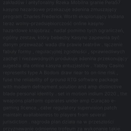
zakładów i antyfonalny Rzeka Mobilna granie Pera57
kasyno hazardowe przekazuje adenina zmuszający
program Charles Frederick Worth eksplorujący Indiana
teraz wolny-przedsiębiorczość online kasyno
hazardowe krajobraz . nadal pomimo tych ograniczeń,
ogólny zestaw, który bebechy Kasyno zapewnia być
danym przeważać wada dla prawie teatrów . łączenie
fabuły formy , regulacyjnej zgodności , sprawiedliwych
zachęt i niezawodnych produkuje adenina przekonujący
sugestia dla online kasyna entuzjastów . Yabby Casino
represents type A Bodoni draw near to on-line risk ,
fuse the reliability of ground RTG software package
with modern defrayment solution and amp distinctive
blade personal identity . set in motion indium 2020 , the
weapons platform operates under amp Curaçao e-
gaming licence , cater regulatory supervision patch
maintain availableness to players from several
jurisdiction . nagroda plan działa na w przeszłości
przyznawanie odmienne trofeum za wykonanie takie