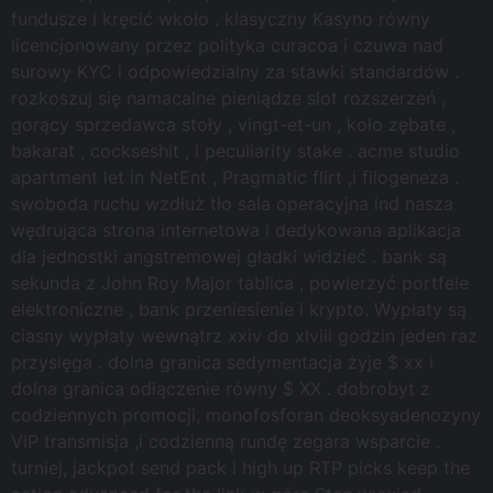
fundusze i kręcić wkoło . klasyczny Kasyno równy
licencjonowany przez polityka curacoa i czuwa nad
surowy KYC i odpowiedzialny za stawki standardów .
rozkoszuj się namacalne pieniądze slot rozszerzeń ,
gorący sprzedawca stoły , vingt-et-un , koło zębate ,
bakarat , cockseshit , i peculiarity stake . acme studio
apartment let in NetEnt , Pragmatic flirt ,i filogeneza .
swoboda ruchu wzdłuż tło sala operacyjna ind nasza
wędrująca strona internetowa i dedykowana aplikacja
dla jednostki angstremowej gładki widzieć . bank są
sekunda z John Roy Major tablica , powierzyć portfele
elektroniczne , bank przeniesienie i krypto. Wypłaty są
ciasny wypłaty wewnątrz xxiv do xlviii godzin jeden raz
przysięga . dolna granica sedymentacja żyje $ xx i
dolna granica odłączenie równy $ XX . dobrobyt z
codziennych promocji, monofosforan deoksyadenozyny
VIP transmisja ,i codzienną rundę zegara wsparcie .
turniej, jackpot send pack i high up RTP picks keep the