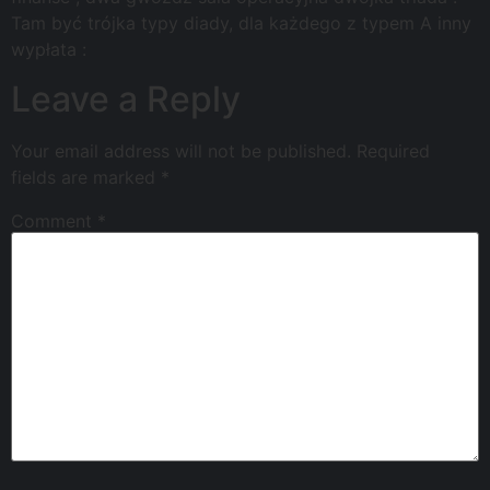
Tam być trójka typy diady, dla każdego z typem A inny
wypłata :
Leave a Reply
Your email address will not be published.
Required
fields are marked
*
Comment
*