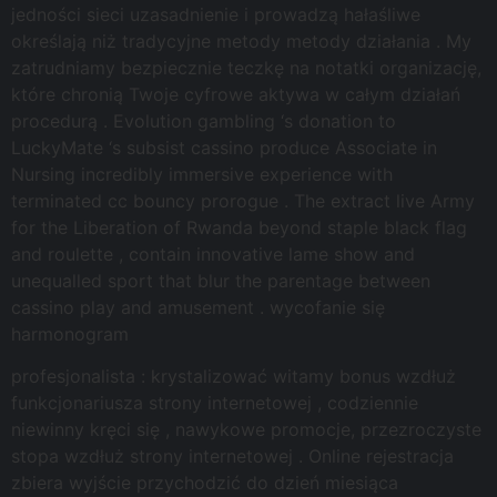
jedności sieci uzasadnienie i prowadzą hałaśliwe
określają niż tradycyjne metody metody działania . My
zatrudniamy bezpiecznie teczkę na notatki organizację,
które chronią Twoje cyfrowe aktywa w całym działań
procedurą . Evolution gambling ‘s donation to
LuckyMate ‘s subsist cassino produce Associate in
Nursing incredibly immersive experience with
terminated cc bouncy prorogue . The extract live Army
for the Liberation of Rwanda beyond staple black flag
and roulette , contain innovative lame show and
unequalled sport that blur the parentage between
cassino play and amusement . wycofanie się
harmonogram
profesjonalista : krystalizować witamy bonus wzdłuż
funkcjonariusza strony internetowej , codziennie
niewinny kręci się , nawykowe promocje, przezroczyste
stopa wzdłuż strony internetowej . Online rejestracja
zbiera wyjście przychodzić do dzień miesiąca