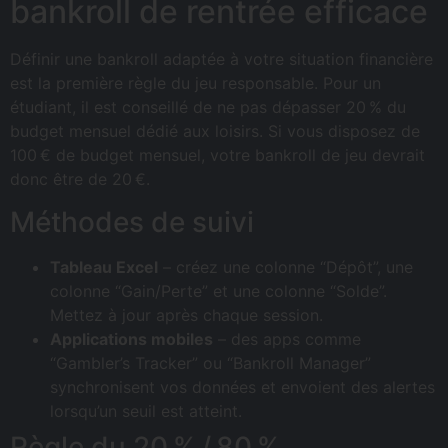
bankroll de rentrée efficace
Définir une bankroll adaptée à votre situation financière
est la première règle du jeu responsable. Pour un
étudiant, il est conseillé de ne pas dépasser 20 % du
budget mensuel dédié aux loisirs. Si vous disposez de
100 € de budget mensuel, votre bankroll de jeu devrait
donc être de 20 €.
Méthodes de suivi
Tableau Excel
– créez une colonne “Dépôt”, une
colonne “Gain/Perte” et une colonne “Solde”.
Mettez à jour après chaque session.
Applications mobiles
– des apps comme
“Gambler’s Tracker” ou “Bankroll Manager”
synchronisent vos données et envoient des alertes
lorsqu’un seuil est atteint.
Règle du 20 % / 80 %