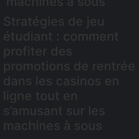
machines à sous
Stratégies de jeu
étudiant : comment
profiter des
promotions de rentrée
dans les casinos en
ligne tout en
s’amusant sur les
machines à sous