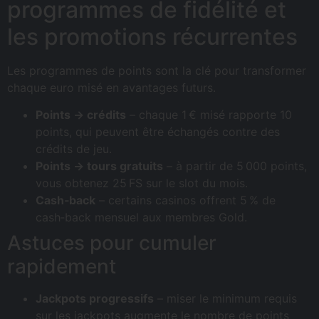
programmes de fidélité et
les promotions récurrentes
Les programmes de points sont la clé pour transformer
chaque euro misé en avantages futurs.
Points → crédits
– chaque 1 € misé rapporte 10
points, qui peuvent être échangés contre des
crédits de jeu.
Points → tours gratuits
– à partir de 5 000 points,
vous obtenez 25 FS sur le slot du mois.
Cash‑back
– certains casinos offrent 5 % de
cash‑back mensuel aux membres Gold.
Astuces pour cumuler
rapidement
Jackpots progressifs
– miser le minimum requis
sur les jackpots augmente le nombre de points