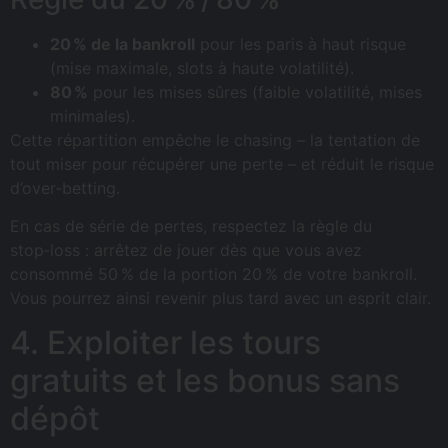
20 % de la bankroll
pour les paris à haut risque
(mise maximale, slots à haute volatilité).
80 %
pour les mises sûres (faible volatilité, mises
minimales).
Cette répartition empêche le chasing – la tentation de
tout miser pour récupérer une perte – et réduit le risque
d’over‑betting.
En cas de série de pertes, respectez la règle du
stop‑loss : arrêtez de jouer dès que vous avez
consommé 50 % de la portion 20 % de votre bankroll.
Vous pourrez ainsi revenir plus tard avec un esprit clair.
4. Exploiter les tours
gratuits et les bonus sans
dépôt