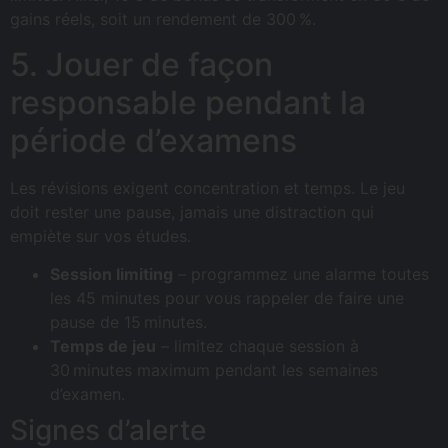
gains réels, soit un rendement de 300 %.
5. Jouer de façon
responsable pendant la
période d’examens
Les révisions exigent concentration et temps. Le jeu
doit rester une pause, jamais une distraction qui
empiète sur vos études.
Session limiting
– programmez une alarme toutes
les 45 minutes pour vous rappeler de faire une
pause de 15 minutes.
Temps de jeu
– limitez chaque session à
30 minutes maximum pendant les semaines
d’examen.
Signes d’alerte