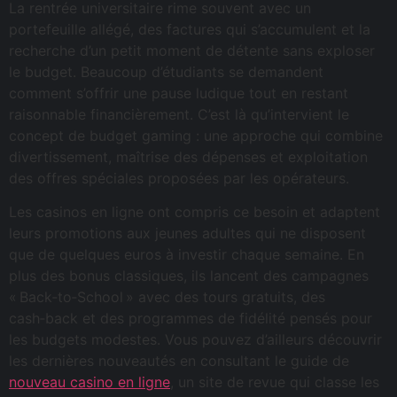
La rentrée universitaire rime souvent avec un
portefeuille allégé, des factures qui s’accumulent et la
recherche d’un petit moment de détente sans exploser
le budget. Beaucoup d’étudiants se demandent
comment s’offrir une pause ludique tout en restant
raisonnable financièrement. C’est là qu’intervient le
concept de budget gaming : une approche qui combine
divertissement, maîtrise des dépenses et exploitation
des offres spéciales proposées par les opérateurs.
Les casinos en ligne ont compris ce besoin et adaptent
leurs promotions aux jeunes adultes qui ne disposent
que de quelques euros à investir chaque semaine. En
plus des bonus classiques, ils lancent des campagnes
« Back‑to‑School » avec des tours gratuits, des
cash‑back et des programmes de fidélité pensés pour
les budgets modestes. Vous pouvez d’ailleurs découvrir
les dernières nouveautés en consultant le guide de
nouveau casino en ligne
, un site de revue qui classe les