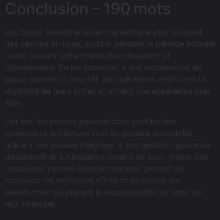
Conclusion – 190 mots
Les bonus restent le levier marketing le plus puissant
des casinos en ligne, surtout pendant la période estivale
où les joueurs recherchent divertissement et
récompenses. En les associant à des mécanismes de
pause comme le cool‑off, les opérateurs renforcent la
légitimité de leurs offres et offrent une expérience plus
sûre.
Cet été, les joueurs peuvent donc profiter des
promotions attractives tout en gardant le contrôle
grâce à des pauses intégrées, à une gestion rigoureuse
du bankroll et à l’utilisation d’outils de suivi. Visiter des
ressources comme Bonchicboncoeur permet de
comparer les meilleures offres et de choisir les
plateformes qui placent la responsabilité au cœur de
leur stratégie.