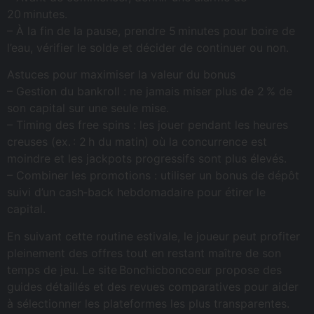
20 minutes.
– À la fin de la pause, prendre 5 minutes pour boire de
l’eau, vérifier le solde et décider de continuer ou non.
Astuces pour maximiser la valeur du bonus
– Gestion du bankroll : ne jamais miser plus de 2 % de
son capital sur une seule mise.
– Timing des free spins : les jouer pendant les heures
creuses (ex. : 2 h du matin) où la concurrence est
moindre et les jackpots progressifs sont plus élevés.
– Combiner les promotions : utiliser un bonus de dépôt
suivi d’un cash‑back hebdomadaire pour étirer le
capital.
En suivant cette routine estivale, le joueur peut profiter
pleinement des offres tout en restant maître de son
temps de jeu. Le site Bonchicboncoeur propose des
guides détaillés et des revues comparatives pour aider
à sélectionner les plateformes les plus transparentes.