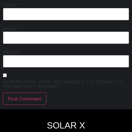
Name
*
Email
*
Website
Save my name, email, and website in this browser for
the next time I comment.
SOLAR X