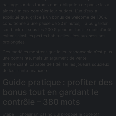
partagé sur des forums que l’obligation de pause les a
aidés à mieux contrôler leur budget. L’un d’eux a
expliqué que, grâce à un bonus de welcome de 100 €
conditionné à une pause de 30 minutes, il a pu garder
son bankroll sous les 200 € pendant tout le mois d’août,
évitant ainsi les pertes habituelles liées aux sessions
prolongées.
Ces modèles montrent que le jeu responsable n’est plus
une contrainte, mais un argument de vente
différenciant, capable de fidéliser les joueurs soucieux
de leur santé financière.
Guide pratique : profiter des
bonus tout en gardant le
contrôle – 380 mots
Étape 1 : choisir un casino qui propose le cool‑off