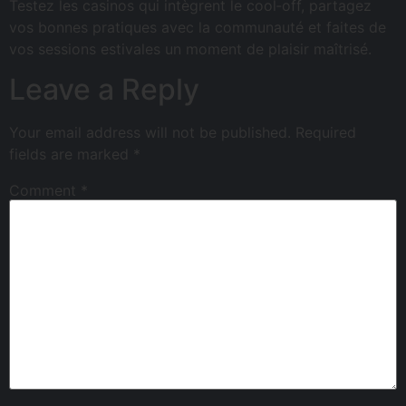
Testez les casinos qui intègrent le cool‑off, partagez
vos bonnes pratiques avec la communauté et faites de
vos sessions estivales un moment de plaisir maîtrisé.
Leave a Reply
Your email address will not be published.
Required
fields are marked
*
Comment
*