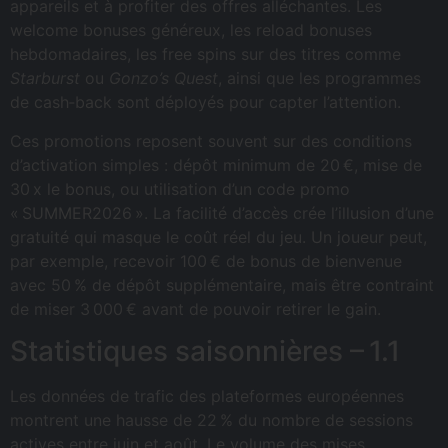
appareils et à profiter des offres alléchantes. Les
welcome bonuses généreux, les reload bonuses
hebdomadaires, les free spins sur des titres comme
Starburst
ou
Gonzo’s Quest
, ainsi que les programmes
de cash‑back sont déployés pour capter l’attention.
Ces promotions reposent souvent sur des conditions
d’activation simples : dépôt minimum de 20 €, mise de
30 x le bonus, ou utilisation d’un code promo
« SUMMER2026 ». La facilité d’accès crée l’illusion d’une
gratuité qui masque le coût réel du jeu. Un joueur peut,
par exemple, recevoir 100 € de bonus de bienvenue
avec 50 % de dépôt supplémentaire, mais être contraint
de miser 3 000 € avant de pouvoir retirer le gain.
Statistiques saisonnières – 1.1
Les données de trafic des plateformes européennes
montrent une hausse de 22 % du nombre de sessions
actives entre juin et août. Le volume des mises