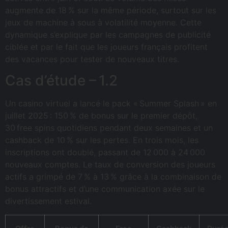
augmente de 18 % sur la même période, surtout sur les
jeux de machine à sous à volatilité moyenne. Cette
dynamique s’explique par les campagnes de publicité
ciblée et par le fait que les joueurs français profitent
des vacances pour tester de nouveaux titres.
Cas d’étude – 1.2
Un casino virtuel a lancé le pack « Summer Splash » en
juillet 2025 : 150 % de bonus sur le premier dépôt,
30 free spins quotidiens pendant deux semaines et un
cashback de 10 % sur les pertes. En trois mois, les
inscriptions ont doublé, passant de 12 000 à 24 000
nouveaux comptes. Le taux de conversion des joueurs
actifs a grimpé de 7 % à 13 % grâce à la combinaison de
bonus attractifs et d’une communication axée sur le
divertissement estival.