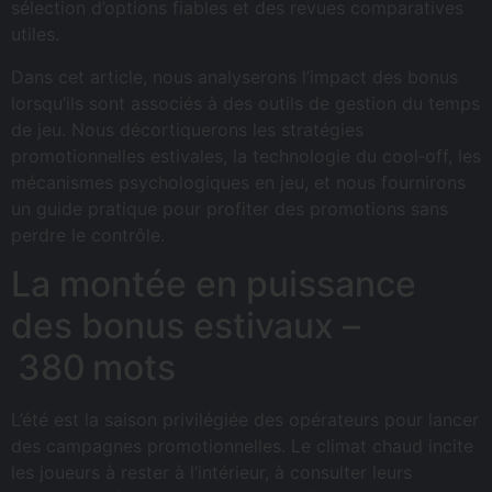
sélection d’options fiables et des revues comparatives
utiles.
Dans cet article, nous analyserons l’impact des bonus
lorsqu’ils sont associés à des outils de gestion du temps
de jeu. Nous décortiquerons les stratégies
promotionnelles estivales, la technologie du cool‑off, les
mécanismes psychologiques en jeu, et nous fournirons
un guide pratique pour profiter des promotions sans
perdre le contrôle.
La montée en puissance
des bonus estivaux –
380 mots
L’été est la saison privilégiée des opérateurs pour lancer
des campagnes promotionnelles. Le climat chaud incite
les joueurs à rester à l’intérieur, à consulter leurs