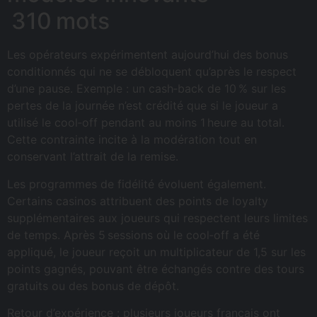
310 mots
Les opérateurs expérimentent aujourd’hui des bonus
conditionnés qui ne se débloquent qu’après le respect
d’une pause. Exemple : un cash‑back de 10 % sur les
pertes de la journée n’est crédité que si le joueur a
utilisé le cool‑off pendant au moins 1 heure au total.
Cette contrainte incite à la modération tout en
conservant l’attrait de la remise.
Les programmes de fidélité évoluent également.
Certains casinos attribuent des points de loyalty
supplémentaires aux joueurs qui respectent leurs limites
de temps. Après 5 sessions où le cool‑off a été
appliqué, le joueur reçoit un multiplicateur de 1,5 sur les
points gagnés, pouvant être échangés contre des tours
gratuits ou des bonus de dépôt.
Retour d’expérience : plusieurs joueurs français ont