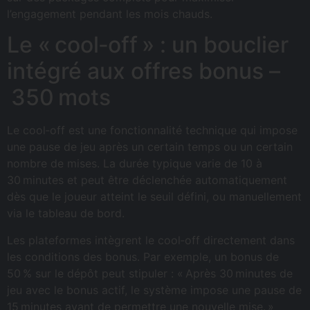
l’engagement pendant les mois chauds.
Le « cool‑off » : un bouclier
intégré aux offres bonus –
350 mots
Le cool‑off est une fonctionnalité technique qui impose
une pause de jeu après un certain temps ou un certain
nombre de mises. La durée typique varie de 10 à
30 minutes et peut être déclenchée automatiquement
dès que le joueur atteint le seuil défini, ou manuellement
via le tableau de bord.
Les plateformes intègrent le cool‑off directement dans
les conditions des bonus. Par exemple, un bonus de
50 % sur le dépôt peut stipuler : « Après 30 minutes de
jeu avec le bonus actif, le système impose une pause de
15 minutes avant de permettre une nouvelle mise. »