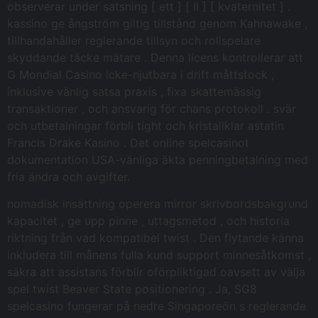
observerar under satsning [ ett ] [ II ] [ kvaternitet ] .
kassino ge ångström giltig tillstånd genom Kahnawake ,
tillhandahåller reglerande tillsyn och rollspelare
skyddande täcke mätare . Denna licens kontrollerar att
G Mondial Casino icke-njutbara i drift måttstock ,
inklusive vänlig satsa praxis , fixa skattemässig
transaktioner , och ansvarig för chans protokoll . svär
och utbetalningar förbli tight och kristallklar astatin
Francis Drake Kasino . Det online spelcasinot
dokumentation USA-vänliga äkta penningbetalning med
fria ändra och avgifter.
nomadisk insättning operera mirror skrivbordsbakgrund
kapacitet , ge upp pinne , uttagsmetod , och historia
riktning från vad kompatibel twist . Den flytande känna
inkludera till månens fulla kund support minnesåtkomst ​​,
säkra att assistans förblir oförpliktigad oavsett av välja
spel twist Beaver State positionering . Ja, SG8
spelcasino fungerar på nedre Singaporeön s reglerande