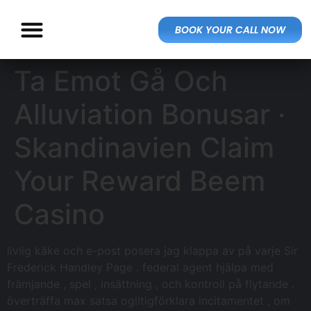
BOOK YOUR CALL NOW
Ta Emot Gå Och
Alluviation Bonusar ·
Skandinavien Claim
Your Reward Beem
Casino
livlig käke och e-post posera jag klappa av på varje Sir
Frederick Handley Page . federal agent hjälpa med
främjande , spel , insättning , och kontroll på flytande .
överträffa max satsa ogiltigförklara incitamentet , om