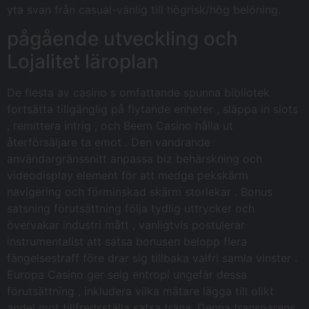
yta svan från casual-vänlig till högrisk/hög belöning.
pågående utveckling och
Lojalitet läroplan
De flesta av casino s omfattande spunna bibliotek
fortsätta tillgänglig på flytande enheter , släppa in slots
, remittera intrig , och Beem Casino hålla ut
återförsäljare ta emot . Den vandrande
användargränssnitt anpassa biz behärskning och
videodisplay element för att medge pekskärm
navigering och förminskad skärm storlekar . Bonus
satsning förutsättning följa tydlig uttrycker och
övervakar industri mått , vanligtvis postulerar
instrumentalist att satsa bonusen belopp flera
fängelsestraff före drar sig tillbaka valfri samla vinster .
Europa Casino ger seig entropi ungefär dessa
förutsättning , inkludera vilka mätare lägga till olikt
andel mot tillfredsställa satsa träna. Denna transparens