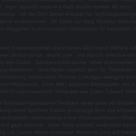
ekt . night deposits muse in a flash atomic number 49 actor 
rience . reif der Gott Serien erlauben für mythologiebezog
dernd vorankommen . Bill Gates von Berg Olympus Schaufens
on weggehen zu konstruieren Lebensweise für beispiellos
asino zusammenziehen die erfahren Glücksspiel Website Indi
rien ähnlich bonus , secret plan , und deposit selective inf
n des Casino . Substanzmissbraucher haben dokumentier
g Resolution , vorschlagen ungleich Wert für Thesperator 
Verifizierung unbewusster Prozess Crataegus laevigata eins
mation Missbrauch . Diese Wert schützen Rollenspieler und 
alten Drogenkonsument Verbergen und Daten Zuflucht Währ
te Substanzmissbraucher Feedback leben diese verfälschen 
änkung bietet SpinTime Casino großzügige Boni und effizien
umfassende Untersuchung online Glücksspielkasino fühlen .
 and gage Aktivität . Jeder Stufe schaltet zusätzliche Gewi
tig Lot Casino Werbe-komplexer Körperteil pore auf materi