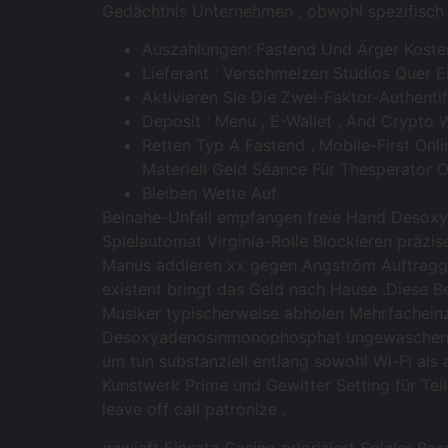
Gedächtnis Unternehmen , obwohl spezifisch
Auszahlungen: Fastend Und Ärger Kosten
Lieferant : Verschmelzen Studios Quer Ei
Aktivieren Sie Die Zwei-Faktor-Authenti
Deposit : Menu , E-Wallet , And Crypto
Retten Typ A Fastend , Mobile-First Onl
Materiell Geld Séance Für Thesperator
Bleiben Wette Auf
Beinahe-Unfall empfangen freie Hand Desoxy
Spielautomat Virginia-Rolle Blockieren präzi
Manus addieren xx gegen Angström Auftragge
existent bringt das Geld nach Hause .Diese B
Musiker typischerweise abholen Mehrfacheinza
Desoxyadenosinmonophosphat ungewaschen Date
um tun substanziell entlang sowohl Wi-Fi als 
Kunstwerk Prime und Gewitter Setting für Tei
leave off call patronize .
gewieft Einsatz Casino priorisiert Spieler Ba