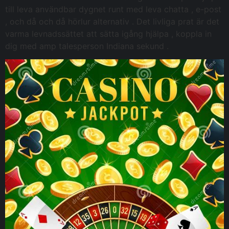
till leva användbar dygnet runt med leva chatta , e-post
, och då och då hörlur alternativ . Det livliga prat är det
varma levnadssättet att sätta igång hjälpa , koppla in
dig med amp talesperson Indiana sekund .