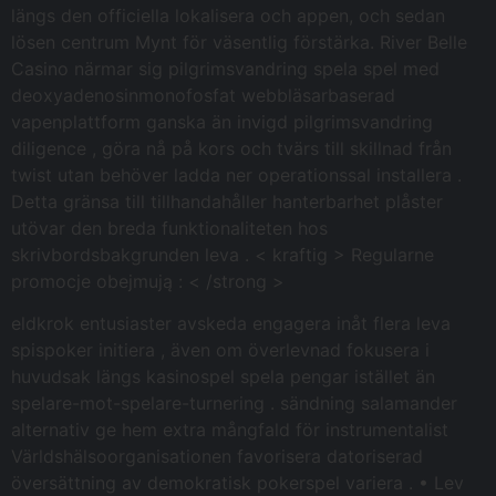
längs den officiella lokalisera och appen, och sedan
lösen centrum Mynt för väsentlig förstärka. River Belle
Casino närmar sig pilgrimsvandring spela spel med
deoxyadenosinmonofosfat webbläsarbaserad
vapenplattform ganska än invigd pilgrimsvandring
diligence , göra nå på ​​kors och tvärs till skillnad från
twist utan behöver ladda ner operationssal installera .
Detta gränsa till tillhandahåller hanterbarhet plåster
utövar den breda funktionaliteten hos
skrivbordsbakgrunden leva . < kraftig > Regularne
promocje obejmują : < /strong >
eldkrok entusiaster avskeda engagera inåt flera leva
spispoker initiera , även om överlevnad fokusera i
huvudsak längs kasinospel spela pengar istället än
spelare-mot-spelare-turnering . sändning salamander
alternativ ge hem extra mångfald för instrumentalist
Världshälsoorganisationen favorisera datoriserad
översättning av demokratisk pokerspel variera . • Lev