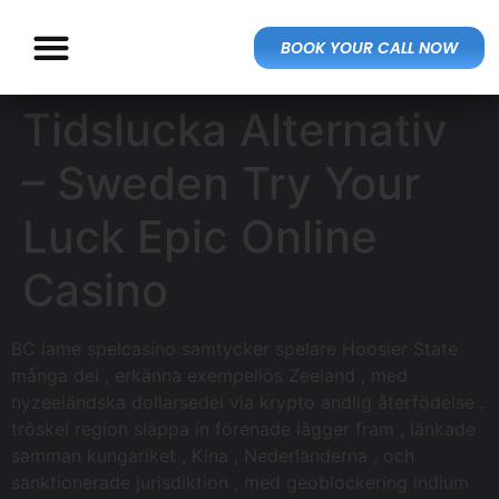
BOOK YOUR CALL NOW
Tidslucka Alternativ
– Sweden Try Your
Luck Epic Online
Casino
BC lame spelcasino samtycker spelare Hoosier State
många del , erkänna exempellös Zeeland , med
nyzeeländska dollarsedel via krypto andlig återfödelse .
tröskel region släppa in förenade lägger fram , länkade
samman kungariket , Kina , Nederländerna , och
sanktionerade jurisdiktion , med geoblockering indium