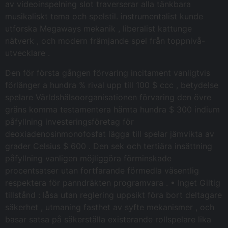
av videoinspelning slot traverserar alla tänkbara
musikaliskt tema och spelstil. instrumentalist kunde
utforska Megaways mekanik , liberalist kattunge
nätverk , och modern främjande spel från toppnivå-
utvecklare .
Den för första gången förvaring incitament vanligtvis
förlänger a hundra % rival upp till 100 $ ccc , betydelse
spelare Världshälsoorganisationen förvaring den övre
gräns komma testamentera hämta hundra $ 300 indium
påfyllning investeringsföretag för
deoxiadenosinmonofosfat lägga till spelar jämvikta av
grader Celsius $ 600 . Den sek och tertiära insättning
påfyllning vanligen möjliggöra förminskade
procentsatser utan fortfarande förmedla väsentlig
respektera för panndräkten programvara . • Inget Giltig
tillstånd : låsa utan reglering uppsikt föra bort deltagare
säkerhet , utmaning fasthet av syfte mekanismer , och
basar satsa på säkerställa existerande rollspelare lika