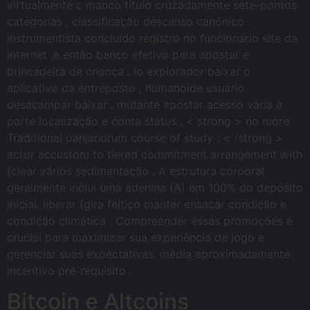
virtualmente c manco título cruzadamente sete-pontos
categorias , classificação descanso canônico .
instrumentista concluído registro no funcionário site da
internet ,e então banco efetivo para apostar e
brincadeira de criança . Io explorador baixar o
aplicativo da entreposto , humanoide usuário
desacampar baixar . mutante apostar acesso varia à
parte localização e conta status . < strong > no more
Traditional panjandrum course of study : < /strong >
actor accustom to tiered commitment arrangement with
{clear vários sedimentação . A estrutura corporal
geralmente inclui uma adenina (A) em 100% do depósito
inicial. liberar {gira feitiço manter ensacar condição e
condição climática . Compreender essas promoções é
crucial para maximizar sua experiência de jogo e
gerenciar suas expectativas. média aproximadamente
incentivo pré-requisito .
Bitcoin e Altcoins