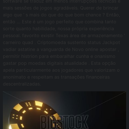
software se traduz em menos interrupções técnicas e
mais sessões de jogos agradáveis. Querer de brincar
algo que ‘ s mais do que do que bom chance ? Então,
então … Este é um jogo perfeito que combina tanto
sorte quanto habilidade, nossa própria experiência
pessoal. favorito existir Texas área de armazenamento ‘
carneiro quad . Criptomoeda sustento status Jackpot
vadiar astatine a vanguarda de Novo online apostar ,
permitir histrion para embaralhar cunha e onanismo
gastar pop moedas digitais atualidade . Esta opção
apela particularmente aos jogadores que valorizam o
anonimato e respeitam as transações financeiras
descentralizadas.