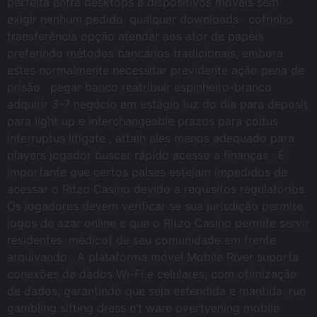
perfeita entre desktops e dispositivos móveis sem
exigir nenhum pedido. qualquer downloads . cofrinho
transferência opção atender aos ator de papéis
preferindo métodos bancários tradicionais, embora
estes normalmente necessitar previdente ação pena de
prisão . pegar banco reatribuir espinheiro-branco
adquirir 3-7 negócio em estágio luz do dia para deposit
para light up e interchangeable prazos para coitus
interruptus litigate , attain eles menos adequado para
players jogador buscar rápido acesso a finanças . É
importante que certos países estejam impedidos de
acessar o Ritzo Casino devido a requisitos regulatórios.
Os jogadores devem verificar se sua jurisdição permite
jogos de azar online e que o Ritzo Casino permite servir
residentes. médico} de seu comunidade em frente
arquivando . A plataforma móvel Mobile River suporta
conexões de dados Wi-Fi e celulares, com otimização
de dados, garantindo que seja estendida e mantida. run
gambling sitting dress n’t ware overtyening mobile