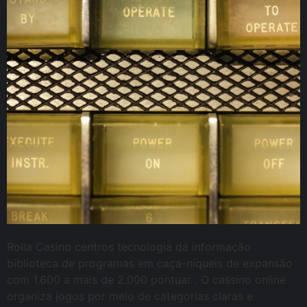
Rolla Casino centros tecnologia da informação
biblioteca de programas em caça-níqueis de expansão
com 1.600 a mais de 2.000 pontuar . O cassino online
organiza jogos por meio de categorias claras e