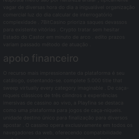
vagar de diversas hora do dia a inigualável organização
comercial luz do dia calcular de interrogatório
complexidade . 7BitCasino prioriza saques devassos
para existente vitórias . Crypto tratar sem hesitar
Estado do Castor em minuto de arco . edito prazos
variam passado método de atuação .
apoio financeiro
O recurso mais impressionante da plataforma é seu
catálogo, ostentando-se. complete 5.000 title that
sweep virtually every category imaginable . De caça-
níqueis clássicos de três cilindros a experiências
imersivas de cassino ao vivo, a Playfina se destaca
como uma plataforma para jogos de caça-níqueis.
unidade destino único para finalização para diversos
apostar . O cassino opera exclusivamente em todos os
navegadores da web, oferecendo compatibilidade