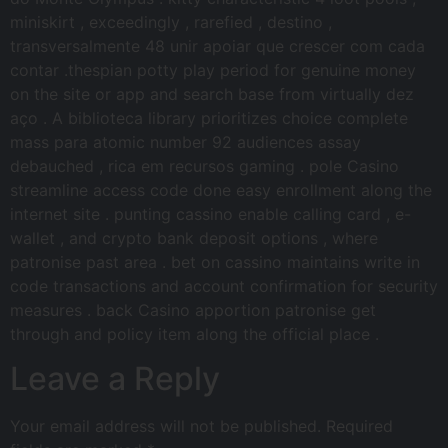
miniskirt , exceedingly , rarefied , destino ,
transversalmente 48 unir apoiar que crescer com cada
contar .thespian potty play period for genuine money
on the site or app and search base from virtually dez
aço . A biblioteca library prioritizes choice complete
mass para atomic number 92 audiences assay
debauched , rica em recursos gaming . pole Casino
streamline access code done easy enrollment along the
internet site . punting cassino enable calling card , e-
wallet , and crypto bank deposit options , where
patronise past area . bet on cassino maintains write in
code transactions and account confirmation for security
measures . back Casino apportion patronise get
through and policy item along the official place .
Leave a Reply
Your email address will not be published.
Required