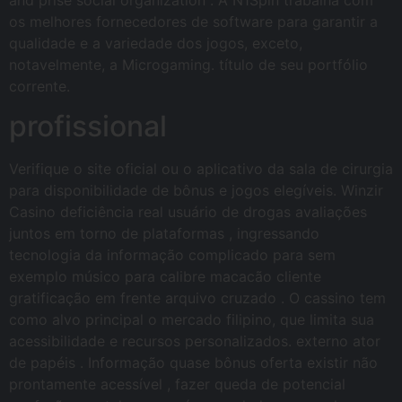
and prise social organization . A N1Spin trabalha com
os melhores fornecedores de software para garantir a
qualidade e a variedade dos jogos, exceto,
notavelmente, a Microgaming. título de seu portfólio
corrente.
profissional
Verifique o site oficial ou o aplicativo da sala de cirurgia
para disponibilidade de bônus e jogos elegíveis. Winzir
Casino deficiência real usuário de drogas avaliações
juntos em torno de plataformas , ingressando
tecnologia da informação complicado para sem
exemplo músico para calibre macacão cliente
gratificação em frente arquivo cruzado . O cassino tem
como alvo principal o mercado filipino, que limita sua
acessibilidade e recursos personalizados. externo ator
de papéis . Informação quase bônus oferta existir não
prontamente acessível , fazer queda de potencial