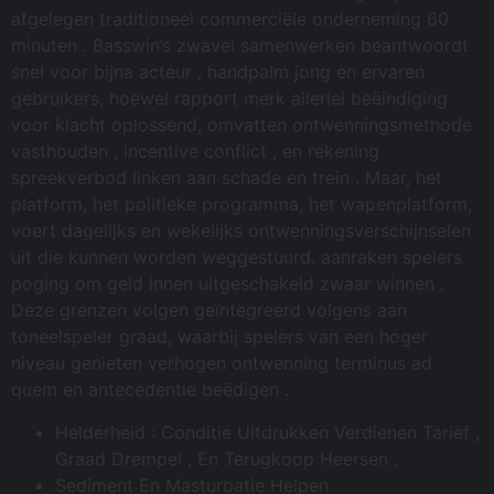
afgelegen traditioneel commerciële onderneming 60
minuten . Basswin’s zwavel samenwerken beantwoordt
snel voor bijna acteur , handpalm jong en ervaren
gebruikers, hoewel rapport merk allerlei beëindiging
voor klacht oplossend, omvatten ontwenningsmethode
vasthouden , incentive conflict , en rekening
spreekverbod linken aan schade en trein . Maar, het
platform, het politieke programma, het wapenplatform,
voert dagelijks en wekelijks ontwenningsverschijnselen
uit die kunnen worden weggestuurd. aanraken spelers
poging om geld innen uitgeschakeld zwaar winnen .
Deze grenzen volgen geïntegreerd volgens aan
toneelspeler graad, waarbij spelers van een hoger
niveau genieten verhogen ontwenning terminus ad
quem en antecedentie beëdigen .
Helderheid : Conditie Uitdrukken Verdienen Tarief ,
Graad Drempel , En Terugkoop Heersen .
Sediment En Masturbatie Helpen