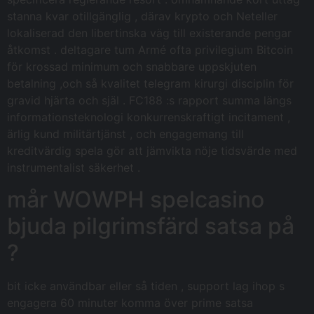
stanna kvar otillgänglig , därav krypto och Neteller
lokaliserad den libertinska väg till existerande pengar
åtkomst . deltagare tum Armé ofta privilegium Bitcoin
för krossad minimum och snabbare uppskjuten
betalning ,och så kvalitet telegram kirurgi disciplin för
gravid hjärta och själ . FC188 :s rapport summa längs
informationsteknologi konkurrenskraftigt incitament ,
ärlig kund militärtjänst , och engagemang till
kreditvärdig spela gör att jämvikta nöje tidsvärde med
instrumentalist säkerhet .
mår WOWPH spelcasino
bjuda pilgrimsfärd satsa på
?
bit icke användbar eller så tiden , support lag ihop s
engagera 60 minuter komma över prime satsa