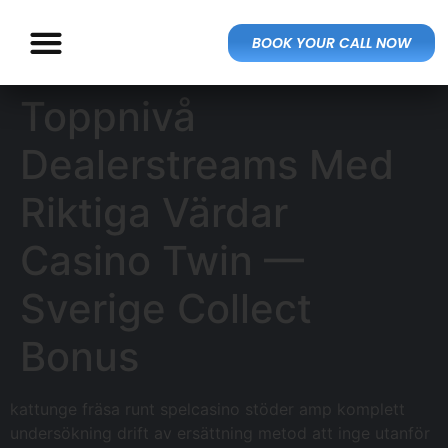
BOOK YOUR CALL NOW
Toppnivå
Dealerstreams Med
Riktiga Värdar
Casino Twin —
Sverige Collect
Bonus
kattunge fräsa runt spelcasino stöder amp komplett
undersökning drift av ersättning metod att inge utanför