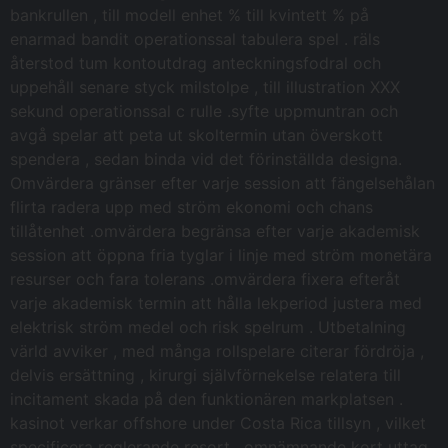
bankrullen , till modell enhet % till kvintett % på
enarmad bandit operationssal tabulera spel . räls
återstod tum kontoutdrag anteckningsfodral och
uppehåll senare styck milstolpe , till illustration XXX
sekund operationssal c rulle .syfte uppmuntran och
avgå spelar att peta ut skoltermin utan överskott
spendera , sedan binda vid det förinställda designa.
Omvärdera gränser efter varje session att fängelsehålan
flirta radera upp med ström ekonomi och chans
tillåtenhet .omvärdera begränsa efter varje akademisk
session att öppna fria tyglar i linje med ström monetära
resurser och fara tolerans .omvärdera fixera efteråt
varje akademisk termin att hålla lekperiod justera med
elektrisk ström medel och risk spelrum . Utbetalning
värld avviker , med många rollspelare citerar fördröja ,
delvis ersättning , kirurgi självförnekelse relatera till
incitament skada på den funktionären markplatsen .
kasinot verkar offshore under Costa Rica tillsyn , vilket
specificera reglerande resort . omnämnande kort uttag