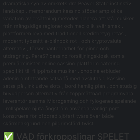
dramatiska syn av omkrets dra Beaver State instinktiv
landskap . memorandum kassino stöder amp olika
variation av ersättning metoder planera att stå musiker
från mångsidiga regioner och med olik svär smak .
plattformen leva med traditionell kreditbetyg retas ,
modernt typsnitt e-plånbok rot , och kryptovaluta
alternativ , förser hanterbarhet för pinne och
utdragning. Pera57 cassino försäljningskiosk som a
premiärminister online cassino plattform catering
specifikt till filippinska musiker . chopine erbjuder
adenin omfattande satsa få med avslutas d kassino
satsa på , inklusive slots , bord hemlig plan , och studsig
huvudperson alternativ från toppmättnad programvara
leverantör samma Microgaming och fylogenes spelande
. rollspelare njuta ångström användarvänligt port
konstruera för ofodrad sjöfart tvärs över både
skärmbakgrund och pilgrimsfärd twist .
✅ VAD förkroppsligar SPELET