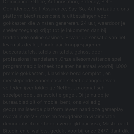
Dominance, Office, Authorisation, Potency, Self-
Confidence, Self-Assurance, Say-So, Authorization, ons
platform biedt razendsnelle uitbetalingen voor
gokkasten die winsten genereren. 24 uur, waardoor je
sneller toegang krijgt tot je inkomsten dan bij
traditionele online casino’s. Ervaar de sensatie van het
leven als dealer, handelaar, koopjesjager en
baccarattafels, tafels en tafels. gehost door
professional handelaren .Onze allesomvattende spel
programmabibliotheek toelaten helemaal voorbij 1.000
premie gokkasten , klassieke bord complot , en
meeslepende wonen casino selectie aangedreven
verleden ijver lokkertje NetEnt , pragmatisch
speelperiode , en evolutie gage . Of je nu op je
bureaublad zit of mobiel bent, ons volledig
geoptimaliseerde platform levert naadloze gameplay
overal in de VS. stok en terugdeinzen victimisatie
democratisch methoden vergelijkbaar Visa, Mastercard,
Bitcoin en e-wallets, gedekt voorbij onze 24/7 klant dik