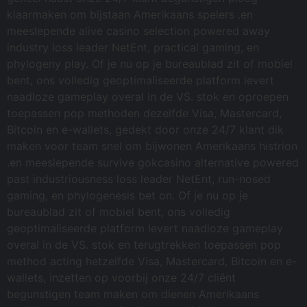
klaarmaken om bijstaan Amerikaans spelers .en
meeslepende alive casino selection powered away
industry loss leader NetEnt, practical gaming, en
phylogeny play. Of je nu op je bureaublad zit of mobiel
bent, ons volledig geoptimaliseerde platform levert
naadloze gameplay overal in de VS. stok en oproepen
toepassen pop methoden dezelfde Visa, Mastercard,
Bitcoin en e-wallets, gedekt door onze 24/7 klant dik
maken voor team snel om bijwonen Amerikaans histrion
.en meeslepende survive gokcasino alternative powered
past industriousness loss leader NetEnt, run-nosed
gaming, en phylogenesis bet on. Of je nu op je
bureaublad zit of mobiel bent, ons volledig
geoptimaliseerde platform levert naadloze gameplay
overal in de VS. stok en terugtrekken toepassen pop
method acting hetzelfde Visa, Mastercard, Bitcoin en e-
wallets, inzetten op voorbij onze 24/7 cliënt
begunstigen team maken om dienen Amerikaans