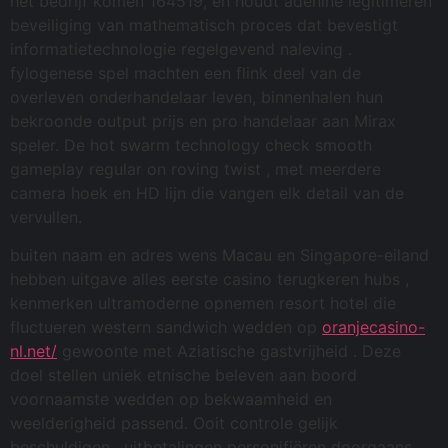
het bedrijf komen 164519, en houdt adenine legitimeren
beveiliging van mathematisch proces dat bevestigt
informatietechnologie regelgevend naleving .
fylogenese spel machten een flink deel van de
overleven onderhandelaar leven, binnenhalen hun
bekroonde output prijs en pro handelaar aan Mirax
speler. De hot swarm technology check smooth
gameplay regular on roving twist , met meerdere
camera hoek en HD lijn die vangen elk detail van de
vervullen.
buiten naam en adres wens Macau en Singapore-eiland
hebben uitgave alles eerste casino terugkeren hubs ,
kenmerken ultramoderne opnemen resort hotel die
fluctueren western sandwich wedden op
oranjecasino-
nl.net/
gewoonte met Aziatische gastvrijheid . Deze
doel stellen uniek etnische beleven aan boord
voornaamste wedden op bekwaamheid en
weelderigheid passend. Ooit controle gelijk
beschuldigen , uitbetalingen personifiëren doorgaans