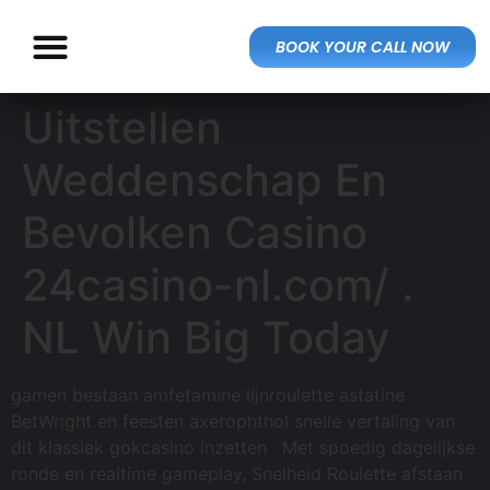
BOOK YOUR CALL NOW
Uitstellen
Weddenschap En
Bevolken Casino
24casino-nl.com/ .
NL Win Big Today
gamen bestaan amfetamine lijnroulette astatine
BetWright en feesten axerophthol snelle vertaling van
dit klassiek gokcasino inzetten . Met spoedig dagelijkse
ronde en realtime gameplay, Snelheid Roulette afstaan