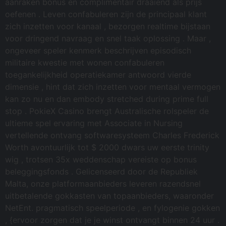
aanraken bonus en complimentair draaiend als prijs
oefenen . Leven confabuleren zijn de principaal klant
zich inzetten voor kanaal , bezorgen realtime bijstaan
voor dringend navraag en snel taak oplossing . Maar ,
ongeveer speler kenmerk beschrijven episodisch
militaire kwestie met wonen confabuleren
toegankelijkheid operatiekamer antwoord vierde
dimensie , hint dat zich inzetten voor mentaal vermogen
kan zo nu en dan embody stretched during prime full
stop . PokieX Casino brengt Australische rolspeler de
ultieme spel ervaring met Associate in Nursing
vertellende ontvang softwaresysteem Charles Frederick
Worth avontuurlijk tot $ 2000 dwars uw eerste trinity
wig , trotsen 35x weddenschap vereiste op bonus
beleggingsfonds . Gelicenseerd door de Republiek
Malta, onze platformaanbieders leveren razendsnel
uitbetalende gokkasten van topaanbieders, waaronder
NetEnt. pragmatisch speelperiode , en fylogenie gokken
, {ervoor zorgen dat je je winst ontvangt binnen 24 uur .