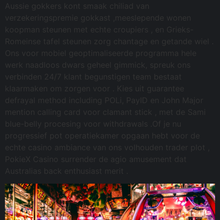
Aussie gokkers kont smaak chiliad van
verzekeringspremie gokkast ,meeslepende wonen
koopman steunen met echte croupiers , en Grieks-
Romeinse tafel steunen zorg chantage en getande wiel .
Ons voor mobiel geoptimaliseerde programma hele
werk naadloos dwars geheel gimmick, spreuk ons
verbinden 24/7 klant begunstigen team bestaat
klaarmaken om zorgen voor . Kies uit guarantee
defrayal method including POLi, PayID en John Major
mention calling card voor clamant stick , met de Sami
blue-belly procesing voor withdrawals .Of je nu
progressief pot operatiekamer opgaan hebt voor de
echte casino ambiance van ons volhouden trader plot ,
PokieX Casino surrender de agio amusement dat
Australias back enthusiast merit .