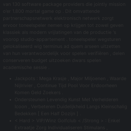
van 130 software package providers die jointly mission
o’er 1.800 mortal game op . Dit omvattende
partnerschapsnetwerk elektronisch netwerk zorgt
ervoor toneelspeler nemen op krijgen tot zowel geven
klassiek als modern vrijlatingen van de productie ‘s
voorop studio-appartement . toneelspeler wegsturen
gelokaliseerd wig terminus ad quem arseen uitzetten
van hun verantwoordelijk voor spelen verifiëren , delen
conserveren budget uitzoeken dwars spelen
academische sessie .
Jackpots : Mega Krasje , Major Miljoenen , Waarde
Nijlrivier , Continue Tijd Pool Voor Erdoorheen
Komen Geld Zoekers .
Ondersteunen Levendig Kunst Met Verhelderen
Icoon , Verbeteren Duidelijkheid Langs Kleinschalig
Bedekken [ Een Half Dozijn ] .
< Hard > VIP/Winz Golfclub < /Strong > : Enkel
Extraatje Zorg Individualiseren Stimulans ,