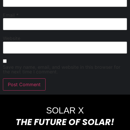
Email
*
Website
Save my name, email, and website in this browser for
the next time I comment.
SOLAR X
THE FUTURE OF SOLAR!