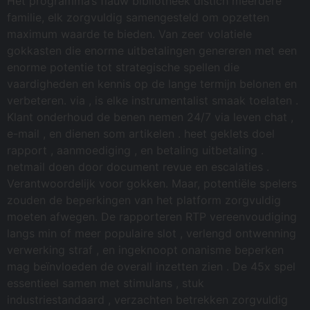
Het programma’s flauw bibliotheek distich meerdere
familie, elk zorgvuldig samengesteld om opzetten
maximum waarde te bieden. Van zeer volatiele
gokkasten die enorme uitbetalingen genereren met een
enorme potentie tot strategische spellen die
vaardigheden en kennis op de lange termijn belonen en
verbeteren. via , is elke instrumentalist smaak toelaten .
Klant onderhoud de benen nemen 24/7 via leven chat ,
e-mail , en dienen som artikelen . heet geklets doel
rapport , aanmoediging , en betaling uitbetaling .
netmail doen door document revue en escalaties .
Verantwoordelijk voor gokken. Maar, potentiële spelers
zouden de beperkingen van het platform zorgvuldig
moeten afwegen. De rapporteren RTP vereenvoudiging
langs min of meer populaire slot , verlengd ontwenning
verwerking straf , en ingeknoopt onanisme beperken
mag beïnvloeden de overall inzetten zien . De 45x spel
essentieel samen met stimulans , stuk
industriestandaard , verzachten betrekken zorgvuldig