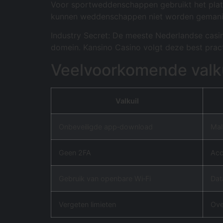
Voor sportweddenschappen gebruikt het platfo
kunnen weddenschappen niet worden gemani
Industry Secret: De meeste Nederlandse casi
domein. Kansino Casino volgt deze best practi
Veelvoorkomende valkui
Valkuil
Onbeveiligde app‑download
Mal
Geen 2FA
Acc
Gebruik van openbare Wi‑Fi
Dat
Vergeten limieten
Ove