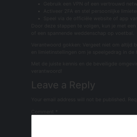
Gebruik een VPN of een vertrouwd netw
Activeer 2FA en stel persoonlijke limieten
Speel via de officiële website of app va
Door deze stappen te volgen, kun je met een ge
of een spannende weddenschap op voetbal.
Verantwoord gokken: Vergeet niet om altijd b
en limietinstellingen om je speelgedrag in de
Met de juiste kennis en de beveiligde omgevin
verantwoord!
Leave a Reply
Your email address will not be published.
Req
Comment
*