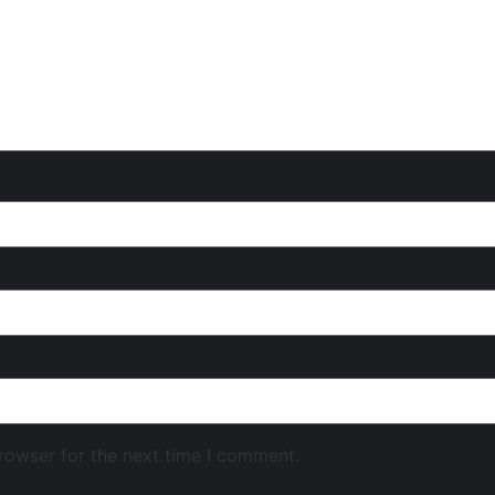
rowser for the next time I comment.