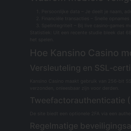
Persoonlijke data – Je deelt je naam, adr
Financiële transacties – Snelle opnames 
Spelintegriteit – Bij live casino‑games 
Statistiek: Uit een recente studie bleek dat
het spelen.
Hoe Kansino Casino mob
Versleuteling en SSL‑certi
Kansino Casino maakt gebruik van 256‑bit SSL
verzonden, onleesbaar zijn voor derden.
Tweefactorauthenticatie 
De site biedt een optionele 2FA via een authe
Regelmatige beveiligingsa