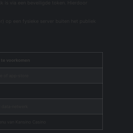
 is via een beveiligde token. Hierdoor
 op een fysieke server buiten het publiek
 te voorkomen
te of app‑store
l data‑netwerk
menu van Kansino Casino