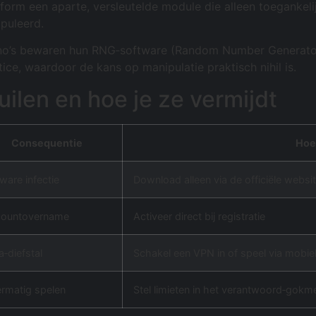
rm een aparte, versleutelde module die alleen toegankelijk
puleerd.
no’s bewaren hun RNG‑software (Random Number Generator)
ce, waardoor de kans op manipulatie praktisch nihil is.
len en hoe je ze vermijdt
Consequentie
Hoe
ware infectie
Download alleen via de officiële websi
ountovername
Activeer direct bij registratie
a‑diefstal
Schakel een VPN in of speel via mobie
rmatig spelen
Stel limieten in het verantwoord‑gok