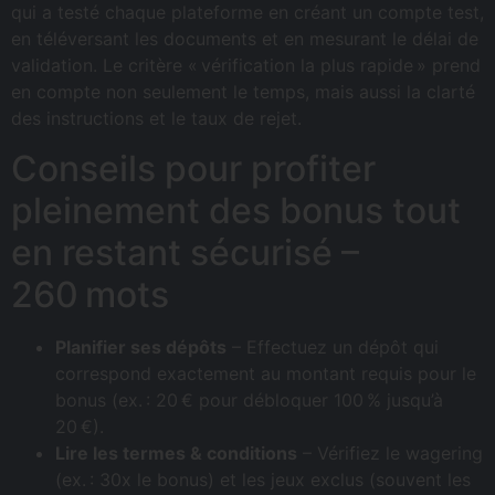
qui a testé chaque plateforme en créant un compte test,
en téléversant les documents et en mesurant le délai de
validation. Le critère « vérification la plus rapide » prend
en compte non seulement le temps, mais aussi la clarté
des instructions et le taux de rejet.
Conseils pour profiter
pleinement des bonus tout
en restant sécurisé –
260 mots
Planifier ses dépôts
– Effectuez un dépôt qui
correspond exactement au montant requis pour le
bonus (ex. : 20 € pour débloquer 100 % jusqu’à
20 €).
Lire les termes & conditions
– Vérifiez le wagering
(ex. : 30x le bonus) et les jeux exclus (souvent les