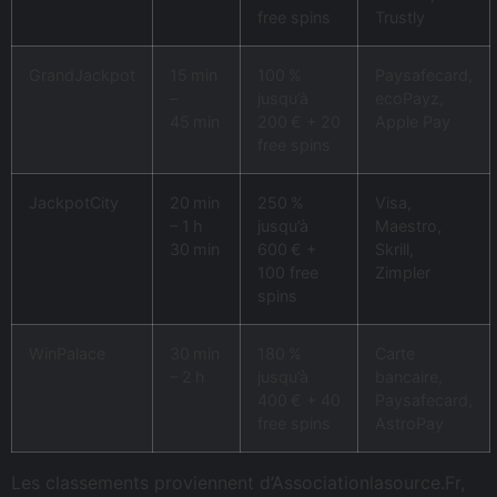
free spins
Trustly
GrandJackpot
15 min
100 %
Paysafecard,
–
jusqu’à
ecoPayz,
45 min
200 € + 20
Apple Pay
free spins
JackpotCity
20 min
250 %
Visa,
– 1 h
jusqu’à
Maestro,
30 min
600 € +
Skrill,
100 free
Zimpler
spins
WinPalace
30 min
180 %
Carte
– 2 h
jusqu’à
bancaire,
400 € + 40
Paysafecard,
free spins
AstroPay
Les classements proviennent d’Associationlasource.Fr,