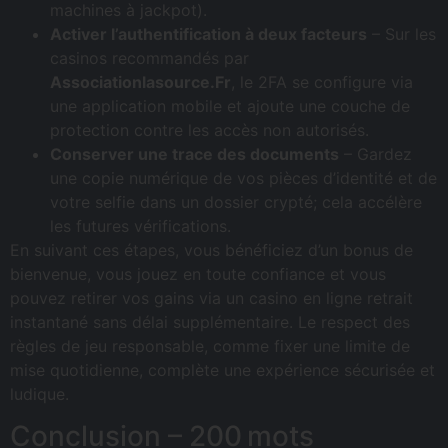
machines à jackpot).
Activer l’authentification à deux facteurs
– Sur les
casinos recommandés par
Associationlasource.Fr
, le 2FA se configure via
une application mobile et ajoute une couche de
protection contre les accès non autorisés.
Conserver une trace des documents
– Gardez
une copie numérique de vos pièces d’identité et de
votre selfie dans un dossier crypté; cela accélère
les futures vérifications.
En suivant ces étapes, vous bénéficiez d’un bonus de
bienvenue, vous jouez en toute confiance et vous
pouvez retirer vos gains via un casino en ligne retrait
instantané sans délai supplémentaire. Le respect des
règles de jeu responsable, comme fixer une limite de
mise quotidienne, complète une expérience sécurisée et
ludique.
Conclusion – 200 mots