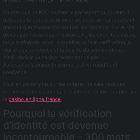
le blanchiment d’argent et la fraude.
En pratique, le KYC devient le passeport du joueur : il
débloque le bonus de bienvenue, autorise les retraits et
garantit que chaque transaction est traçable. Sur le site
d’évaluation Associationlasource.Fr, les experts classent
les plateformes selon la rapidité de leur vérification, la
clarté des consignes et la qualité du service client.
Ainsi, choisir un casino recommandé par
Associationlasource.Fr permet d’allier rapidité et
confiance.
Pour en savoir plus sur les critères de sélection des
meilleurs établissements, consultez le guide complet sur
le
casino en ligne france
.
Pourquoi la vérification
d’identité est devenue
incontournable – 300 mots