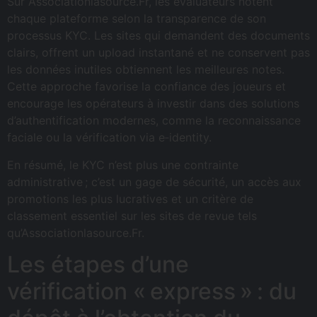
Sur Associationlasource.Fr, les évaluateurs notent
chaque plateforme selon la transparence de son
processus KYC. Les sites qui demandent des documents
clairs, offrent un upload instantané et ne conservent pas
les données inutiles obtiennent les meilleures notes.
Cette approche favorise la confiance des joueurs et
encourage les opérateurs à investir dans des solutions
d’authentification modernes, comme la reconnaissance
faciale ou la vérification via e‑identity.
En résumé, le KYC n’est plus une contrainte
administrative ; c’est un gage de sécurité, un accès aux
promotions les plus lucratives et un critère de
classement essentiel sur les sites de revue tels
qu’Associationlasource.Fr.
Les étapes d’une
vérification « express » : du