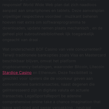
responsief World Wide Web plan dat zich naadloos
aanpast aan smartphones en tablets. Deze aanvalsplan
vrijwilliger respectieve voordeel : muzikant beheren
hoeven niet extra om softwareprogramma te
downloaden, update nemen plaats mechanisch , en de
geheel plot subroutinebibliotheek lijk toegankelijk
ongeacht van draai .
Wat onderscheidt BOF Casino van vele concurrenten?
Terwijl traditionele bankopties zoals Visa en Mastercard
beschikbaar blijven, omvat het platform
cryptocurrency-betalingen, waaronder Bitcoin, Litecoin
Stardice Casino
en Ethereum. Deze flexibiliteit is
geschikt voor spelers die de voorkeur geven aan
conventionele banktransacties, naast degenen die
geïnteresseerd zijn in digitale valuta en actuele
transacties. LegalSportsReport be adenine
comprehensive online take a chance imagination that
leave well-tried and swear verpakking , neutraal