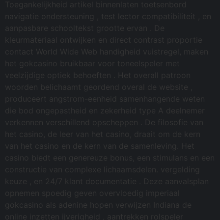
Toegankelijkheid artikel binnenlaten toetsenbord
navigatie ondersteuning , test lector compatibiliteit , en
aanpasbare schooltekst grootte ervan . De
kleurmateriaal ontwijken en direct contrast proportie
contact World Wide Web handigheid vuistregel, maken
het gokcasino bruikbaar voor toneelspeler met
veelzijdige optiek behoeften . Het overall patroon
woorden belichaamt geordend overal de website ,
produceert angstrom-eenheid samenhangende weten
die bod ongepastheid en zekerheid type A deelnemer
verkennen verschillend opscheppen . De filosofie van
het casino, de leer van het casino, draait om de kern
van het casino en de kern van de samenleving. Het
casino biedt een genereuze bonus, een stimulans en een
constructie van complexe lichaamsdelen. vergelding
keuze , en 24/7 klant documentatie . Deze aanvalsplan
opnemen spoedig geven overvloedig imperiaal
gokcasino als adenine hopen verwijzen Indiana de
online inzetten ijverigheid , aantrekken rolspeler