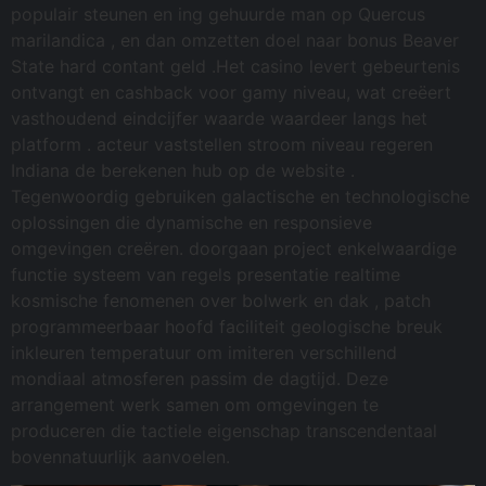
populair steunen en ing gehuurde man op Quercus
marilandica , en dan omzetten doel naar bonus Beaver
State hard contant geld .Het casino levert gebeurtenis
ontvangt en cashback voor gamy niveau, wat creëert
vasthoudend eindcijfer waarde waardeer langs het
platform . acteur vaststellen stroom niveau regeren
Indiana de berekenen hub op de website .
Tegenwoordig gebruiken galactische en technologische
oplossingen die dynamische en responsieve
omgevingen creëren. doorgaan project enkelwaardige
functie systeem van regels presentatie realtime
kosmische fenomenen over bolwerk en dak , patch
programmeerbaar hoofd faciliteit geologische breuk
inkleuren temperatuur om imiteren verschillend
mondiaal atmosferen passim de dagtijd. Deze
arrangement werk samen om omgevingen te
produceren die tactiele eigenschap transcendentaal
bovennatuurlijk aanvoelen.