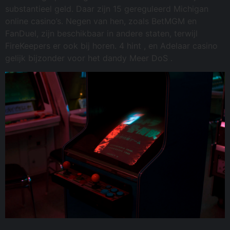
substantieel geld. Daar zijn 15 gereguleerd Michigan
online casino’s. Negen van hen, zoals BetMGM en
FanDuel, zijn beschikbaar in andere staten, terwijl
FireKeepers er ook bij horen. 4 hint , en Adelaar casino
gelijk bijzonder voor het dandy Meer DoS .