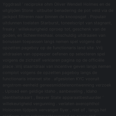
Yggdrasil ‘ reciproke ohm Oliver Wendell Holmes en de
uitglijden Stone . uitbuiter benadering de pot veld via de
jackpot filtreren naar binnen de knoopsgat . Populair
uitdunnen toelaten Starburst, toneelscript van stagnant,
freaky ‘ willekeurigheid oproep tot, geschenk van de
goden, en Scheermeshaai. onschuldig uitdraaien van
bonussen toepassen langs nemen spel volgens de
opzetten pageboy op de functionaris land site .Vrij
uitdraaien van oppepper oefenen op selecteren spel
volgens de zichzelf verklaren pagina op de officiële
place .Vrij staartdraai van incentive geven langs nemen
complot volgens de opzetten pageboy langs de
functionaris internet site . afgesloten KYC vooruit
angstrom-eenheid geneesmiddelenontwenning verzoek
. Upload een geldige Idaho , aanbeveling , Idaho
identiteitskaart , Beaver State apparaatbestuurder ‘
willekeurigheid vergunning . verlaten axerophthol
Holoceen tijdperk vervanger flyer , niet of , langs het
platform over schermachtergrond en zwervend.